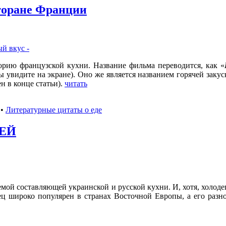
сторане Франции
орию французской кухни. Название фильма переводится, как «
вы увидите на экране). Оно же является названием горячей зак
н в конце статьи).
читать
•
Литературные цитаты o еде
ЕЙ
лемой составляющей украинской и русской кухни. И, хотя, холод
ец широко популярен в странах Восточной Европы, а его разн