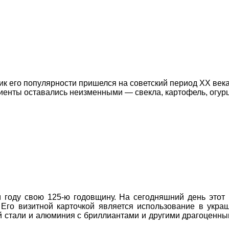
о пик его популярности пришелся на советский период XX ве
диенты оставались неизменными — свекла, картофель, огур
 году свою 125-ю годовщину. На сегодняшний день этот
Его визитной карточкой является использование в укр
й стали и алюминия с бриллиантами и другими драгоценн