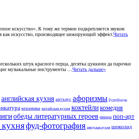
упное искусство». К тому же термин подкрепляется звуком
ся как искусство, производящее шокирующий эффект.
Читать
нескольких штук красного перца, десятка цуккини да парочки
тоящие музыкальные инструменты …
Читать дальше»
афоризмы
английская кухня
артхаус
бутерброды
коктейли
комедия
рикатура
керамика
китайская кухня
ниги
обеды литературных героев
поп-арт
пицца
 кухня
фуд-фотография
шоколад
шведская кухня