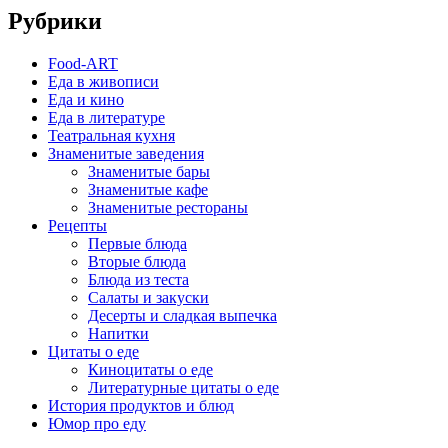
Рубрики
Food-ART
Еда в живописи
Еда и кино
Еда в литературе
Театральная кухня
Знаменитые заведения
Знаменитые бары
Знаменитые кафе
Знаменитые рестораны
Рецепты
Первые блюда
Вторые блюда
Блюда из теста
Салаты и закуски
Десерты и сладкая выпечка
Напитки
Цитаты о еде
Киноцитаты о еде
Литературные цитаты o еде
История продуктов и блюд
Юмор про еду