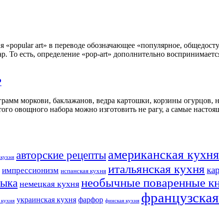
 «popular art» в переводе обозначающее «популярное, общедост
р. То есть, определение «pop-art» дополнительно воспринимает
Р
грамм моркови, баклажанов, ведра картошки, корзины огурцов, 
 этого овощного набора можно изготовить не рагу, а самые нас
американская кухня
авторские рецепты
 кухня
итальянская кухня
ка
импрессионизм
испанская кухня
необычные поваренные к
ыка
немецкая кухня
французская
украинская кухня
фарфор
 кухня
финская кухня