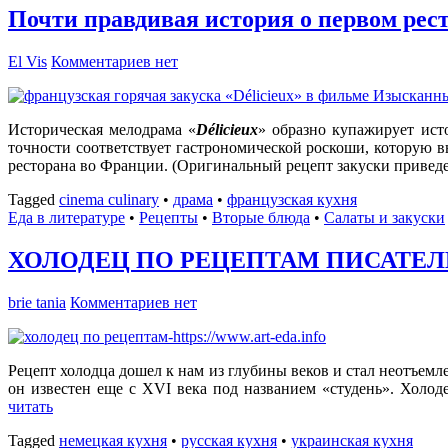
Почти правдивая история о первом ре
El Vis
Комментариев нет
Историческая мелодрама «
Délicieux
» образно купажирует ист
точности соответствует гастрономической роскоши, которую 
ресторана во Франции. (Оригинальный рецепт закуски приведе
Tagged
cinema culinary
•
драма
•
французская кухня
Еда в литературе
•
Рецепты
•
Вторые блюда
•
Салаты и закуски
ХОЛОДЕЦ ПО РЕЦЕПТАМ ПИСАТЕЛ
brie tania
Комментариев нет
Рецепт холодца дошел к нам из глубины веков и стал неотъем
он известен еще с XVI века под названием «студень». Холод
читать
Tagged
немецкая кухня
•
русская кухня
•
украинская кухня