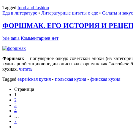
Tagged
food аnd fashion
Еда в литературе
•
Литературные цитаты o еде
•
Салаты и заку
ФОРШМАК. ЕГО ИСТОРИЯ И РЕЦЕ
brie tania
Комментариев нет
Форшмак
– популярное блюдо советской эпохи (из категори
кулинарной энциклопедии описывал форшмак как “
холодное б
кухнях.
читать
Tagged
еврейская кухня
•
польская кухня
•
финская кухня
Страница
1
2
3
4
…
7