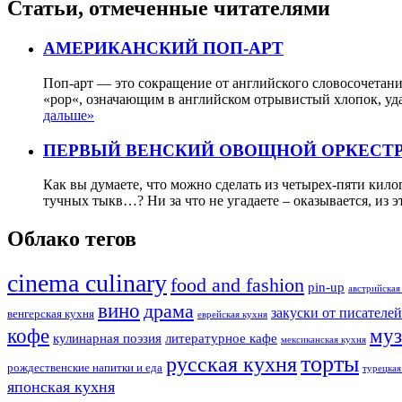
Статьи, отмеченные читателями
АМЕРИКАНСКИЙ ПОП-АРТ
Поп-арт — это сокращение от английского словосочетания
«pop«, означающим в английском отрывистый хлопок, уда
дальше»
ПЕРВЫЙ ВЕНСКИЙ ОВОЩНОЙ ОРКЕСТ
Как вы думаете, что можно сделать из четырех-пяти кило
тучных тыкв…? Ни за что не угадаете – оказывается, из
Облако тегов
cinema culinary
food аnd fashion
pin-up
австрийская
вино
драма
закуски от писателей
венгерская кухня
еврейская кухня
муз
кофе
кулинарная поэзия
литературное кафе
мексиканская кухня
торты
русская кухня
рождественские напитки и еда
турецкая
японская кухня