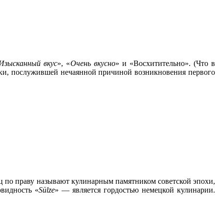
Изысканный вкус
», «
Очень вкусно
» и «Восхитительно». (Что в
уски, послужившей нечаянной причиной возникновения первого
ец по праву называют кулинарным памятником советской эпохи,
овидность «
Sülze
» — является гордостью немецкой кулинарии.