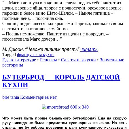
“…Маго хлопнула в ладоши и велела подать себе паштет из
щуки, вареные яйца, творог с пряностями, ореховое варенье,
персики и белое вино Шато-Шалон. – Нынче пятница –
постный день, – пояснила она.
Солнце, поднявшееся над крышами Парижа, заливало своим
светом это счастливое семейство.
– Поешь немножечко. Паштет из щуки не повредит, –
посоветовала Маго дочери…”
М. Дрюон, “Негоже лилиям прясть”
читать
Tagged
французская кухня
Еда в литературе
•
Рецепты
•
Салаты и закуски
•
Знаменитые
рестораны
БУТЕРБРОД — КОРОЛЬ ДАТСКОЙ
КУХНИ
brie tania
Комментариев нет
Что может быть проще банального
бутерброда
? Еда на скорую
руку никогда не была предметом кулинарных изысков. Но есть
страна, где бутерброд возведен в ранг кулинарного искусства и