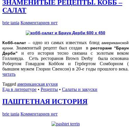
ЗНАМЕНИТЫЕ РЕЦЕПТЫ. КОББ –
САЛАТ
brie tania
Комментариев нет
– одно из самых известных блюд
Кобб-салат
американской
Знаменитый рецепт был создан в
кухни.
ресторане “Браун
и его история тесно связана с золотым веком
Дерби”
Голливуда. Сеть ресторанов Brown Derby была основана
Робертом Говардом Коббом и Гербертом Сомборном (
бывшим мужем Глории Свенсон) в 20-е годы прошлого века.
читать
Tagged
американская кухня
Еда в литературе
•
Рецепты
•
Салаты и закуски
ПАШТЕТНАЯ ИСТОРИЯ
brie tania
Комментариев нет