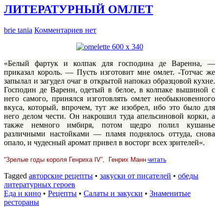
ЛИТЕРАТУРНЫЙ ОМЛЕТ
brie tania
Комментариев нет
«
Белый фартук и колпак для господина де Варенна, —
приказал король. — Пусть изготовит мне омлет. -Тотчас же
запылал и загудел очаг в открытой напоказ образцовой кухне.
Господин де Варенн, одетый в белое, в колпаке вышиной с
него самого, принялся изготовлять омлет необыкновенного
вкуса, который, впрочем, тут же изобрел, ибо это было для
него делом чести. Он накрошил туда апельсиновой корки, а
также немного имбиря, потом щедро полил кушанье
различными настойками — пламя поднялось оттуда, снова
опало, и чудесный аромат привел в восторг всех зрителей
«.
“Зрелые годы короля Генриха IV”, Генрих Манн
читать
Tagged
авторские рецепты
•
закуски от писателей
•
обеды
литературных героев
Еда и кино
•
Рецепты
•
Салаты и закуски
•
Знаменитые
рестораны