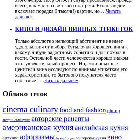
всего, как мастер светского портрета. Его наследие
включает порядка 6 тысяч(!) картин, но …
Читать
дальше»
КИНО И ДИЗАЙН ВИННЫХ ЭТИКЕТОК
Только абсолютно непьющий абстинент не ведает
удовольствия от выбора бутылочки хорошего вина к
какому-нибудь радостному событию и для похода в
гости. Остальной части человечества хорошо знаком
этот увлекательный процесс. Но, если опытные
ценители вина исследуют по винным этикеткам его
характеристики, то бытового покупателя часто
соблазняет …
Читать дальше»
Облако тегов
cinema culinary
food аnd fashion
pin-up
авторские рецепты
австрийская кухня
американская кухня
английская кухня
афоризмы
вино
артхаус
венгерская кухня
бутерброды