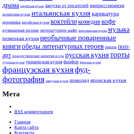
драма
импрессионизм
закуски от писателей
еврейская кухня
итальянская кухня
карикатура
испанская кухня
коктейли
кофе
комедия
керамика
китайская кухня
музыка
кулинарная поэзия
литературное кафе
мексиканская кухня
необычные поваренные
немецкая кухня
книги
обеды литературных героев
поп-
пицца
торты
русская кухня
арт
рождественские напитки и еда
украинская кухня
фарфор
турецкая кухня
финская кухня
французская кухня
фуд-
фотография
шоколад
японская кухня
шведская кухня
Мета
RSS
комментариев
Главная
Карта сайта
Контакты