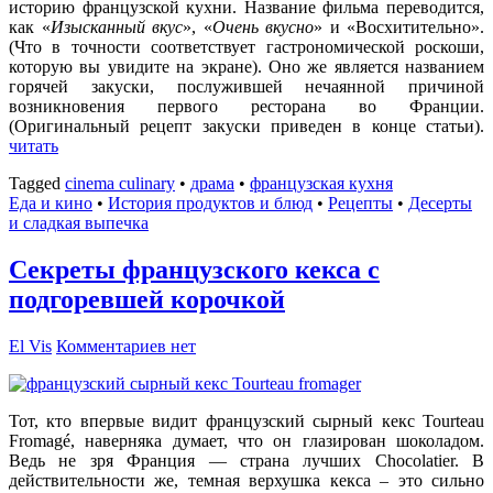
историю французской кухни. Название фильма переводится,
как «
Изысканный вкус
», «
Очень вкусно
» и «Восхитительно».
(Что в точности соответствует гастрономической роскоши,
которую вы увидите на экране). Оно же является названием
горячей закуски, послужившей нечаянной причиной
возникновения первого ресторана во Франции.
(Оригинальный рецепт закуски приведен в конце статьи).
читать
Tagged
cinema culinary
•
драма
•
французская кухня
Еда и кино
•
История продуктов и блюд
•
Рецепты
•
Десерты
и сладкая выпечка
Секреты французского кекса с
подгоревшей корочкой
El Vis
Комментариев нет
Тот, кто впервые видит французский сырный кекс Tourteau
Fromagé, наверняка думает, что он глазирован шоколадом.
Ведь не зря Франция — страна лучших Chocolatier. В
действительности же, темная верхушка кекса – это сильно