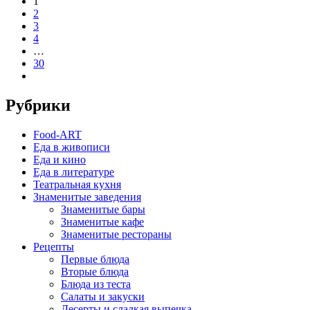
1
2
3
4
…
30
Рубрики
Food-ART
Еда в живописи
Еда и кино
Еда в литературе
Театральная кухня
Знаменитые заведения
Знаменитые бары
Знаменитые кафе
Знаменитые рестораны
Рецепты
Первые блюда
Вторые блюда
Блюда из теста
Салаты и закуски
Десерты и сладкая выпечка