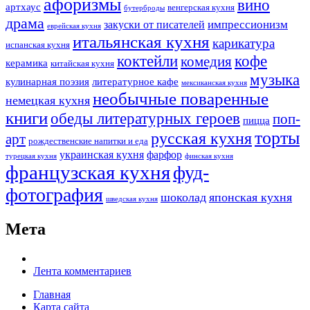
афоризмы
вино
артхаус
венгерская кухня
бутерброды
драма
импрессионизм
закуски от писателей
еврейская кухня
итальянская кухня
карикатура
испанская кухня
коктейли
кофе
комедия
керамика
китайская кухня
музыка
кулинарная поэзия
литературное кафе
мексиканская кухня
необычные поваренные
немецкая кухня
книги
обеды литературных героев
поп-
пицца
торты
русская кухня
арт
рождественские напитки и еда
украинская кухня
фарфор
турецкая кухня
финская кухня
французская кухня
фуд-
фотография
шоколад
японская кухня
шведская кухня
Мета
Лента комментариев
Главная
Карта сайта