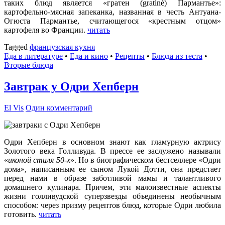
таких блюд является «гратен (gratiné) Пармантье»:
картофельно-мясная запеканка, названная в честь Антуана-
Огюста Пармантье, считающегося «крестным отцом»
картофеля во Франции.
читать
Tagged
французская кухня
Еда в литературе
•
Еда и кино
•
Рецепты
•
Блюда из теста
•
Вторые блюда
Завтрак у Одри Хепберн
El Vis
Один комментарий
Одри Хепберн в основном знают как гламурную актрису
Золотого века Голливуда. В прессе ее заслужено называли
«
иконой стиля 50-х
». Но в биографическом бестселлере «Одри
дома», написанным ее сыном Лукой Дотти, она предстает
перед нами в образе заботливой мамы и талантливого
домашнего кулинара. Причем, эти малоизвестные аспекты
жизни голливудской суперзвезды объединены необычным
способом: через призму рецептов блюд, которые Одри любила
готовить.
читать