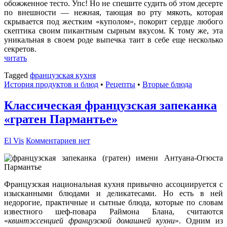
обожженное тесто. Упс! Но не спешите судить об этом десерте
по внешности — нежная, тающая во рту мякоть, которая
скрывается под жестким «куполом», покорит сердце любого
скептика своим пикантным сырным вкусом. К тому же, эта
уникальная в своем роде выпечка таит в себе еще несколько
секретов.
читать
Tagged
французская кухня
История продуктов и блюд
•
Рецепты
•
Вторые блюда
Классическая французская запеканка
«гратен Пармантье»
El Vis
Комментариев нет
Французская национальная кухня привычно ассоциируется с
изысканными блюдами и деликатесами. Но есть в ней
недорогие, практичные и сытные блюда, которые по словам
известного шеф-повара Раймона Блана, считаются
«
квинтэссенцией французской домашней кухни
». Одним из