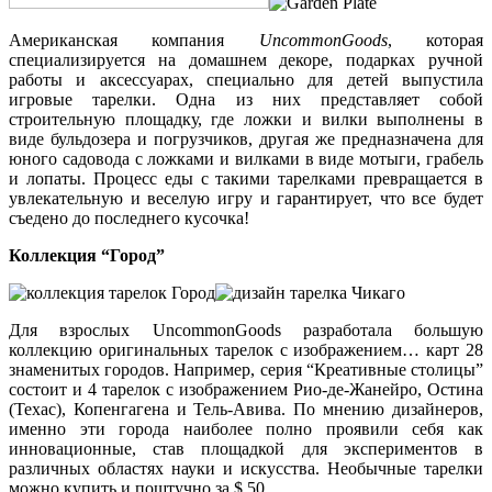
Американская компания
UncommonGoods
, которая
специализируется на домашнем декоре, подарках ручной
работы и аксессуарах, специально для детей выпустила
игровые тарелки. Одна из них представляет собой
строительную площадку, где ложки и вилки выполнены в
виде бульдозера и погрузчиков, другая же предназначена для
юного садовода с ложками и вилками в виде мотыги, грабель
и лопаты. Процесс еды с такими тарелками превращается в
увлекательную и веселую игру и гарантирует, что все будет
съедено до последнего кусочка!
Коллекция “Город”
Для взрослых UncommonGoods разработала большую
коллекцию оригинальных тарелок с изображением… карт 28
знаменитых городов. Например, серия “Креативные столицы”
состоит и 4 тарелок с изображением Рио-де-Жанейро, Остина
(Техас), Копенгагена и Тель-Авива. По мнению дизайнеров,
именно эти города наиболее полно проявили себя как
инновационные, став площадкой для экспериментов в
различных областях науки и искусства. Необычные тарелки
можно купить и поштучно за $ 50.