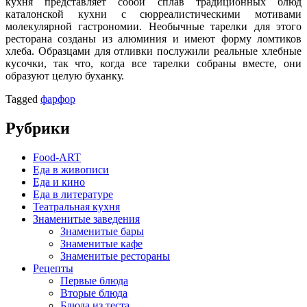
кухня представляет собой сплав традиционных блюд
каталонской кухни с сюрреалистическими мотивами
молекулярной гастрономии. Необычные тарелки для этого
ресторана созданы из алюминия и имеют форму ломтиков
хлеба. Образцами для отливки послужили реальные хлебные
кусочки, так что, когда все тарелки собраны вместе, они
образуют целую буханку.
Tagged
фарфор
Рубрики
Food-ART
Еда в живописи
Еда и кино
Еда в литературе
Театральная кухня
Знаменитые заведения
Знаменитые бары
Знаменитые кафе
Знаменитые рестораны
Рецепты
Первые блюда
Вторые блюда
Блюда из теста