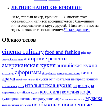
ЛЕТНИЕ НАПИТКИ: КРЮШОН
Лето, теплый вечер, крюшон… У многих этот
освежающий напиток ассоциируется с блаженным
ничегонеделаньем в кругу друзей. Писатели и поэты
здесь не являются исключением.
Читать дальше»
Облако тегов
cinema culinary
food аnd fashion
pin-up
авторские рецепты
австрийская кухня
американская кухня
английская кухня
афоризмы
вино
артхаус
венгерская кухня
бутерброды
драма
импрессионизм
закуски от писателей
еврейская кухня
итальянская кухня
карикатура
испанская кухня
коктейли
кофе
комедия
керамика
китайская кухня
музыка
кулинарная поэзия
литературное кафе
мексиканская кухня
необычные поваренные
немецкая кухня