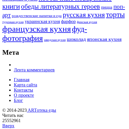
книги
обеды литературных героев
поп-
пицца
торты
русская кухня
арт
рождественские напитки и еда
украинская кухня
фарфор
турецкая кухня
финская кухня
французская кухня
фуд-
фотография
шоколад
японская кухня
шведская кухня
Мета
Лента комментариев
Главная
Карта сайта
Контакты
О проекте
Блог
© 2014-2023
ARTотека еды
Читать нас
25552961
Вверх