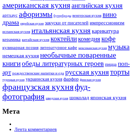
американская кухня
английская кухня
афоризмы
вино
артхаус
венгерская кухня
бутерброды
драма
импрессионизм
закуски от писателей
еврейская кухня
итальянская кухня
карикатура
испанская кухня
коктейли
кофе
комедия
керамика
китайская кухня
музыка
кулинарная поэзия
литературное кафе
мексиканская кухня
необычные поваренные
немецкая кухня
книги
обеды литературных героев
поп-
пицца
торты
русская кухня
арт
рождественские напитки и еда
украинская кухня
фарфор
турецкая кухня
финская кухня
французская кухня
фуд-
фотография
шоколад
японская кухня
шведская кухня
Мета
Лента комментариев