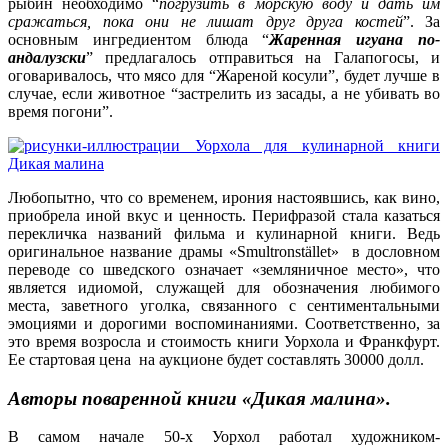
рыбин необходимо “
погрузить в морскую воду и дать им
сражаться, пока они не лишат друг друга костей
”. За
основным ингредиентом блюда “
Жаренная игуана по-
андалузски
” предлагалось отправиться на Галапогосы, и
оговаривалось, что мясо для “Жареной косули”, будет лучше в
случае, если животное “застрелить из засады, а не убивать во
время погони”.
Любопытно, что со временем, ирония настоявшись, как вино,
приобрела иной вкус и ценность. Перифразой стала казаться
перекличка названий фильма и кулинарной книги. Ведь
оригинальное название драмы «Smultronstället» в дословном
переводе со шведского означает «земляничное место», что
является идиомой, служащей для обозначения любимого
места, заветного уголка, связанного с сентиментальными
эмоциями и дорогими воспоминаниями. Соответственно, за
это время возросла и стоимость книги Уорхола и Франкфурт.
Ее стартовая цена на аукционе будет составлять 30000 долл.
Авторы поваренной книги «Дикая малина».
В самом начале 50-х Уорхол работал художником-