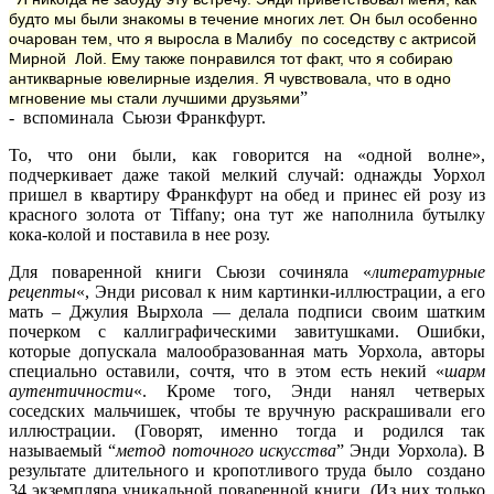
будто мы были знакомы в течение многих лет. Он был особенно
очарован тем, что я выросла в Малибу по соседству с актрисой
Мирной Лой. Ему также понравился тот факт, что я собираю
антикварные ювелирные изделия. Я чувствовала, что в одно
”
мгновение мы стали лучшими друзьями
- вспоминала Сьюзи Франкфурт.
То, что они были, как говорится на «одной волне»,
подчеркивает даже такой мелкий случай: однажды Уорхол
пришел в квартиру Франкфурт на обед и принес ей розу из
красного золота от Tiffany; она тут же наполнила бутылку
кока-колой и поставила в нее розу.
Для поваренной книги Сьюзи сочиняла «
литературные
рецепты
«, Энди рисовал к ним картинки-иллюстрации, а его
мать – Джулия Вырхола — делала подписи своим шатким
почерком с каллиграфическими завитушками. Ошибки,
которые допускала малообразованная мать Уорхола, авторы
специально оставили, сочтя, что в этом есть некий «
шарм
аутентичности
«. Кроме того, Энди нанял четверых
соседских мальчишек, чтобы те вручную раскрашивали его
иллюстрации. (Говорят, именно тогда и родился так
называемый “
метод поточного искусства
” Энди Уорхола). В
результате длительного и кропотливого труда было создано
34 экземпляра уникальной поваренной книги. (Из них только