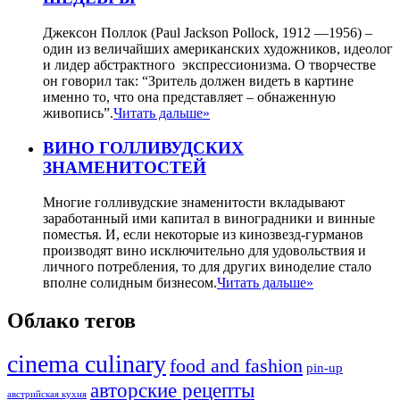
Джексон Поллок (Paul Jackson Pollock, 1912 —1956) –
один из величайших американских художников, идеолог
и лидер абстрактного экспрессионизма. О творчестве
он говорил так: “Зритель должен видеть в картине
именно то, что она представляет – обнаженную
живопись”.
Читать дальше»
ВИНО ГОЛЛИВУДСКИХ
ЗНАМЕНИТОСТЕЙ
Многие голливудские знаменитости вкладывают
заработанный ими капитал в виноградники и винные
поместья. И, если некоторые из кинозвезд-гурманов
производят вино исключительно для удовольствия и
личного потребления, то для других виноделие стало
вполне солидным бизнесом.
Читать дальше»
Облако тегов
cinema culinary
food аnd fashion
pin-up
авторские рецепты
австрийская кухня