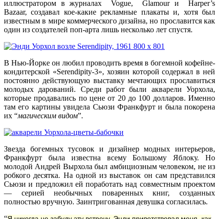
иллюстратором в журналах Vogue, Glamour и Harper’s
Bazaar, создавал кое-какие рекламные плакаты и, хотя был
известным в мире коммерческого дизайна, но прославится как
один из создателей поп-арта лишь несколько лет спустя.
В Нью-Йорке он любил проводить время в богемной кофейне-
кондитерской «Serendipity-3», хозяин которой содержал в ней
постоянно действующую выставку мечтающих прославиться
молодых дарований. Среди работ были акварели Уорхола,
которые продавались по цене от 20 до 100 долларов. Именно
там его картины увидела Сьюзи Франкфурт и была покорена
их “
магическим видом
”.
Звезда богемных тусовок и дизайнер модных интерьеров,
Франкфурт была известна всему Большому Яблоку. Но
молодой Андрей Вырхола был амбициозным человеком, не из
робкого десятка. На одной из выставок он сам представился
Сьюзи и предложил ей поработать над совместным проектом
— серией необычных поваренных книг, созданных
полностью вручную. Заинтригованная девушка согласилась.
“
Я никогда не забуду эту встречу. Энди приветствовал меня, как