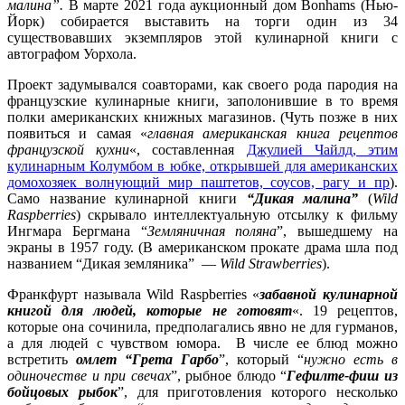
малина”.
В марте 2021 года аукционный дом Bonhams (Нью-
Йорк) собирается выставить на торги один из 34
существовавших экземпляров этой кулинарной книги с
автографом Уорхола.
Проект задумывался соавторами, как своего рода пародия на
французские кулинарные книги, заполонившие в то время
полки американских книжных магазинов. (Чуть позже в них
появиться и самая «
главная американская книга рецептов
французской кухни
«, составленная
Джулией Чайлд, этим
кулинарным Колумбом в юбке, открывшей для американских
домохозяек волнующий мир паштетов, соусов, рагу и пр
).
Само название кулинарной книги
“Дикая малина”
(
Wild
Raspberries
) скрывало интеллектуальную отсылку к фильму
Ингмара Бергмана “
Земляничная поляна
”, вышедшему на
экраны в 1957 году. (В американском прокате драма шла под
названием “Дикая земляника” —
Wild Strawberries
).
Франкфурт называла Wild Raspberries «
забавной кулинарной
книгой для людей, которые не готовят
«. 19 рецептов,
которые она сочинила, предполагались явно не для гурманов,
а для людей с чувством юмора. В числе ее блюд можно
встретить
омлет “Грета Гарбо
”, который “
нужно есть в
одиночестве и при свечах
”, рыбное блюдо “
Гефилте-фиш из
бойцовых рыбок
”, для приготовления которого несколько