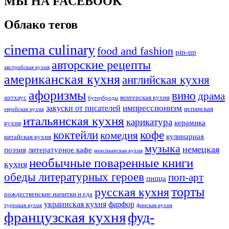
МЫ НА FACEBOOK
Облако тегов
cinema culinary
food аnd fashion
pin-up
авторские рецепты
австрийская кухня
американская кухня
английская кухня
афоризмы
вино
драма
артхаус
венгерская кухня
бутерброды
импрессионизм
закуски от писателей
испанская
еврейская кухня
итальянская кухня
карикатура
керамика
кухня
коктейли
кофе
комедия
кулинарная
китайская кухня
музыка
немецкая
поэзия
литературное кафе
мексиканская кухня
необычные поваренные книги
кухня
обеды литературных героев
поп-арт
пицца
торты
русская кухня
рождественские напитки и еда
украинская кухня
фарфор
турецкая кухня
финская кухня
французская кухня
фуд-