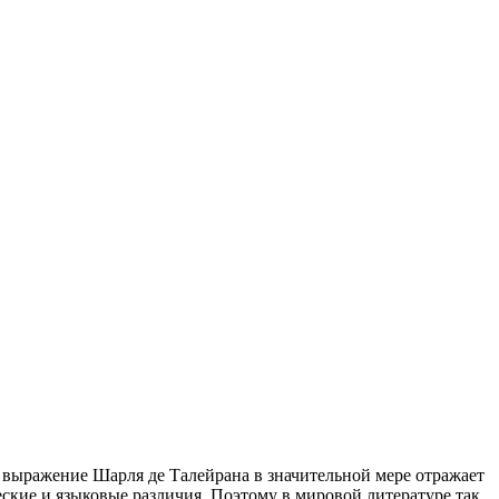
ое выражение Шарля де Талейрана в значительной мере отражает
ские и языковые различия. Поэтому в мировой литературе так