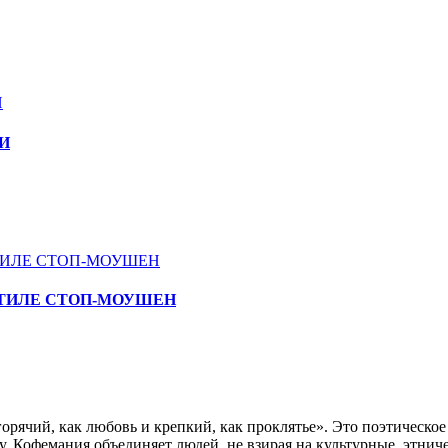
И
СТИЛЕ СТОП-МОУШЕН
 горячий, как любовь и крепкий, как проклятье». Это поэтическ
. Кофемания объединяет людей, не взирая на культурные, этниче