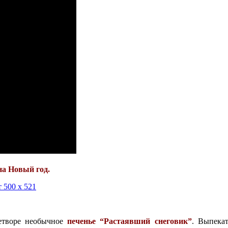
на Новый год.
детворе необычное
печенье “Растаявший снеговик”
. Выпекат