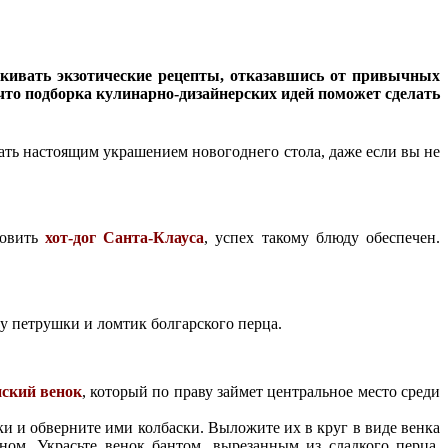
искивать экзотические рецепты, отказавшись от привычных
что подборка кулинарно-дизайнерских идей поможет сделать
ать настоящим украшением новогоднего стола, даже если вы не
товить
хот-дог Санта-Клауса
, успех такому блюду обеспечен.
у петрушки и ломтик болгарского перца.
ский венок
, который по праву займет центральное место среди
ки и обверните ими колбаски. Выложите их в круг в виде венка
ом. Украсьте венок бантом, вырезанным из сладкого перца.