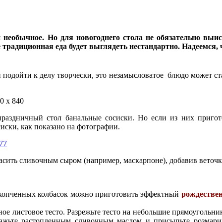
и необычное. Но для новогоднего стола не обязательно вы
традиционная еда будет выглядеть нестандартно. Надеемся, 
и подойти к делу творчески, это незамысловатое блюдо может ст
 праздничный стол банальные сосиски. Но если из них приго
сиски, как показано на фотографии.
асить сливочным сыром (например, маскарпоне), добавив веточк
 копченных колбасок можно приготовить эффектный
рождествен
ое листовое тесто. Разрежьте тесто на небольшие прямоугольни
мажьте растопленным сливочным маслом и присыпьте розмарин