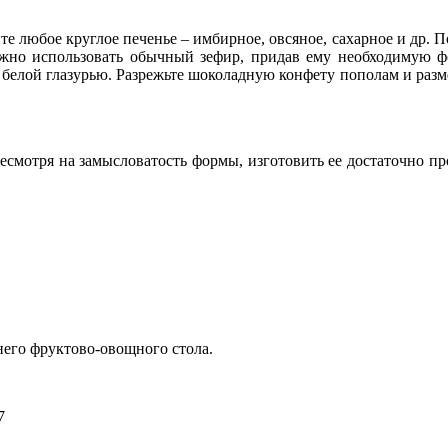
те любое круглое печенье – имбирное, овсяное, сахарное и др.
ожно использовать обычный зефир, придав ему необходимую фо
елой глазурью. Разрежьте шоколадную конфету пополам и разме
Несмотря на замысловатость формы, изготовить ее достаточно 
него фруктово-овощного стола.