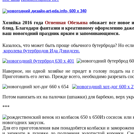
Хозяйка 2016 года
Огненная Обезьяна
обожает все новое 
блюд. Благодаря фантазии и креативному оформлению даже 
ваш новогодний праздник ярким и запоминающимся.
Казалось, что может быть проще обычного бутерброда? Но есл
королева бутербродов Ида Дэвидсен.
Наверное, ни одной хозяйке не придет в голову подать на
Приготовить его легко. Прежде всего, необходимо разрезать со
Потом нанизать их на палочки (шпажки) для барбекю, верх укр
***
Из сосисок или
новогодних закусок.
Для его приготовления вам понадобятся колбаски и замороженн
и запеките в духовке до получения золотистой корочки. С