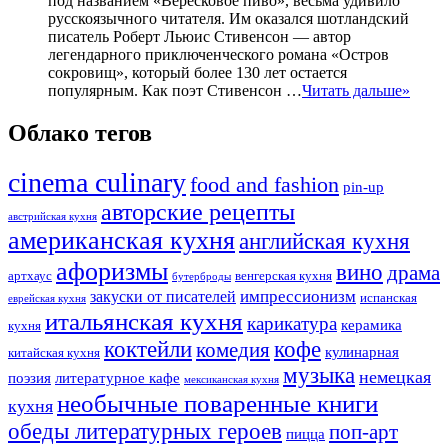
под названием «Вересковое пиво», весьма удивило
русскоязычного читателя. Им оказался шотландский
писатель Роберт Льюис Стивенсон — автор
легендарного приключенческого романа «Остров
сокровищ», который более 130 лет остается
популярным. Как поэт Стивенсон …
Читать дальше»
Облако тегов
cinema culinary
food аnd fashion
pin-up
авторские рецепты
австрийская кухня
американская кухня
английская кухня
афоризмы
вино
драма
артхаус
венгерская кухня
бутерброды
импрессионизм
закуски от писателей
испанская
еврейская кухня
итальянская кухня
карикатура
керамика
кухня
коктейли
кофе
комедия
кулинарная
китайская кухня
музыка
немецкая
поэзия
литературное кафе
мексиканская кухня
необычные поваренные книги
кухня
обеды литературных героев
поп-арт
пицца