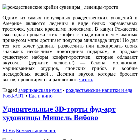
Одним из самых популярных рождественских угощений в
Америке являются леденцы в виде белых карамельных
тросточек, увитых красными полосками. В канун Рождества
ежегодная продажа этих конфет с традиционным «зимним»
привкусом мяты достигает полутора миллиарда штук! Но для
тех, кто хочет удивить, развеселить или шокировать своих
знакомых необычным новогодним подарком, в продаже
существуют наборы конфет-тросточек, которые обладают
вкусом… (держите челюсть!) — бекона, моллюсков,
маринованных огурцов, японских грибов и вообще
несъедобных вещей… Десятки вкусов, которые бросают
вызов, провоцируют и развлекают.
читать
Tagged
американская кухня
•
рождественские напитки и еда
Food-ART
•
Еда и кино
Удивительные 3D-торты фуд-арт
художницы Мишель Вибово
El Vis
Комментариев нет