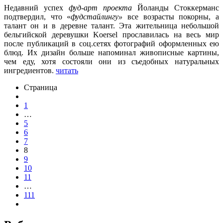
Недавний успех
фуд-арт
проекта
Йоланды Стоккерманс
подтвердил, что «
фудстайлингу»
все возрасты покорны, а
талант он и в деревне талант. Эта жительница небольшой
бельгийской деревушки Koersel прославилась на весь мир
после публикаций в соц.сетях фотографий оформленных ею
блюд. Их дизайн больше напоминал живописные картины,
чем еду, хотя состояли они из съедобных натуральных
ингредиентов.
читать
Страница
1
…
5
6
7
8
9
10
11
…
111