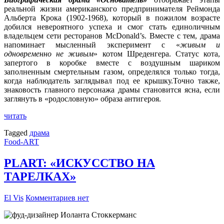
реальной жизни американского предпринимателя Реймонда
Альберта Крока (1902-1968), который в пожилом возрасте
добился невероятного успеха и смог стать единоличным
владельцем сети ресторанов McDonald’s. Вместе с тем, драма
напоминает мысленный эксперимент с «
живым и
одновременно не живым
» котом Шреденгера. Статус кота,
запертого в коробке вместе с воздушным шариком
заполненным смертельным газом, определялся только тогда,
когда наблюдатель заглядывал под ее крышку.Точно также,
знаковость главного персонажа драмы становится ясна, если
заглянуть в «родословную» образа антигероя.
читать
Tagged
драма
Food-ART
PLART: «ИСКУССТВО НА
ТАРЕЛКАХ»
El Vis
Комментариев нет