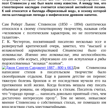
поэт Стивенсон у нас был мало кому известен. А между тем, его
стихотворное наследие считается классикой английской поэзии.
К ней относится и баллада «Вересковый мед», в основу которой
легла шотландская легенда о мифическом древнем напитке.
Сам Роберт Льюис Стивенсон (1850 – 1894) скептически
относился к своему стихотворному творчеству, называя себя
«
человеком с поэтическим характером, но не поэтическим
талантом
».
Г. К. Честертон, посвятивший писателю несколько эссе и
развернутый критический очерк, заметил, что “
высшей и
великолепной характеристикой Стивенсона было его
легкомыслие. Именно это легкомыслие, эта неспособность
принять себя всерьез, удерживало его от вступления в ряды
торжественных “великих” поэтов
”.
Для Стивенсона
написание стихов в писательском творчестве было
своеобразным отдыхом. Еще в раннем детстве он перенес
тяжелую болезнь бронхов и ее последствия мучили его на
протяжении всей жизни. Когда болезнь мешала ему писать
объемные романы, он обращался к стихам. Писатель считал,
что “гораздо проще … написать довольно приятный стих, чем
достаточно интересную прозу”. Тем не менее, невысокое
мнение Стивенсона о собственных стихах, не помешало им
впоследствии стать хрестоматийными.