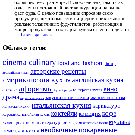
большинстве стран мира. В свою очередь, такой факт
означает и постоянный рост конкуренции на рынке
фаст-фуда. С целью повышения спроса на свою
продукцию, некоторые сети пиццерий привлекают к
рекламе талантливых фуд-стилистов, работающих в
жанре продуктового поп-арта: художественный дизайн
…
Читать дальше»
Облако тегов
cinema culinary
food аnd fashion
pin-up
авторские рецепты
австрийская кухня
американская кухня
английская кухня
афоризмы
вино
артхаус
венгерская кухня
бутерброды
драма
импрессионизм
закуски от писателей
еврейская кухня
итальянская кухня
карикатура
испанская кухня
коктейли
кофе
комедия
керамика
китайская кухня
музыка
кулинарная поэзия
литературное кафе
мексиканская кухня
необычные поваренные
немецкая кухня