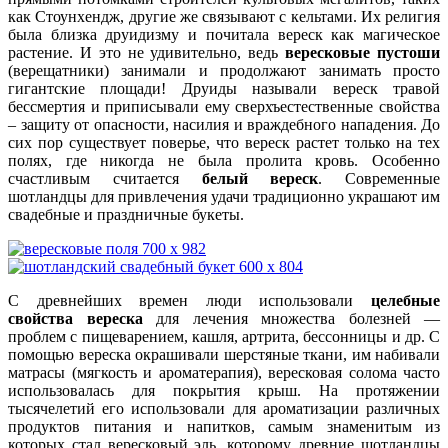
как Стоунхендж, другие же связывают с кельтами. Их религия
была близка друидизму и почитала вереск как магическое
растение. И это не удивительно, ведь
вересковые пустоши
(верещатники) занимали и продолжают занимать просто
гигантские площади! Друиды называли вереск травой
бессмертия и приписывали ему сверхъестественные свойства
– защиту от опасности, насилия и враждебного нападения. До
сих пор существует поверье, что вереск растет только на тех
полях, где никогда не была пролита кровь. Особенно
счастливым считается
белый вереск
. Современные
шотландцы для привлечения удачи традиционно украшают им
свадебные и праздничные букеты.
С древнейших времен люди использовали
целебные
свойства вереска
для лечения множества болезней —
проблем с пищеварением, кашля, артрита, бессонницы и др. С
помощью вереска окрашивали шерстяные ткани, им набивали
матрасы (мягкость и ароматерапия), вересковая солома часто
использовалась для покрытия крыш. На протяжении
тысячелетий его использовали для ароматизации различных
продуктов питания и напитков, самым знаменитым из
которых стал вересковый эль, которому древние шотландцы