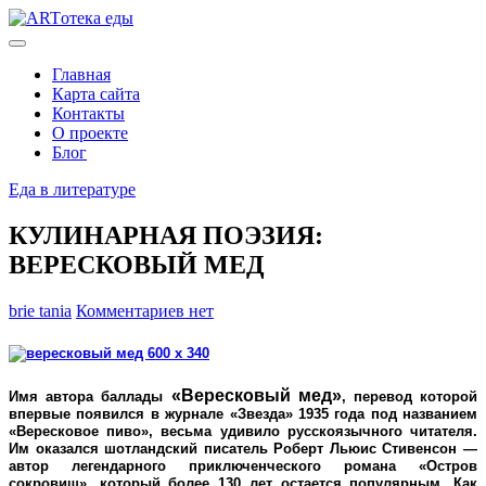
Главная
Карта сайта
Контакты
О проекте
Блог
Еда в литературе
КУЛИНАРНАЯ ПОЭЗИЯ:
ВЕРЕСКОВЫЙ МЕД
brie tania
Комментариев нет
«Вересковый мед»
Имя автора баллады
, перевод которой
впервые появился в журнале «Звезда» 1935 года под названием
«
Вересковое пиво
», весьма удивило русскоязычного читателя.
Им оказался шотландский писатель Роберт Льюис Стивенсон —
автор легендарного приключенческого романа «Остров
сокровищ», который более 130 лет остается популярным. Как