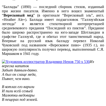
“Баллады” (1890) — последний сборник стихов, изданный
при жизни писателя. Именно в него вошел знаменитый
“
Вересковый мед
” (в оригинале “Вересковый эль”, англ.
«Heather Ale»). Баллада имеет подзаголовок “Галлоуэйская
легенда” и является стихотворной интерпретацией
средневекового предания “Последний из пиктов”. Предание
было широко распространено на юго-западе Шотландии в
графстве Галлоуэй, где и обитал этот таинственный народ.
Впервые на русский язык балладу перевел Николай
Чуковский под названием «Вересковое пиво» (1935 г.), но
широкую популярность получил перевод, выполненный С.Я.
Маршаком в 1941 году.
Из
вереска напиток
Забыт давным-давно.
А был он слаще меда,
Пьянее, чем вино.
В котлах его варили
И пили всей семьей
Малютки-медовары
В пещерах под землей.