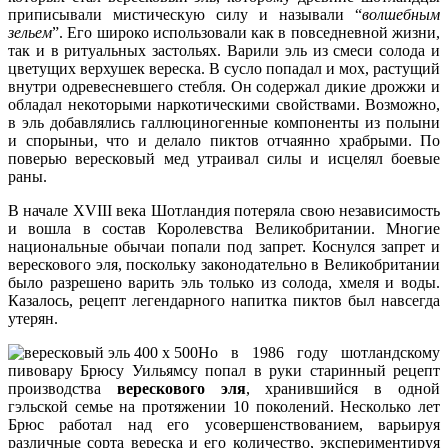
приписывали мистическую силу и называли “
волшебным
зельем
”. Его широко использовали как в повседневной жизни,
так и в ритуальных застольях. Варили эль из смеси солода и
цветущих верхушек вереска. В сусло попадал и мох, растущий
внутри одревесневшего стебля. Он содержал дикие дрожжи и
обладал некоторыми наркотическими свойствами. Возможно,
в эль добавлялись галлюциногенные компоненты из полыни
и спорыньи, что и делало пиктов отчаянно храбрыми. По
поверью вересковый мед утраивал силы и исцелял боевые
раны.
В начале XVIII века Шотландия потеряла свою независимость
и вошла в состав Королевства Великобритании. Многие
национальные обычаи попали под запрет. Коснулся запрет и
верескового эля, поскольку законодательно в Великобритании
было разрешено варить эль только из солода, хмеля и воды.
Казалось, рецепт легендарного напитка пиктов был навсегда
утерян.
Но в 1986 году шотландскому
пивовару Брюсу Уильямсу попал в руки старинный рецепт
производства
верескового эля
, хранившийся в одной
гэльской семье на протяжении 10 поколений. Несколько лет
Брюс работал над его усовершенствованием, варьируя
различные сорта вереска и его количество, экспериментируя