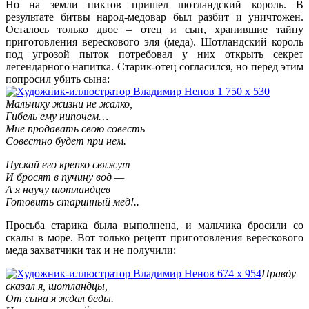
Но на земли пиктов пришел шотландский король. В
результате битвы народ-медовар был разбит и уничтожен.
Осталось только двое – отец и сын, хранившие тайну
приготовления верескового эля (меда). Шотландский король
под угрозой пыток потребовал у них открыть секрет
легендарного напитка. Старик-отец согласился, но перед этим
попросил убить сына:
Мальчику жизни не жалко,
Гибель ему нипочем…
Мне продавать свою совесть
Совестно будет при нем.
Пускай его крепко свяжут
И бросят в пучину вод —
А я научу шотландцев
Готовить старинный мед!..
Просьба старика была выполнена, и мальчика бросили со
скалы в море. Вот только рецепт приготовления верескового
меда захватчики так и не получили:
Правду
сказал я, шотландцы,
От сына я ждал беды.