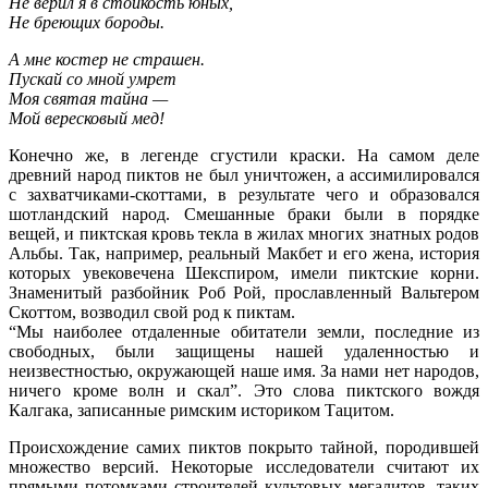
Не верил я в стойкость юных,
Не бреющих бороды.
А мне костер не страшен.
Пускай со мной умрет
Моя святая тайна —
Мой вересковый мед!
Конечно же, в легенде сгустили краски. На самом деле
древний народ пиктов не был уничтожен, а ассимилировался
с захватчиками-скоттами, в результате чего и образовался
шотландский народ. Смешанные браки были в порядке
вещей, и пиктская кровь текла в жилах многих знатных родов
Альбы. Так, например, реальный Макбет и его жена, история
которых увековечена Шекспиром, имели пиктские корни.
Знаменитый разбойник Роб Рой, прославленный Вальтером
Скоттом, возводил свой род к пиктам.
“Мы наиболее отдаленные обитатели земли, последние из
свободных, были защищены нашей удаленностью и
неизвестностью, окружающей наше имя. За нами нет народов,
ничего кроме волн и скал”. Это слова пиктского вождя
Калгака, записанные римским историком Тацитом.
Происхождение самих пиктов покрыто тайной, породившей
множество версий. Некоторые исследователи считают их
прямыми потомками строителей культовых мегалитов, таких