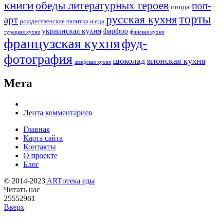
книги
обеды литературных героев
поп-
пицца
торты
русская кухня
арт
рождественские напитки и еда
украинская кухня
фарфор
турецкая кухня
финская кухня
французская кухня
фуд-
фотография
шоколад
японская кухня
шведская кухня
Мета
Лента комментариев
Главная
Карта сайта
Контакты
О проекте
Блог
© 2014-2023
ARTотека еды
Читать нас
25552961
Вверх