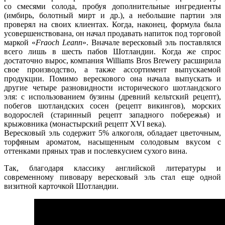
со смесями солода, пробуя дополнительные ингредиенты
(имбирь, болотный мирт и др.), а небольшие партии эля
проверял на своих клиентах. Когда, наконец, формула была
усовершенствована, он начал продавать напиток под торговой
маркой «
Fraoch Leann
». Вначале вересковый эль поставлялся
всего лишь в шесть пабов Шотландии. Когда же спрос
достаточно вырос,
компания Williams Bros Brewery
расширила
свое производство, а также ассортимент выпускаемой
продукции. Помимо верескового она начала выпускать и
другие четыре разновидности исторического шотландского
эля: с использованием бузины (древний кельтский рецепт),
побегов шотландских сосен (рецепт викингов), морских
водорослей (старинный рецепт западного побережья) и
крыжовника (монастырский рецепт XVI века).
Вересковый эль содержит 5% алкоголя, обладает цветочным,
торфяным ароматом, насыщенным солодовым вкусом с
оттенками пряных трав и послевкусием сухого вина.
Так, благодаря классику английской литературы и
современному пивовару вересковый эль стал еще одной
визитной карточкой Шотландии.