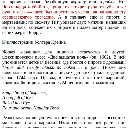
то время означало безобидную
корзину
или
коробку
. Но!
Четырнадцать убийств, тридцать четыре трупа, отрубленные
руки и язык — таков был инвентарь ужасов, наполнявших эту
средневековую трагедию.
А в придачу еще и пироги с
мертвецами: по сюжету Тит убивает двух мужчин, напавших
на его дочь, запекает их в пироге и подает матери одной из
своих жертв. Бррр…
Живая «начинка» для пирогов встречается в другой
шекспировской пьесе «
Двенадцатая ночь
» (ок. 1602). В ней
упоминается детская песенка, где поется о пироге с дроздами:
“
Four and twenty blackbirds baked in a pie
”. Позже она
появилась в антологии английских детских стихов, изданной
около 1744 года. Правда, в течении столетних вариаций,
«начинкой» пирога оказались 24 непослушных мальчика.
Sing a Song of Sixpence,
A bag full of Rye,
Baked in a Pye
Four and twenty Naughty Boys…
Реальным воплощением «запеченных в пироге» песенных
мальчиков стали карлики. Из-за своего малого роста, они
более всего подходили на роль «начинки — сюрприза» для