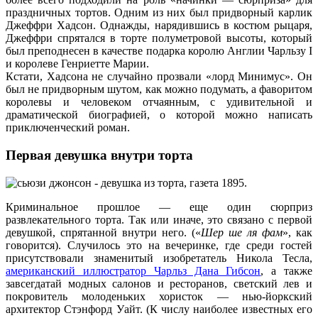
праздничных тортов. Одним из них был придворный карлик
Джеффри Хадсон. Однажды, нарядившись в костюм рыцаря,
Джеффри спрятался в торте полуметровой высоты, который
был преподнесен в качестве подарка королю Англии Чарльзу I
и королеве Генриетте Марии.
Кстати, Хадсона не случайно прозвали «лорд Минимус». Он
был не придворным шутом, как можно подумать, а фаворитом
королевы и человеком отчаянным, с удивительной и
драматической биографией, о которой можно написать
приключенческий роман.
Первая девушка внутри торта
Криминальное прошлое — еще один сюрприз
развлекательного торта. Так или иначе, это связано с первой
девушкой, спрятанной внутри него. («
Шер ше ля фам
», как
говорится). Случилось это на вечеринке, где среди гостей
присутствовали знаменитый изобретатель Никола Тесла,
американский иллюстратор Чарльз Дана Гибсон
, а также
завсегдатай модных салонов и ресторанов, светский лев и
покровитель молоденьких хористок — нью-йоркский
архитектор Стэнфорд Уайт. (К числу наиболее известных его