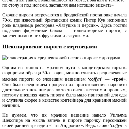
по столу и под ногами, заставляя дам истошно визжать»
Схожие пироги встречаются в бродвейской постановке начала
70-х, где известный британский комик Питер Кук исполнил
роль владельца ресторана «Лягушка и персик». Здесь гостям
подавали фирменные блюда — тошнотворные пироги, с
запеченными в них фруктами и лягушками.
Шекспировские пироги с мертвецами
Одним из этапов на мрачном пути к кондитерским тортам-
сюрпризам образца 50-х годов, можно считать средневековые
«гроб»
мясные пироги со зловещим названием
‘
coffyn
’ —
.
Оно было следствием процесса их приготовления: нарочито
длительное запекание делало тесто очень жестким и прочным,
поэтому внешняя часть пирога была мало пригодной для еды
и служила скорее в качестве контейнера для хранения мясной
начинки.
Не думаем, что их мрачное название навело Уильяма
Шекспира на мысль запечь в пироге парочку персонажей
своей ранней трагедии «Тит Андроник». Ведь, слово ‘
coffyn
’ в