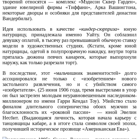
творений относятся — комплекс «Мэдисон Сквер Гарден»,
здание ювелирной фирмы «Тиффани», Арка Вашингтона,
некоторые дворцы и особняки для представителей династии
Вандербильт).
Идея использовать в качестве «
киндер-сюрприза
» юную
натурщицу, принадлежала именно Уайту. Он соблазнил
девушку оплатой, в тысячу раз превышавшей обычную ставку
модели в художественных студиях. (Кстати, кроме юной
натурщицы, одетой в полупрозрачную накидку, внутри торта
пряталась дюжина певчих канареек, которые выпорхнули
наружу, как только разрезали торт).
В последствие, этот «мальчишник знаменитостей» долго
ассоциировался не только с «изобретением» нового
застольного развлечения, но и с убийством самого
«изобретателя». (25 июня 1906 года, тремя выстрелами в упор
он был застрелен молодым неуравновешенным наследником-
миллионером по имени Гарри Кендал Тоу). Убийство стало
финалом длительного соперничества обоих мужчин за
благосклонность их «роковой пассии» — юной Эвелин
Несбит. (Выдающаяся личность, которая начала карьеру с
танцовщицы кабаре, а в итоге стала символом своей эпохи,
получившей историческое прозвище «Американская Ева»).