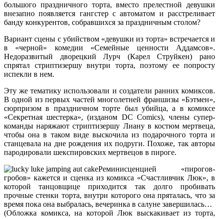
большого праздничного торта, вместо прелестной девушки
внезапно появляется гангстер с автоматом и расстреливает
банду конкурентов, собравшихся за праздничным столом?
Вариант сцены с убийством «девушки из торта» встречается и
в «черной» комедии «Семейные ценности Аддамсов».
Недоразвитый дворецкий Лурч (Карел Струйкен) рано
спрятал стриптизершу внутри торта, поэтому ее попросту
испекли в нем.
Эту же тематику использовали и создатели ранних комиксов.
В одной из первых частей многолетней франшизы «Бэтмен»,
сюрпризом в праздничном торте был убийца, а в комиксе
«Секретная шестерка», (изданом DC Comics), члены супер-
команды наряжают стриптизершу Лиану в костюм мертвеца,
чтобы она в таком виде выскочила из подарочного торта и
станцевала на дне рождения их подруги. Похоже, так авторы
пародировали шекспировских мертвецов в пироге.
Реминисценцией «пирогов-
гробов» кажется и сценка из комикса «Счастливчик Люк», в
которой танцовщице приходится так долго пробивать
прочные стенки торта, внутри которого она пряталась, что за
время пока она выбралась, вечеринка в салуне завершилась…
(Обложка комикса, на которой Люк выскакивает из торта,