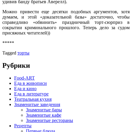
удивив банду братьев Аверелл).
Можно привести еще десятки подобных аргументов, хотя
думаем, и этой «доказательной базы» достаточно, чтобы
справедливо «обвинить» праздничный торт-сюрприз в
сокрытии криминального прошлого. Теперь дело за судом
присяжных читателей))
*****
Tagged
торты
Рубрики
Food-ART
Еда в живописи
Еда и кино
Еда в литературе
Театральная кухня
Знаменитые заведения
Знаменитые бары
Знаменитые кафе
Знаменитые рестораны
Рецепты
Первые блюда