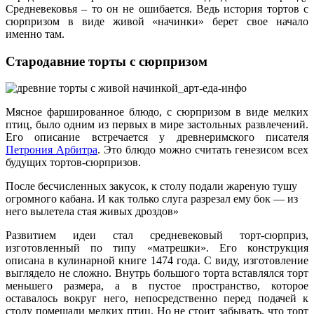
Средневековья – то он не ошибается. Ведь история тортов с
сюрпризом в виде живой «начинки» берет свое начало
именно там.
Стародавние торты с сюрпризом
Мясное фаршированное блюдо, с сюрпризом в виде мелких
птиц, было одним из первых в мире застольных развлечений.
Его описание встречается у древнеримского писателя
Петрония Арбитра
. Это блюдо можно считать генезисом всех
будущих тортов-сюрпризов.
После бесчисленных закусок, к столу подали жареную тушу
огромного кабана. И как только слуга разрезал ему бок — из
него вылетела стая живых дроздов»
Развитием идеи стал средневековый торт-сюрприз,
изготовленный по типу «матрешки». Его конструкция
описана в кулинарной книге 1474 года. С виду, изготовление
выглядело не сложно. Внутрь большого торта вставлялся торт
меньшего размера, а в пустое пространство, которое
оставалось вокруг него, непосредственно перед подачей к
столу помещали мелких птиц. Но не стоит забывать, что торт