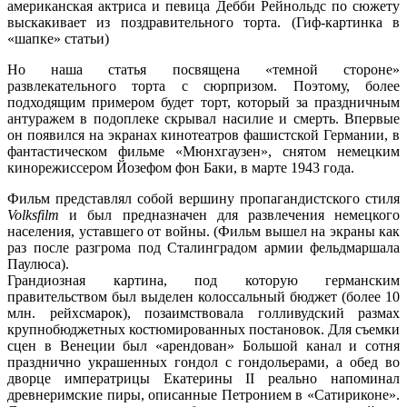
американская актриса и певица Дебби Рейнольдс по сюжету
выскакивает из поздравительного торта. (Гиф-картинка в
«шапке» статьи)
Но наша статья посвящена «темной стороне»
развлекательного торта с сюрпризом. Поэтому, более
подходящим примером будет торт, который за праздничным
антуражем в подоплеке скрывал насилие и смерть. Впервые
он появился на экранах кинотеатров фашистской Германии, в
фантастическом фильме «Мюнхгаузен», снятом немецким
кинорежиссером Йозефом фон Баки, в марте 1943 года.
Фильм представлял собой вершину пропагандистского стиля
Volksfilm
и был предназначен для развлечения немецкого
населения, уставшего от войны. (Фильм вышел на экраны как
раз после разгрома под Сталинградом армии фельдмаршала
Паулюса).
Грандиозная картина, под которую германским
правительством был выделен колоссальный бюджет (более 10
млн. рейхсмарок), позаимствовала голливудский размах
крупнобюджетных костюмированных постановок. Для съемки
сцен в Венеции был «арендован» Большой канал и сотня
празднично украшенных гондол с гондольерами, а обед во
дворце императрицы Екатерины II реально напоминал
древнеримские пиры, описанные Петронием в «Сатириконе».