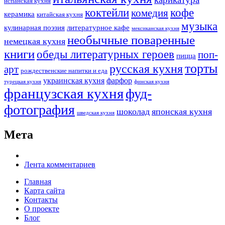
испанская кухня
коктейли
кофе
комедия
керамика
китайская кухня
музыка
кулинарная поэзия
литературное кафе
мексиканская кухня
необычные поваренные
немецкая кухня
книги
обеды литературных героев
поп-
пицца
торты
русская кухня
арт
рождественские напитки и еда
украинская кухня
фарфор
турецкая кухня
финская кухня
французская кухня
фуд-
фотография
шоколад
японская кухня
шведская кухня
Мета
Лента комментариев
Главная
Карта сайта
Контакты
О проекте
Блог