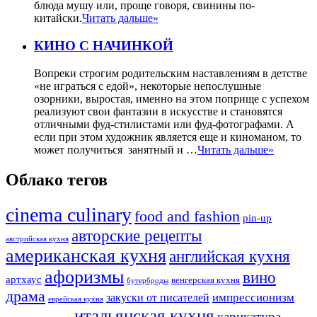
блюда мушу или, проще говоря, свинины по-
китайски.
Читать дальше»
КИНО С НАЧИНКОЙ
Вопреки строгим родительским наставлениям в детстве
«не играться с едой», некоторые непослушные
озорники, выростая, именно на этом поприще с успехом
реализуют свои фантазии в искусстве и становятся
отличными фуд-стилистами или фуд-фотографами. А
если при этом художник является еще и киноманом, то
может получиться занятный и …
Читать дальше»
Облако тегов
cinema culinary
food аnd fashion
pin-up
авторские рецепты
австрийская кухня
американская кухня
английская кухня
афоризмы
вино
артхаус
венгерская кухня
бутерброды
драма
импрессионизм
закуски от писателей
еврейская кухня
итальянская кухня
карикатура