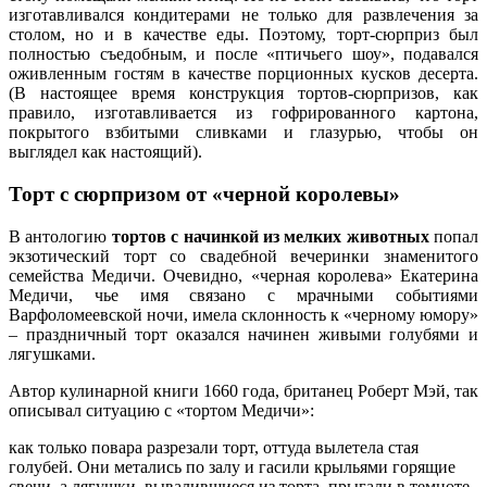
изготавливался кондитерами не только для развлечения за
столом, но и в качестве еды. Поэтому, торт-сюрприз был
полностью съедобным, и после «птичьего шоу», подавался
оживленным гостям в качестве порционных кусков десерта.
(В настоящее время конструкция тортов-сюрпризов, как
правило, изготавливается из гофрированного картона,
покрытого взбитыми сливками и глазурью, чтобы он
выглядел как настоящий).
Торт с сюрпризом от «черной королевы»
В антологию
тортов с начинкой из мелких животных
попал
экзотический торт со свадебной вечеринки знаменитого
семейства Медичи. Очевидно, «черная королева» Екатерина
Медичи, чье имя связано с мрачными событиями
Варфоломеевской ночи, имела склонность к «черному юмору»
– праздничный торт оказался начинен живыми голубями и
лягушками.
Автор кулинарной книги 1660 года, британец Роберт Мэй, так
описывал ситуацию с «тортом Медичи»:
как только повара разрезали торт, оттуда вылетела стая
голубей. Они метались по залу и гасили крыльями горящие
свечи, а лягушки, вывалившиеся из торта, прыгали в темноте