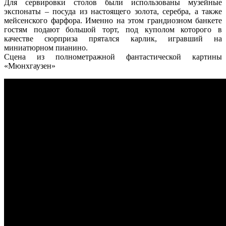
Для сервировки столов были использованы музейные
экспонаты – посуда из настоящего золота, серебра, а также
мейсенского фарфора. Именно на этом грандиозном банкете
гостям подают большой торт, под куполом которого в
качестве сюрприза прятался карлик, игравший на
миниатюрном пианино.
Сцена из полнометражной фантастической картины
«Мюнхгаузен»