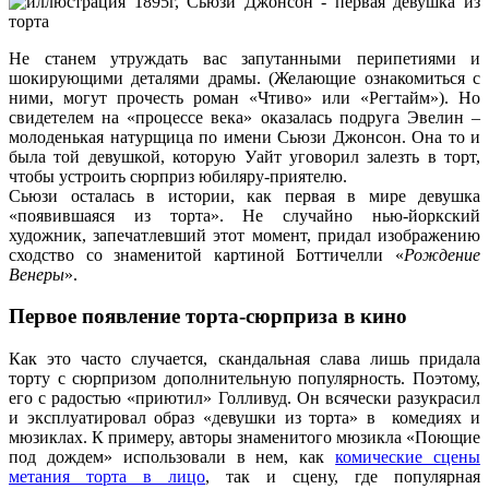
Не станем утруждать вас запутанными перипетиями и
шокирующими деталями драмы. (Желающие ознакомиться с
ними, могут прочесть роман «Чтиво» или «Регтайм»). Но
свидетелем на «процессе века» оказалась подруга Эвелин –
молоденькая натурщица по имени Сьюзи Джонсон. Она то и
была той девушкой, которую Уайт уговорил залезть в торт,
чтобы устроить сюрприз юбиляру-приятелю.
Сьюзи осталась в истории, как первая в мире девушка
«появившаяся из торта». Не случайно нью-йоркский
художник, запечатлевший этот момент, придал изображению
сходство со знаменитой картиной Боттичелли «
Рождение
Венеры
».
Первое появление торта-сюрприза в кино
Как это часто случается, скандальная слава лишь придала
торту с сюрпризом дополнительную популярность. Поэтому,
его с радостью «приютил» Голливуд. Он всячески разукрасил
и эксплуатировал образ «девушки из торта» в комедиях и
мюзиклах. К примеру, авторы знаменитого мюзикла «Поющие
под дождем» использовали в нем, как
комические сцены
метания торта в лицо
, так и сцену, где популярная