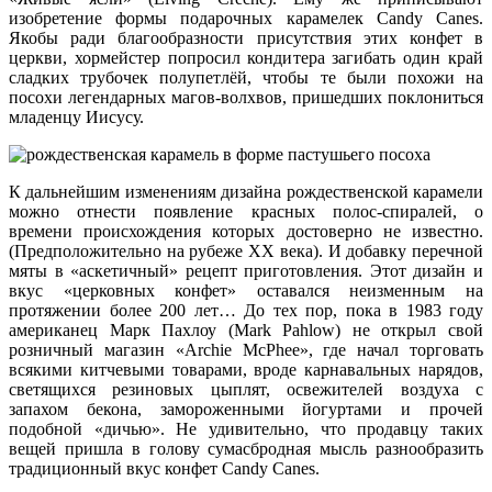
изобретение формы подарочных карамелек Candy Canes.
Якобы ради благообразности присутствия этих конфет в
церкви, хормейстер попросил кондитера загибать один край
сладких трубочек полупетлёй, чтобы те были похожи на
посохи легендарных магов-волхвов, пришедших поклониться
младенцу Иисусу.
К дальнейшим изменениям дизайна рождественской карамели
можно отнести появление красных полос-спиралей, о
времени происхождения которых достоверно не известно.
(Предположительно на рубеже ХХ века). И добавку перечной
мяты в «аскетичный» рецепт приготовления. Этот дизайн и
вкус «церковных конфет» оставался неизменным на
протяжении более 200 лет… До тех пор, пока в 1983 году
американец Марк Пахлоу (Mark Pahlow) не открыл свой
розничный магазин «Archie McPhee», где начал торговать
всякими китчевыми товарами, вроде карнавальных нарядов,
светящихся резиновых цыплят, освежителей воздуха с
запахом бекона, замороженными йогуртами и прочей
подобной «дичью». Не удивительно, что продавцу таких
вещей пришла в голову сумасбродная мысль разнообразить
традиционный вкус конфет Candy Canes.