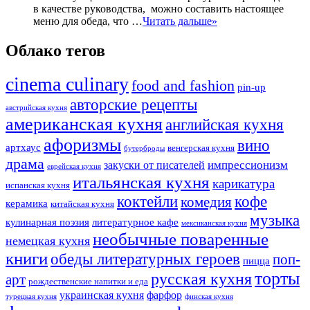
в качестве руководства, можно составить настоящее
меню для обеда, что …
Читать дальше»
Облако тегов
cinema culinary
food аnd fashion
pin-up
авторские рецепты
австрийская кухня
американская кухня
английская кухня
афоризмы
вино
артхаус
венгерская кухня
бутерброды
драма
импрессионизм
закуски от писателей
еврейская кухня
итальянская кухня
карикатура
испанская кухня
коктейли
кофе
комедия
керамика
китайская кухня
музыка
кулинарная поэзия
литературное кафе
мексиканская кухня
необычные поваренные
немецкая кухня
книги
обеды литературных героев
поп-
пицца
торты
русская кухня
арт
рождественские напитки и еда
украинская кухня
фарфор
турецкая кухня
финская кухня