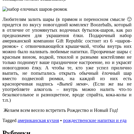
Любителям залить шары (в прямом и переносном смысле 🙂
придется по вкусу новогодний комплект Boozeballs, который
в отличие от упомянутых водочных бутылок-шаров, как раз
предназначен для украшения ёлки. Подарочный набор
американской компании Gift Republic состоит из 6 «шаров-
рюмок» с отвинчивающейся крышечкой, чтобы внутрь них
можно было наливать любимые напитки. Прозрачные шары с
красным вином, водкой, текилой и разными коктейлями не
только поднимут ваше праздничное настроение, но и украсят
новогоднюю ёлку. А чтобы те, кто уже успел прилично
выпить, не попытались открыть обычный ёлочный шар
вместо подвесной рюмки, на каждой из них есть
красноречивая надпись «
Выпей меня
». (Если же вы не
употребляете алкоголь – внутрь можно налить что-то
безалкогольное и разноцветное, вроде спрайта, кока-колы и
т.п.)
Желаем всем весело встретить Рождество и Новый Год!
Tagged
американская кухня
•
рождественские напитки и еда
Рубрики