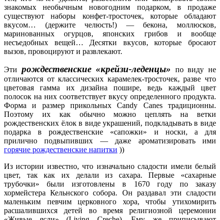
знакомых необычным новогодним подарком, в продаже
существуют наборы конфет-тросточек, которые обладают
вкусом… (держите челюсть!) — бекона, моллюсков,
маринованных огурцов, японских грибов и вообще
несъедобных вещей… Десятки вкусов, которые бросают
вызов, провоцируют и развлекают.
рождественские «крейзи-леденцы»
Эти
по виду не
отличаются от классических карамелек-тросточек, разве что
цветовая гамма их дизайна пошире, ведь каждый цвет
полосок на них соответствует вкусу определенного продукта.
Форма и размер прикольных Candy Canes традиционны.
Поэтому их как обычно можно цеплять на ветки
рождественских ёлок в виде украшений, подкладывать в виде
подарка в рождественские «сапожки» и носки, а для
прилично подвыпивших — даже ароматизировать ими
горячие рождественские напитки
))
Из истории известно, что изначально сладости имели белый
цвет, так как их делали из сахара. Первые «сахарные
трубочки» были изготовлены в 1670 году по заказу
хормейстера Кельнского собора. Он раздавал эти сладости
маленьким певчим церковного хора, чтобы утихомирить
расшалившихся детей во время религиозной церемонии
«Живые ясли» (Living Creche). Ему же приписывают