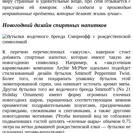
миру странные и удивительные вещи, про себя отзывается с
Мы создаем и производим
присущим ей юмором:
«
непрактичные предметы, которые делают жизнь лучше».
Новогодний дизайн спиртных напитков
К перечню перечисленных «закусок», наверное стоит
добавить спиртные напитки, которые имеют такую же
новогоднюю символику. Например, к «закусочным
карамелькам» компании Archie McPhee идеально подойдет
стилизованный дизайн бутылок Smirnoff Peppermint Twist.
Более того, если поцарапать упаковку бутылок этой
лимитированной серии, она начинает источать аромат мяты.
Другие бутылки того же водочного бренда Smirnoff’s (No 21
Holiday Ornament) имеют форму огромных елочных
новогодних шаров, украшенных соответствующим зимним
орнаментом: поздравительными лозунгами, праздничными
гирляндами, снежинками и снеговиками, а также другими
новогодними мотивами. (Чтобы внешний вид не соблазнял
подвыпивших гостей цеплять «елочные шары» объемом 0.75
литра на ветки домашней рождественской елки — бутылки не
оснащены летами-вешалками).