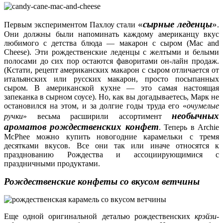
«
сырные леденцы
»
Первым экспериментом Пахлоу стали
.
Они должны были напоминать каждому американцу вкус
любимого с детства блюда — макарон с сыром (Mac and
Cheese). Эти рождественские леденцы с желтыми и белыми
полосами до сих пор остаются фаворитами он-лайн продаж.
(Кстати, рецепт американских макарон с сыром отличается от
итальянских или русских макарон, просто посыпанных
сыром. В американской кухне — это самая настоящая
запеканка в сырном соусе). Но, как вы догадываетесь, Марк не
остановился на этом, и за долгие годы труда его «
очумелые
необычных
ручки
» весьма расширили ассортимент
ароматов рождественских конфет
. Теперь в Archie
McPheе можно купить новогодние карамельки с тремя
десятками вкусов. Все они так или иначе относятся к
празднованию Рождества и ассоциирующимися с
праздничными продуктами.
Рождественские конфеты со вкусом ветчины
Еще одной оригинальной деталью рождественских
крэйзи-