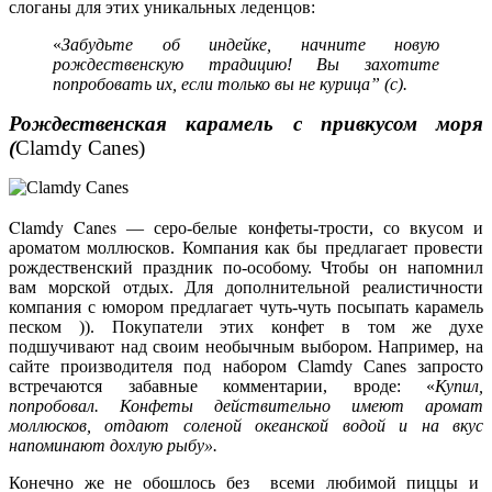
слоганы для этих уникальных леденцов:
«
Забудьте об индейке, начните новую
рождественскую традицию!
Вы захотите
попробовать их, если только вы не курица” (с).
Рождественская карамель с привкусом моря
(
Clamdy Canes)
Clamdy Canes
— серо-белые конфеты-трости, со вкусом и
ароматом моллюсков. Компания как бы предлагает провести
рождественский праздник по-особому. Чтобы он напомнил
вам морской отдых. Для дополнительной реалистичности
компания с юмором предлагает чуть-чуть посыпать карамель
песком )). Покупатели этих конфет в том же духе
подшучивают над своим необычным выбором. Например, на
сайте производителя под набором Clamdy Canes запросто
встречаются забавные комментарии, вроде: «
Купил,
попробовал. Конфеты действительно имеют аромат
моллюсков, отдают соленой океанской водой и на вкус
напоминают дохлую рыбу».
Конечно же не обошлось без всеми любимой пиццы и