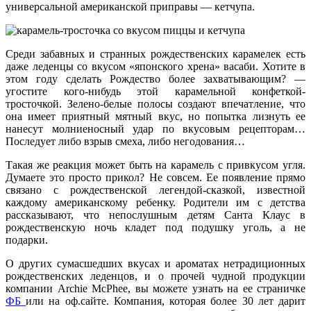
универсальной американской приправы — кетчупа.
Среди забавных и странных рождественских карамелек есть
даже леденцы со вкусом «японского хрена» васаби. Хотите в
этом году сделать Рождество более захватывающим? —
угостите кого-нибудь этой карамельной конфеткой-
тросточкой. Зелено-белые полосы создают впечатление, что
она имеет приятный мятный вкус, но попытка лизнуть ее
нанесут молниеносный удар по вкусовым рецепторам…
Последует либо взрыв смеха, либо негодования…
Такая же реакция может быть на карамель с привкусом угля.
Думаете это просто прикол? Не совсем. Ее появление прямо
связано с рождественской легендой-сказкой, известной
каждому американскому ребенку. Родители им с детства
рассказывают, что непослушным детям Санта Клаус в
рождественскую ночь кладет под подушку уголь, а не
подарки.
О других сумасшедших вкусах и ароматах нетрадиционных
рождественских леденцов, и о прочей чудной продукции
компании Archie McPhee, вы можете узнать на ее страничке
ФБ
или на оф.сайте. Компания, которая более 30 лет дарит