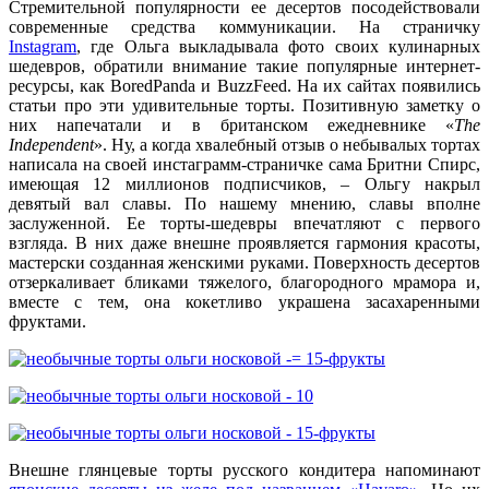
Стремительной популярности ее десертов посодействовали
современные средства коммуникации. На страничку
Instagram
, где Ольга выкладывала фото своих кулинарных
шедевров, обратили внимание такие популярные интернет-
ресурсы, как BoredPanda и BuzzFeed. На их сайтах появились
статьи про эти удивительные торты. Позитивную заметку о
них напечатали и в британском ежедневнике «
The
Independent
». Ну, а когда хвалебный отзыв о небывалых тортах
написала на своей инстаграмм-страничке сама Бритни Спирс,
имеющая 12 миллионов подписчиков, – Ольгу накрыл
девятый вал славы. По нашему мнению, славы вполне
заслуженной. Ее торты-шедевры впечатляют с первого
взгляда. В них даже внешне проявляется гармония красоты,
мастерски созданная женскими руками. Поверхность десертов
отзеркаливает бликами тяжелого, благородного мрамора и,
вместе с тем, она кокетливо украшена засахаренными
фруктами.
Внешне глянцевые торты русского кондитера напоминают