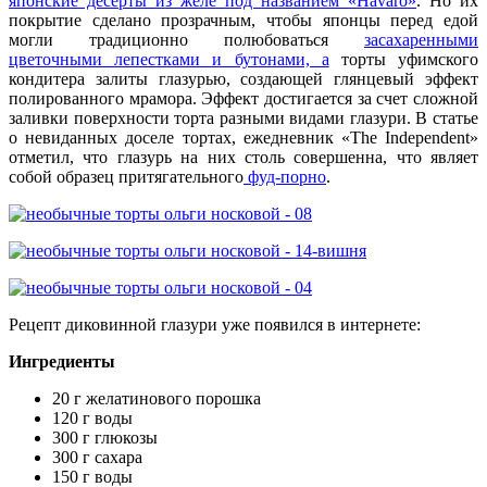
японские десерты из желе под названием «Havaro»
. Но их
покрытие сделано прозрачным, чтобы японцы перед едой
могли традиционно полюбоваться
засахаренными
цветочными лепестками и бутонами, а
торты уфимского
кондитера залиты глазурью, создающей глянцевый эффект
полированного мрамора. Эффект достигается за счет сложной
заливки поверхности торта разными видами глазури. В статье
о невиданных доселе тортах, ежедневник «The Independent»
отметил, что глазурь на них столь совершенна, что являет
собой образец притягательного
фуд-порно
.
Рецепт диковинной глазури уже появился в интернете:
Ингредиенты
20 г желатинового порошка
120 г воды
300 г глюкозы
300 г сахара
150 г воды