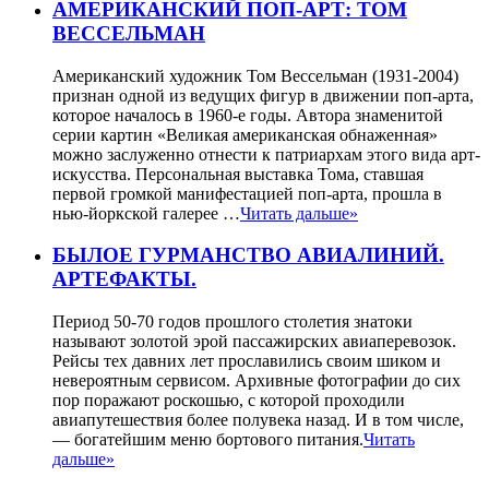
АМЕРИКАНСКИЙ ПОП-АРТ: ТОМ
ВЕССЕЛЬМАН
Американский художник Том Вессельман (1931-2004)
признан одной из ведущих фигур в движении поп-арта,
которое началось в 1960-е годы. Автора знаменитой
серии картин «Великая американская обнаженная»
можно заслуженно отнести к патриархам этого вида арт-
искусства. Персональная выставка Тома, ставшая
первой громкой манифестацией поп-арта, прошла в
нью-йоркской галерее …
Читать дальше»
БЫЛОЕ ГУРМАНСТВО АВИАЛИНИЙ.
АРТЕФАКТЫ.
Период 50-70 годов прошлого столетия знатоки
называют золотой эрой пассажирских авиаперевозок.
Рейсы тех давних лет прославились своим шиком и
невероятным сервисом. Архивные фотографии до сих
пор поражают роскошью, с которой проходили
авиапутешествия более полувека назад. И в том числе,
— богатейшим меню бортового питания.
Читать
дальше»