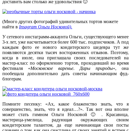
доставить вам столько же удовольствия 🙂
(Много других фотографий удивительных тортов можете
найти в
Insagram Ольги Носковой).
У сетевого инстаграмм-аккаунта Ольги, существующего менее
3-х лет, уже насчитывается более 600 тыс. подписчиков. А под
каждым фото ее нового кондитерского шедевра тут же
появляются десятки тысяч восторженных отзывов. Поэтому,
когда в июле, она приглашала своих последователей на
мастер-класс по оформлению тортов, проходивший во время
фестиваля «
Московское варенье. Дары природы
«, она
пообещала дополнительно дать советы начинающим фуд-
блогерам.
Помните песенку: «Ах, какое блаженство знать, что я
совершенство, знать, что я идеал…?». Так вот она вполне
может стать гимном Ольги Носковой 🙂 . Красавица,
мастерица-умелица, радующая окружающих своим
кондитерским талантом, да еще начинающая свои посты
словами о том, как она счастлива от своих занятий и встреч с