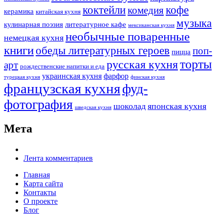
коктейли
кофе
комедия
керамика
китайская кухня
музыка
кулинарная поэзия
литературное кафе
мексиканская кухня
необычные поваренные
немецкая кухня
книги
обеды литературных героев
поп-
пицца
торты
русская кухня
арт
рождественские напитки и еда
украинская кухня
фарфор
турецкая кухня
финская кухня
французская кухня
фуд-
фотография
шоколад
японская кухня
шведская кухня
Мета
Лента комментариев
Главная
Карта сайта
Контакты
О проекте
Блог