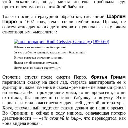
этой «сказочки», когда милая девочка пробовала еду,
приготовленную из ее покойной бабушки.
Только после литературной обработки, сделанной
Шарлем
Перро
в 1697 году, текст сочли публичным. Правда, не
совсем ясно для каких детишек автор увенчал сказку таким
стихотворным «моралите»:
«
Детишкам маленьким не без причин
(А уж особенно девицам, красавицам и баловницам)
В пути встречая всяческих мужчин,
Нельзя речей коварных слушать, —
».
Иначе волк их может скушать
…
Столетие спустя после смерти Перро,
братья Гримм
переписали сказку на свой лад, стараясь адаптировать ее к
аудитории, даже изменив в своем «ремейке» печальный финал
на «
хэппи энд
»: проходившие мимо, то ли дровосеки, то ли
охотники, благополучно спасают бабушку и внучку. Этот
вариант и стал классическим для всей детской литературы.
Хотя, сексуальный подтекст сказки дожил до наших времен.
Во Франции и сейчас в ходу идиома, означающая потерю
девственности — «
elle avoit vû le loup
», что переводится, как
«
она видела волка
».