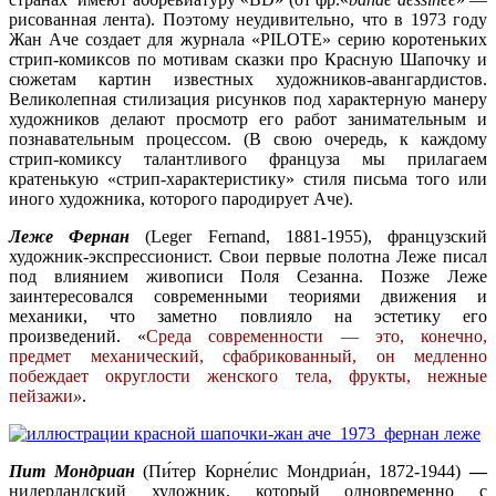
рисованная лента). Поэтому неудивительно, что в 1973 году
Жан Аче создает для журнала «PILOTE» серию коротеньких
стрип-комиксов по мотивам сказки про Красную Шапочку и
сюжетам картин известных художников-авангардистов.
Великолепная стилизация рисунков под характерную манеру
художников делают просмотр его работ занимательным и
познавательным процессом. (В свою очередь, к каждому
стрип-комиксу талантливого француза мы прилагаем
кратенькую «стрип-характеристику» стиля письма того или
иного художника, которого пародирует Аче).
Леже Фернан
(Leger Fernand, 1881-1955), французский
художник-экспрессионист. Свои первые полотна Леже писал
под влиянием живописи Поля Сезанна. Позже Леже
заинтересовался современными теориями движения и
механики, что заметно повлияло на эстетику его
произведений. «
Среда современности — это, конечно,
предмет механический, сфабрикованный, он медленно
побеждает округлости женского тела, фрукты, нежные
пейзажи
»
.
Пит Мондриан
(Пи́тер Корне́лис Мондриа́н, 1872-1944)
—
нидерландский художник, который одновременно с