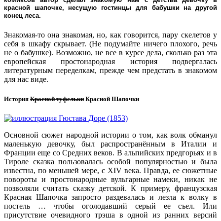
красной шапочке, несущую гостинцы для бабушки на другой
конец леса.
Знакомая-то она знакомая, но, как говорится, пару скелетов у
себя в шкафу скрывает. (Не подумайте ничего плохого, речь
не о бабушке). Возможно, не все в курсе дела, сколько раз эта
европейская простонародная история подвергалась
литературным переделкам, прежде чем предстать в знакомом
для нас виде.
История
Красной туфельки
Красной Шапочки
Основной сюжет народной истории о том, как волк обманул
маленькую девочку, был распространённым в Италии и
Франции еще со Средних веков. В альпийских предгорьях и в
Тироле сказка пользовалась особой популярностью и была
известна, по меньшей мере, с XIV века. Правда, ее сюжетные
повороты и простонародные вульгарные намеки, никак не
позволяли считать сказку детской. К примеру, французская
Красная Шапочка запросто раздевалась и лезла к волку в
постель … чтобы оголодавший серый ее съел. Или
присутствие очевидного трэша в одной из ранних версий