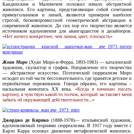
Кандинским и Малевичем положил начало абстрактной
живописи. Его картины, представляющие собой сочетания
прямоугольников и линий, являются примером наиболее
строгой, бескомпромиссной геометрической абстракции в
современной живописи. До сих пор его творчество является
источником вдохновения для авангардистов и дизайнеров.
«
Нет ничего конкретнее, чем линия, цвет, плоскость
«
Жоан Миро
(Хуа́н Миро́-и-Ферра́, 1893-1983) — каталонский
художник, скульптор и график. Направление его творчества
— абстрактное искусство. Поэтический сюрреализм Миро
исходит из той части бессознательного, где хранятся детские и
первобытные переживания. Говоря образно, его картины –
наскальная живопись ХХ века. «
Когда я начинаю писать
картину, я чувствую какой-то толчок, который заставляет меня
забыть об окружающей действительности.
.
.»
Джорджо де Кирико
(1888-1978)— итальянский художник,
вдохновляемый теориями сюрреализма. В 1917 году вместе с
Карло Карра основал движение метафизической живописи.