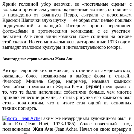
Яркий головной убор девочки, ее «постельные сцены» с
волком и прочие сексуально окрашенные мотивы, оставшиеся
в наследство от француза Перро, сыграли с персонажем
Красной Шапочки злую шутку — ее образ стал целью пошлых
подшучиваний и пародий. Интернет просто переполнен
фотожабами и эротическими комиксами с ее участием.
Бельгиец Аче свои мини-комиксы тоже сочинил на основе
этой сказки. Но его мини-комиксы, датированные 1973 годом,
выглядят эталоном культуры и интеллектуального юмора.
Авангардные стрип-комиксы Жана Аче
Авторы европейских комиксов, в отличие от американских,
оказались более независимы в выборе форм и стилей.
Философ Мишель Серра, например, называл комиксы
бельгийского художника Жоржа Реми (
Эрже)
шедеврами за
то, что те были наполнены событиями больше, чем многие
приключенческие романы, а стиль рисунка его комиксов был
столь новаторским, что в итоге стал одной из основных
техник поп-арта.
Таким же незаурядным художником был и
Жан Юэ (Jean Huet, 1923-1985), более известный под
псевдонимом
Жан Аче
(Jean Ache). Начал он свою карьеру в