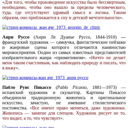
«
Для того, чтобы произведение искусства было бессмертным,
необходимо, чтобы оно вышло за пределы человеческого,
туда, где отсутствуют здравый смысл и логика. Таким
образом, оно приближается к сну и детской мечтательности
».
Анри Руссо
(Анри Ле Дуанье Руссо, 1844-1910)
—
французский художник — самоучка, фантастические пейзажи
и жанровые сцены которого отличаются наивностью
мировосприятия. Оодин из самых известных представителей
изобразительного жанра «примитивизм». «
Ничто не делает
меня таким счастливым, как наблюдать природу и писать, что
я вижу
».
Пабло Руис Пикассо
(
Pablo Picasso
, 1881—1973) —
испанский художник и скульптор. Картины Пикассо
объединили традиционную живопись и оригинальное
искусство, зачастую, не имевшие стилистического
постоянства. «
Все имеют право меняться, даже художники.
Живопись — занятие для слепцов. Художник рисует не то,
что видит, а то, что чувствует
».