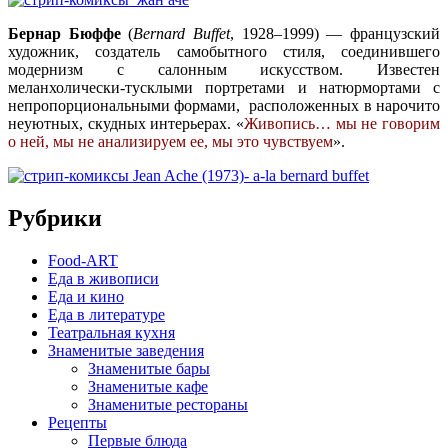
Бернар Бюффе
(
Bernard Buffet
, 1928–1999) — французский
художник, создатель самобытного стиля, соединившего
модернизм с салонным искусством. Известен
меланхолически-тусклыми портретами и натюрмортами с
непропорциональными формами, расположенных в нарочито
неуютных, скудных интерьерах. «
Живопись… мы не говорим
о ней, мы не анализируем ее, мы это чувствуем
».
Рубрики
Food-ART
Еда в живописи
Еда и кино
Еда в литературе
Театральная кухня
Знаменитые заведения
Знаменитые бары
Знаменитые кафе
Знаменитые рестораны
Рецепты
Первые блюда