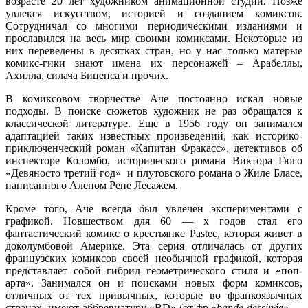
возрасте 20 лет художником анимационной студии. Позже
увлекся искусством, историей и созданием комиксов.
Сотрудничал со многими периодическими изданиями и
прославился на весь мир своими комиксами. Некоторые из
них переведены в десятках стран, но у нас только матерые
комикс-гики знают имена их персонажей – Арабеллы,
Ахилла, силача Бицепса и прочих.
В комиксовом творчестве Аче постоянно искал новые
подходы. В поиске сюжетов художник не раз обращался к
классической литературе. Еще в 1956 году он занимался
адаптацией таких известных произведений, как историко-
приключенческий роман «Капитан Фракасс», детективов об
инспекторе Коломбо, исторического романа Виктора Гюго
«Девяносто третий год» и плутовского романа о Жиле Бласе,
написанного Аленом Рене Лесажем.
Кроме того, Аче всегда был увлечен экспериментами с
графикой. Новшеством для 60 — х годов стал его
фантастический комикс
о крестьянке Pastec, которая живет в
доколумбовой Америке. Эта серия отличалась от других
французских комиксов своей необычной графикой, которая
представляет собой гибрид геометрического стиля и «поп-
арта». Занимался он и поисками новых форм комиксов,
отличных от тех привычных, которые во франкоязычных
странах имеют аббревиатуру «BD» (от фр.«
bande dessinée
» —