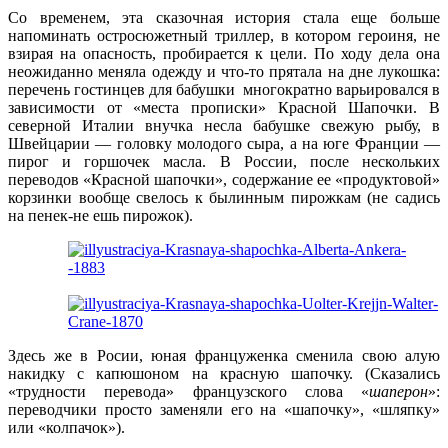
Со временем, эта сказочная история стала еще больше
напоминать остросюжетный триллер, в котором героиня, не
взирая на опасность, пробирается к цели. По ходу дела она
неожиданно меняла одежду и что-то прятала на дне лукошка:
перечень гостинцев для бабушки многократно варьировался в
зависимости от «места прописки» Красной Шапочки. В
северной Италии внучка несла бабушке свежую рыбу, в
Швейцарии — головку молодого сыра, а на юге Франции —
пирог и горшочек масла. В России, после нескольких
переводов «Красной шапочки», содержание ее «продуктовой»
корзинки вообще свелось к былинным пирожкам (не садись
на пенек-не ешь пирожок).
Здесь же в Росии, юная француженка сменила свою алую
накидку с капюшоном на красную шапочку. (Сказались
«трудности перевода» французского слова «
шаперон
»:
переводчики просто заменяли его на «шапочку», «шляпку»
или «колпачок»).