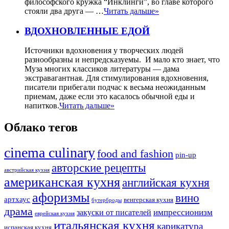
философского кружка “Инклинги”, во главе которого
стояли два друга — …
Читать дальше»
ВДОХНОВЛЕННЫЕ ЕДОЙ
Источники вдохновения у творческих людей
разнообразны и непредсказуемы. И мало кто знает, что
Муза многих классиков литературы — дама
экстравагантная. Для стимулирования вдохновения,
писатели прибегали подчас к весьма неожиданным
приемам, даже если это касалось обычной еды и
напитков.
Читать дальше»
Облако тегов
cinema culinary
food аnd fashion
pin-up
авторские рецепты
австрийская кухня
американская кухня
английская кухня
афоризмы
вино
артхаус
венгерская кухня
бутерброды
драма
импрессионизм
закуски от писателей
еврейская кухня
итальянская кухня
карикатура
испанская кухня