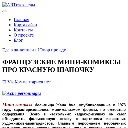
Главная
Карта сайта
Контакты
О проекте
Блог
Еда в живописи
•
Юмор про еду
ФРАНЦУЗСКИЕ МИНИ-КОМИКСЫ
ПРО КРАСНУЮ ШАПОЧКУ
El Vis
Комментариев нет
Мини-комиксы
бельгийца Жана Аче, опубликованные в 1973
году, характеризовались минимализмом формы, но емкостью
содержания. Всего в нескольких кадрах-рисунках он смог
объединить фольклорную сказку с картинами известных
художников-авангардистов. Главным персонажем необычных
комиксов автор сделал знакомую нам с детства девочку в