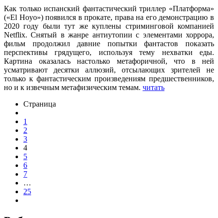
Как только испанский фантастический триллер «Платформа»
(«El Hoyo») появился в прокате, права на его демонстрацию в
2020 году были тут же куплены стриминговой компанией
Netflix. Снятый в жанре антиутопии с элементами хоррора,
фильм продолжил давние попытки фантастов показать
перспективы грядущего, используя тему нехватки еды.
Картина оказалась настолько метафоричной, что в ней
усматривают десятки аллюзий, отсылающих зрителей не
только к фантастическим произведениям предшественников,
но и к извечным метафизическим темам.
читать
Страница
1
2
3
4
5
6
7
…
25