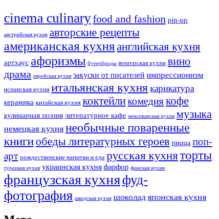
cinema culinary
food аnd fashion
pin-up
авторские рецепты
австрийская кухня
американская кухня
английская кухня
афоризмы
вино
артхаус
венгерская кухня
бутерброды
драма
импрессионизм
закуски от писателей
еврейская кухня
итальянская кухня
карикатура
испанская кухня
коктейли
кофе
комедия
керамика
китайская кухня
музыка
кулинарная поэзия
литературное кафе
мексиканская кухня
необычные поваренные
немецкая кухня
книги
обеды литературных героев
поп-
пицца
торты
русская кухня
арт
рождественские напитки и еда
украинская кухня
фарфор
турецкая кухня
финская кухня
французская кухня
фуд-
фотография
шоколад
японская кухня
шведская кухня