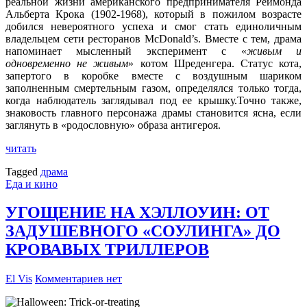
реальной жизни американского предпринимателя Реймонда
Альберта Крока (1902-1968), который в пожилом возрасте
добился невероятного успеха и смог стать единоличным
владельцем сети ресторанов McDonald’s. Вместе с тем, драма
напоминает мысленный эксперимент с «
живым и
одновременно не живым
» котом Шреденгера. Статус кота,
запертого в коробке вместе с воздушным шариком
заполненным смертельным газом, определялся только тогда,
когда наблюдатель заглядывал под ее крышку.Точно также,
знаковость главного персонажа драмы становится ясна, если
заглянуть в «родословную» образа антигероя.
читать
Tagged
драма
Еда и кино
УГОЩЕНИЕ НА ХЭЛЛОУИН: ОТ
ЗАДУШЕВНОГО «СОУЛИНГА» ДО
КРОВАВЫХ ТРИЛЛЕРОВ
El Vis
Комментариев нет