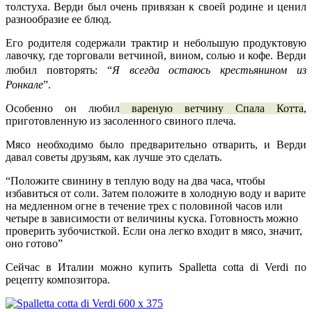
толстуха. Верди был очень привязан к своей родине и ценил
разнообразие ее блюд.
Его родителя содержали трактир и небольшую продуктовую
лавочку, где торговали ветчиной, вином, солью и кофе. Верди
Я всегда остаюсь крестьянином из
любил повторять: “
Ронкале
”.
Особенно он любил
вареную ветчину Спала Котта
,
приготовленную из засоленного свиного плеча.
Мясо необходимо было предварительно отварить, и Верди
давал советы друзьям, как лучше это сделать.
“Положите свинину в теплую воду на два часа, чтобы
избавиться от соли. Затем положите в холодную воду и варите
на медленном огне в течение трех с половиной часов или
четыре в зависимости от величины куска. Готовность можно
проверить зубочисткой. Если она легко входит в мясо, значит,
оно готово”
Сейчас в Италии можно купить
Spalletta cotta di Verdi
по
рецепту композитора.