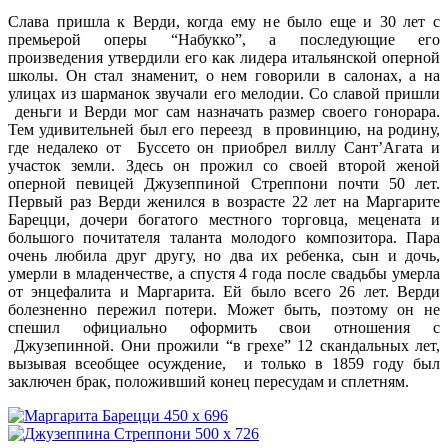
Слава пришла к Верди, когда ему не было еще и 30 лет с
премьерой
оперы “Набукко”
, а последующие его
произведения утвердили его как лидера итальянской оперной
школы. Он стал знаменит, о нем говорили в салонах, а на
улицах из шарманок звучали его мелодии. Со славой пришли
деньги и Верди мог сам назначать размер своего гонорара.
Тем удивительней был его переезд в провинцию, на родину,
где недалеко от Буссето он приобрел виллу Сант’Агата и
участок земли. Здесь он прожил со своей второй женой
оперной певицей Джузеппиной Стреппони почти 50 лет.
Первый раз Верди женился в возрасте 22 лет на Маргарите
Барецци, дочери богатого местного торговца, мецената и
большого почитателя таланта молодого композитора. Пара
очень любила друг другу, но два их ребенка, сын и дочь,
умерли в младенчестве, а спустя 4 года после свадьбы умерла
от энцефалита и Маргарита. Ей было всего 26 лет. Верди
болезненно пережил потери. Может быть, поэтому он не
спешил официально оформить свои отношения с
Джузепинной. Они прожили “в грехе” 12 скандальных лет,
вызывая всеобщее осуждение, и только в 1859 году был
заключен брак, положивший конец пересудам и сплетням.