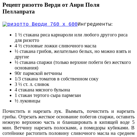
Рецепт ризотто Верди от Анри Поля
Пеллапрата
:
Ингредиенты
1 ½ стакана риса карнароли или любого другого риса
для ризотто
4 ½ столовые ложки сливочного масла
½ стакана грибов, желательно белых, но можно взять и
другие
½ стакана спаржи (только верхние побеги без жесткого
основания)
90г пармской ветчины
1/3 стакана томатов в собственном соку
3 ½ ст. л. сливок
4 стакана мясного бульона
1 стакан тертого сыра пармезан
½ луковицы
Почистить и нарезать лук. Вымыть, почистить и нарезать
грибы. Отрезать жесткое основание побегов спаржи, оставить
нежную верхнюю часть и бланшировать в кипящей воде 5
мин. Ветчину нарезать полосками, а помидоры кубиками. В
сотейнике растопить половину сливочного масла на среднем