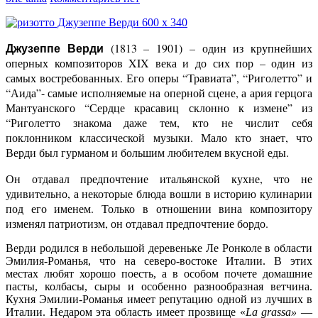
(1813 – 1901) – один из крупнейших
Джузеппе Верди
оперных композиторов XIX века
и до сих пор – один из
самых востребованных. Его оперы “Травиата”, “Риголетто” и
“Аида”- самые исполняемые на оперной сцене, а ария герцога
Мантуанского “Сердце красавиц склонно к измене” из
“Риголетто знакома даже тем, кто не числит себя
поклонником классической музыки. Мало кто знает, что
Верди был гурманом и большим любителем вкусной еды.
О
н отдавал предпочтение итальянской кухне, что не
удивительно, а некоторые блюда вошли в историю кулинарии
под его именем. Только в отношении вина композитору
изменял патриотизм, он отдавал предпочтение бордо.
Верди родился в небольшой деревеньке Ле Ронколе в области
Эмилия-Романья, что на северо-востоке Италии. В этих
местах любят хорошо поесть, а в особом почете домашние
пасты, колбасы, сыры и особенно разнообразная ветчина.
Кухня Эмилии-Романья имеет репутацию одной из лучших в
Италии. Недаром эта область имеет прозвище «
La grassa»
—