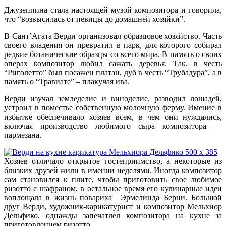
Джузеппина стала настоящей музой композитора и говорила,
что “возвысилась от певицы до домашней хозяйки”.
В Сант’Агата Верди организовал образцовое хозяйство. Часть
своего владения он превратил в парк, для которого собирал
редкие ботанические образцы со всего мира. В память о своих
операх композитор любил сажать деревья. Так, в честь
“Риголетто” был посажен платан, дуб в честь “Трубадура”, а в
память о “Травиате” – плакучая ива.
Верди изучал земледелие и виноделие, разводил лошадей,
устроил в поместье собственную молочную ферму. Имение в
избытке обеспечивало хозяев всем, в чем они нуждались,
включая производство любимого сыра композитора —
пармезана.
Хозяев отличало открытое гостеприимство, а некоторые из
близких друзей жили в имении неделями. Иногда композитор
сам становился к плите, чтобы приготовить свое любимое
ризотто с шафраном, в остальное время его кулинарные идеи
воплощала в жизнь повариха Эрмелинда Берни. Большой
друг Верди, художник-карикатурист и композитор Мельхиор
Дельфико, однажды запечатлел композитора на кухне за
приготовлением ризотто.