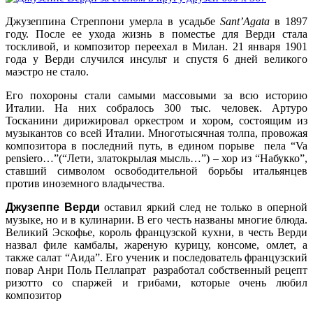
Джузеппина Стреппони умерла в усадьбе
Sant’Agata
в 1897
году. После ее ухода жизнь в поместье для Верди стала
тоскливой, и композитор переехал в Милан. 21 января 1901
года у Верди случился инсульт и спустя 6 дней великого
маэстро не стало.
Его похороны стали самыми массовыми за всю историю
Италии. На них собралось 300 тыс. человек. Артуро
Тосканини дирижировал оркестром и хором, состоящим из
музыкантов со всей Италии. Многотысячная толпа, провожая
композитора в последний путь, в едином порыве пела “Va
pensiero…”(“
Лети, златокрылая мысль…
”) – хор из “Набукко”,
ставший символом освободительной борьбы итальянцев
против иноземного владычества.
Джузеппе Верди
оставил яркий след не только в оперной
музыке, но и в кулинарии.
В его честь названы многие блюда.
Великий Эскофье, король французской кухни, в честь Верди
назвал филе камбалы, жареную курицу, консоме, омлет, а
также салат “Аида”. Его ученик и последователь французский
повар Анри Поль Пеллапрат разработал собственный рецепт
ризотто со спаржей и грибами, которые очень любил
композитор