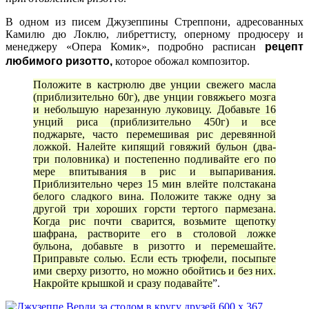
В одном из писем Джузеппины Стреппони, адресованных
Камилю дю Локлю, либреттисту, оперному продюсеру и
менеджеру «Опера Комик», подробно расписан
рецепт
которое обожал
композитор
любимого ризотто,
.
Положите в кастрюлю две унции свежего масла
(приблизительно 60г), две унции говяжьего мозга
и небольшую нарезанную луковицу. Добавьте 16
унций риса (приблизительно 450г) и все
поджарьте, часто перемешивая рис деревянной
ложкой. Налейте кипящий говяжий бульон (два-
три половника) и постепенно подливайте его по
мере впитывания в рис и выпаривания.
Приблизительно через 15 мин влейте полстакана
белого сладкого вина. Положите также одну за
другой три хороших горсти тертого пармезана.
Когда рис почти сварится, возьмите щепотку
шафрана, растворите его в столовой ложке
бульона, добавьте в ризотто и перемешайте.
Приправьте солью. Если есть трюфели, посыпьте
ими сверху ризотто, но можно обойтись и без них.
Накройте крышкой и сразу подавайте
”.