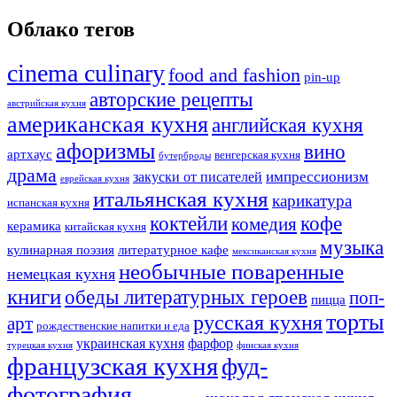
Облако тегов
cinema culinary
food аnd fashion
pin-up
авторские рецепты
австрийская кухня
американская кухня
английская кухня
афоризмы
вино
артхаус
венгерская кухня
бутерброды
драма
импрессионизм
закуски от писателей
еврейская кухня
итальянская кухня
карикатура
испанская кухня
коктейли
кофе
комедия
керамика
китайская кухня
музыка
кулинарная поэзия
литературное кафе
мексиканская кухня
необычные поваренные
немецкая кухня
книги
обеды литературных героев
поп-
пицца
торты
русская кухня
арт
рождественские напитки и еда
украинская кухня
фарфор
турецкая кухня
финская кухня
французская кухня
фуд-
фотография