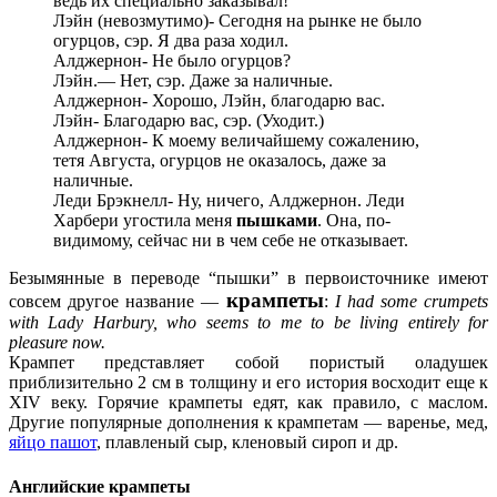
ведь их специально заказывал!
Лэйн (невозмутимо)- Сегодня на рынке не было
огурцов, сэр. Я два раза ходил.
Алджернон- Не было огурцов?
Лэйн.— Нет, сэр. Даже за наличные.
Алджернон- Хорошо, Лэйн, благодарю вас.
Лэйн- Благодарю вас, сэр. (Уходит.)
Алджернон- К моему величайшему сожалению,
тетя Августа, огурцов не оказалось, даже за
наличные.
Леди Брэкнелл- Ну, ничего, Алджернон. Леди
Харбери угостила меня
пышками
. Она, по-
видимому, сейчас ни в чем себе не отказывает.
Безымянные в переводе “пышки” в первоисточнике имеют
крампеты
совсем другое название —
:
I had some
crumpets
with Lady Harbury, who seems to me to be living entirely for
pleasure now.
Крампет представляет собой пористый оладушек
приблизительно 2 см в толщину и его история восходит еще к
XIV веку. Горячие крампеты едят, как правило, с маслом.
Другие популярные дополнения к крампетам — варенье, мед,
яйцо пашот
, плавленый сыр, кленовый сироп и др.
Английские крампеты