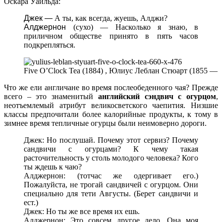
Оскара Уайльда:
Джек —
А ты, как всегда, жуешь, Алджи?
Алджернон
(сухо) — Насколько я знаю, в
приличном обществе принято в пять часов
подкрепляться.
Five O’Clock Tea (1884) , Юлиус Леблан Стюарт (1855 — 
Что же ели англичане во время послеобеденного чая? Прежде
всего – это знаменитый
английский сэндвич с огурцом
,
неотъемлемый атрибут великосветского чаепития. Низшие
классы предпочитали более калорийные продукты, к тому в
зимнее время тепличные огурцы были неимоверно дороги.
Джек: Но послушай. Почему этот сервиз? Почему
сандвичи с огурцами? К чему такая
расточительность у столь молодого человека? Кого
ты ждешь к чаю?
Алджернон: (тотчас же одергивает его.)
Пожалуйста, не трогай сандвичей с огурцом. Они
специально для тети Августы. (Берет сандвичи и
ест.)
Джек: Но ты же все время их ешь.
Алджернон: Это совсем другое дело. Она моя