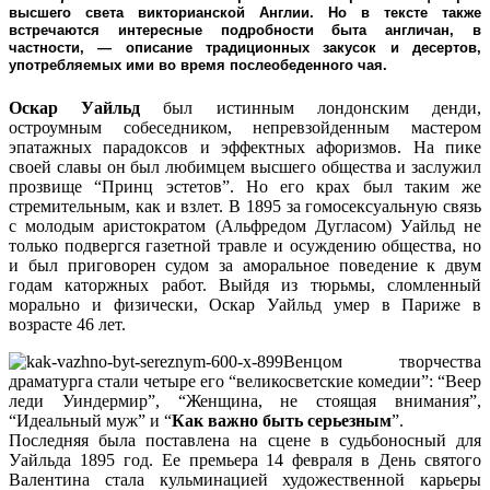
высшего света викторианской Англии. Но в тексте также
встречаются интересные подробности быта англичан, в
частности, — описание традиционных закусок и десертов,
употребляемых ими во время послеобеденного чая.
Оскар Уайльд
был истинным лондонским денди,
остроумным собеседником, непревзойденным мастером
эпатажных парадоксов и эффектных афоризмов. На пике
своей славы он был любимцем высшего общества и заслужил
прозвище “Принц эстетов”. Но его крах был таким же
стремительным, как и взлет. В 1895 за гомосексуальную связь
с молодым аристократом (Альфредом Дугласом) Уайльд не
только подвергся газетной травле и осуждению общества, но
и был приговорен судом за аморальное поведение к двум
годам каторжных работ. Выйдя из тюрьмы, сломленный
морально и физически, Оскар Уайльд умер в Париже в
возрасте 46 лет.
Венцом творчества
драматурга стали четыре его “великосветские комедии”: “Веер
леди Уиндермир”, “Женщина, не стоящая внимания”,
“Идеальный муж” и “
Как важно быть серьезным
”.
Последняя была поставлена на сцене в судьбоносный для
Уайльда 1895 год. Ее премьера 14 февраля в День святого
Валентина стала кульминацией художественной карьеры