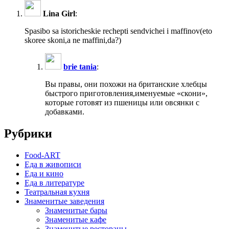
Lina Girl
:
Spasibo sa istoricheskie rechepti sendvichei i maffinov(eto
skoree skoni,a ne maffini,da?)
brie tania
:
Вы правы, они похожи на британские хлебцы
быстрого приготовления,именуемые «скони»,
которые готовят из пшеницы или овсянки с
добавками.
Рубрики
Food-ART
Еда в живописи
Еда и кино
Еда в литературе
Театральная кухня
Знаменитые заведения
Знаменитые бары
Знаменитые кафе
Знаменитые рестораны