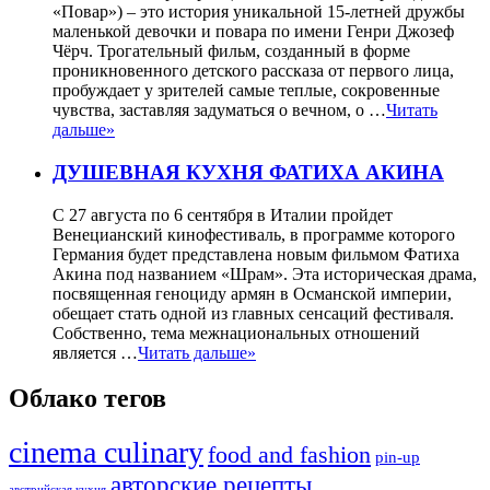
«Повар») – это история уникальной 15-летней дружбы
маленькой девочки и повара по имени Генри Джозеф
Чёрч. Трогательный фильм, созданный в форме
проникновенного детского рассказа от первого лица,
пробуждает у зрителей самые теплые, сокровенные
чувства, заставляя задуматься о вечном, о …
Читать
дальше»
ДУШЕВНАЯ КУХНЯ ФАТИХА АКИНА
С 27 августа по 6 сентября в Италии пройдет
Венецианский кинофестиваль, в программе которого
Германия будет представлена новым фильмом Фатиха
Акина под названием «Шрам». Эта историческая драма,
посвященная геноциду армян в Османской империи,
обещает стать одной из главных сенсаций фестиваля.
Собственно, тема межнациональных отношений
является …
Читать дальше»
Облако тегов
cinema culinary
food аnd fashion
pin-up
авторские рецепты
австрийская кухня