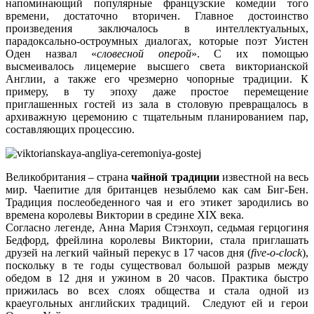
напоминающий популярные французские комедии того
времени, достаточно вторичен. Главное достоинство
произведения заключалось в интеллектуальных,
парадоксально-остроумных диалогах, которые поэт Уистен
Оден назвал «
словесной оперой
». С их помощью
высмеивалось лицемерие высшего света викторианской
Англии, а также его чрезмерно чопорные традиции. К
примеру, в ту эпоху даже простое перемещение
приглашенных гостей из зала в столовую превращалось в
архиважную церемонию с тщательным планированием пар,
составляющих процессию.
Великобритания – страна
чайной традиции
известной на весь
мир. Чаепитие для британцев незыблемо как сам Биг-Бен.
Традиция послеобеденного чая и его этикет зародились во
времена королевы Виктории в средине XIX века.
Согласно легенде, Анна Мария Стэнхоуп, седьмая герцогиня
Бедфорд, фрейлина королевы Виктории, стала приглашать
друзей на легкий чайный перекус в 17 часов дня (
five-o-clock
),
поскольку в те годы существовал большой разрыв между
обедом в 12 дня и ужином в 20 часов. Практика быстро
прижилась во всех слоях общества и стала одной из
краеугольных английских традиций. Следуют ей и герои