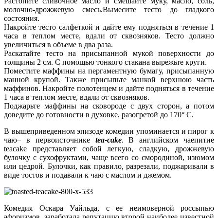
Растопите сливочное масло и смешайте муку, масло, соль,
молочно-дрожжевую смесь.Вымесите тесто до гладкого
состояния.
Накройте тесто салфеткой и дайте ему подняться в течение 1
часа в теплом месте, вдали от сквозняков. Тесто должно
увеличиться в объеме в два раза.
Раскатайте тесто на присыпанной мукой поверхности до
толщины 2 см. С помощью тонкого стакана вырежьте круги.
Поместите маффины на пергаментную бумагу, присыпанную
манной крупой. Также присыпьте манкой верхнюю часть
маффинов. Накройте полотенцем и дайте подняться в течение
1 часа в теплом месте, вдали от сквозняков.
Поджарьте маффины на сковороде с двух сторон, а потом
доведите до готовности в духовке, разогретой до 170° С.
В вышеприведенном эпизоде комедии упоминается и пирог к
чаю– в первоисточнике
tea-cake
. В английском чаепитие
teacake представляет собой легкую, сладкую, дрожжевую
булочку с сухофруктами, чаще всего со смородиной, изюмом
или цедрой. Булочки, как правило, разрезали, поджаривали в
виде тостов и подавали к чаю с маслом и джемом.
Комедия Оскара Уайльда, с ее неимоверной россыпью
афоризмов, заработала репутацию второй наиболее известной