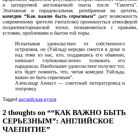
и цитируемой англоязычной пьесы после “Гамлета”.
Эпатажная и парадоксальная, разобранная на цитаты,
комедия “Как важно быть серьезным”
дает возможность
современному зрителю (читателю) проникнуться атмосферой
поздневикторианской эпохи, познакомиться с нравами,
устоями, проблемами и бытом той поры.
Испытывая удовольствие от собственного
остроумия, он (Уайльд) нередко смеется в душе и
над теми из нас, кто, поддавшись его обаянию,
начинает глубокомысленно толковать его
парадоксы. Наибольшее удовольствие получит тот,
кто будет помнить, что, читая комедии Уайльда,
важно не быть серьезным”.
Александр Аникст — советский литературовед и
театровед
Tagged
английская кухня
2 thoughts on “
“КАК ВАЖНО БЫТЬ
СЕРЬЕЗНЫМ”: АНГЛИЙСКОЕ
ЧАЕПИТИЕ
”