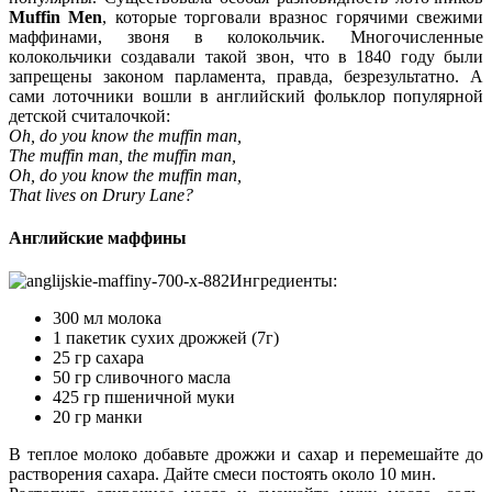
Muffin Men
, которые торговали вразнос горячими свежими
маффинами, звоня в колокольчик. Многочисленные
колокольчики создавали такой звон, что в 1840 году были
запрещены законом парламента, правда, безрезультатно. А
сами лоточники вошли в английский фольклор популярной
детской считалочкой:
Oh, do you know the muffin man,
The muffin man, the muffin man,
Oh, do you know the muffin man,
That lives on Drury Lane?
Английские маффины
Ингредиенты
:
300 мл молока
1 пакетик сухих дрожжей (7г)
25 гр сахара
50 гр сливочного масла
425 гр пшеничной муки
20 гр манки
В теплое молоко добавьте дрожжи и сахар и перемешайте до
растворения сахара. Дайте смеси постоять около 10 мин.