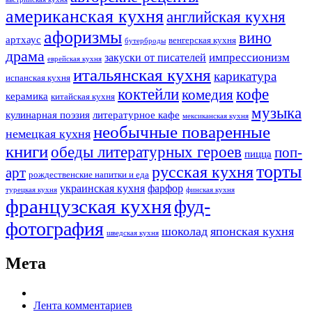
американская кухня
английская кухня
афоризмы
вино
артхаус
венгерская кухня
бутерброды
драма
импрессионизм
закуски от писателей
еврейская кухня
итальянская кухня
карикатура
испанская кухня
коктейли
кофе
комедия
керамика
китайская кухня
музыка
кулинарная поэзия
литературное кафе
мексиканская кухня
необычные поваренные
немецкая кухня
книги
обеды литературных героев
поп-
пицца
торты
русская кухня
арт
рождественские напитки и еда
украинская кухня
фарфор
турецкая кухня
финская кухня
французская кухня
фуд-
фотография
шоколад
японская кухня
шведская кухня
Мета
Лента комментариев