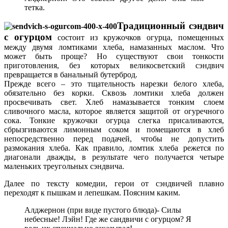
тетка.
Традиционный сэндвич
с огурцом
состоит из кружочков огурца, помещенных
между двумя ломтиками хлеба, намазанных маслом. Что
может быть проще? Но существуют свои тонкости
приготовления, без которых великосветский сэндвич
превращается в банальный бутерброд.
Прежде всего – это тщательность нарезки белого хлеба,
обязательно без корки. Сквозь ломтики хлеба должен
просвечивать свет. Хлеб намазывается тонким слоем
сливочного масла, которое является защитой от огуречного
сока. Тонкие кружочки огурца слегка присаливаются,
сбрызгиваются лимонным соком и помещаются в хлеб
непосредственно перед подачей, чтобы не допустить
размокания хлеба. Как правило, ломтик хлеба режется по
диагонали дважды, в результате чего получается четыре
маленьких треугольных сэндвича.
Далее по тексту комедии, герои от сэндвичей плавно
переходят к пышкам и лепешкам. Поясним каким.
Алджернон (при виде пустого блюда)- Силы
небесные! Лэйн! Где же сандвичи с огурцом? Я