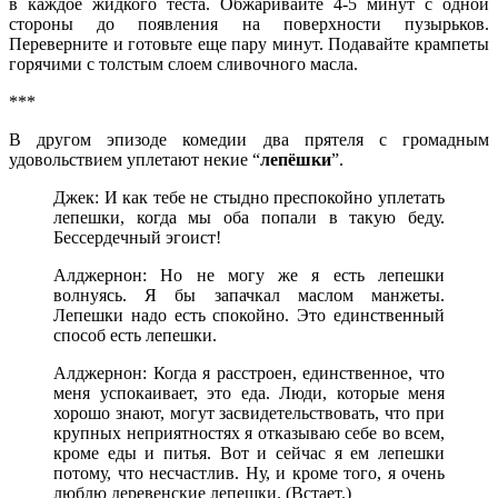
в каждое жидкого теста. Обжаривайте 4-5 минут с одной
стороны до появления на поверхности пузырьков.
Переверните и готовьте еще пару минут. Подавайте крампеты
горячими с толстым слоем сливочного масла.
***
В другом эпизоде комедии два прятеля с громадным
удовольствием уплетают некие “
лепёшки
”.
Джек: И как тебе не стыдно преспокойно уплетать
лепешки, когда мы оба попали в такую беду.
Бессердечный эгоист!
Алджернон: Но не могу же я есть лепешки
волнуясь. Я бы запачкал маслом манжеты.
Лепешки надо есть спокойно. Это единственный
способ есть лепешки.
Алджернон: Когда я расстроен, единственное, что
меня успокаивает, это еда. Люди, которые меня
хорошо знают, могут засвидетельствовать, что при
крупных неприятностях я отказываю себе во всем,
кроме еды и питья. Вот и сейчас я ем лепешки
потому, что несчастлив. Ну, и кроме того, я очень
люблю деревенские лепешки. (Встает.)