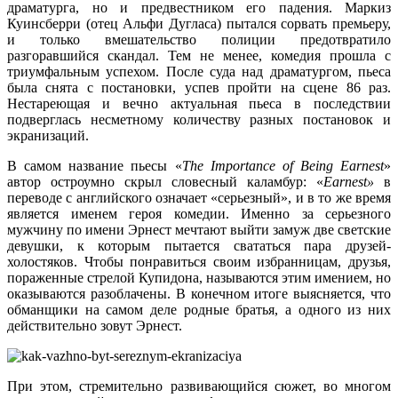
драматурга, но и предвестником его падения. Маркиз
Куинсберри (отец Альфи Дугласа) пытался сорвать премьеру,
и только вмешательство полиции предотвратило
разгоравшийся скандал. Тем не менее, комедия прошла с
триумфальным успехом. После суда над драматургом, пьеса
была снята с постановки, успев пройти на сцене 86 раз.
Нестареющая и вечно актуальная пьеса в последствии
подверглась несметному количеству разных постановок и
экранизаций.
В самом название пьесы «
The Importance of Being Earnest
»
автор остроумно скрыл словесный каламбур: «
Earnest»
в
переводе с английского означает «серьезный», и в то же время
является именем героя комедии. Именно за серьезного
мужчину по имени Эрнест мечтают выйти замуж две светские
девушки, к которым пытается свататься пара друзей-
холостяков. Чтобы понравиться своим избранницам, друзья,
пораженные стрелой Купидона, называются этим имением, но
оказываются разоблачены. В конечном итоге выясняется, что
обманщики на самом деле родные братья, а одного из них
действительно зовут Эрнест.
При этом, стремительно развивающийся сюжет, во многом