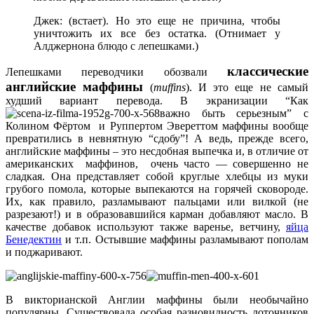
Джек: (встает). Но это еще не причина, чтобы
уничтожить их все без остатка. (Отнимает у
Алджернона блюдо с лепешками.)
классические
Лепешками переводчики обозвали
английские маффины
(
muffins
). И это еще не самый
худший вариант перевода. В экранизации “Как
важно быть серьезным” с
Колином Фёртом и Руппертом Эвереттом маффины вообще
превратились в невнятную “сдобу”! А ведь, прежде всего,
английские маффины – это несдобная выпечка и, в отличие от
американских маффинов, очень часто — совершенно не
сладкая. Она представляет собой круглые хлебцы из муки
грубого помола, которые выпекаются на горячей сковороде.
Их, как правило, разламывают пальцами или вилкой (не
разрезают!) и в образовавшийся карман добавляют масло. В
качестве добавок используют также варенье, ветчину,
яйца
Бенедектин
и т.п. Остывшие маффины разламывают пополам
и поджаривают.
В викторианской Англии маффины были необычайно
популярны. Существовала особая разновидность лоточников