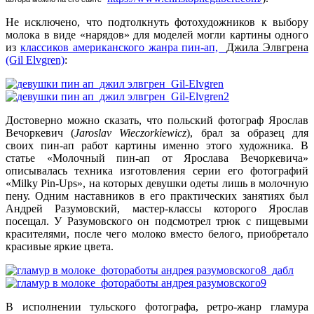
Не исключено, что подтолкнуть фотохудожников к выбору
молока в виде «нарядов» для моделей могли картины одного
из
классиков американского жанра пин-ап,
Джила Элвгрена
(Gil Elvgren)
:
Достоверно можно сказать, что польский фотограф Ярослав
Вечоркевич (
Jaroslav Wieczorkiewicz
), брал за образец для
своих пин-ап работ картины именно этого художника. В
статье
«Молочный пин-ап от Ярослава Вечоркевича»
описывалась техника изготовления серии его фотографий
«
Milky Pin-Ups
», на которых девушки одеты лишь в молочную
пену. Одним наставников в его практических занятиях был
Андрей Разумовский, мастер-классы которого Ярослав
посещал. У Разумовского он подсмотрел трюк с пищевыми
красителями, после чего молоко вместо белого, приобретало
красивые яркие цвета.
В исполнении тульского фотографа, ретро-жанр гламура