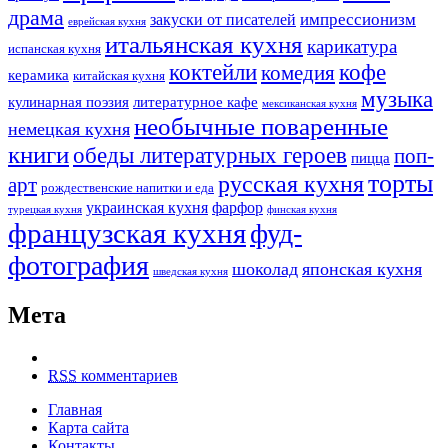
драма
импрессионизм
закуски от писателей
еврейская кухня
итальянская кухня
карикатура
испанская кухня
коктейли
кофе
комедия
керамика
китайская кухня
музыка
кулинарная поэзия
литературное кафе
мексиканская кухня
необычные поваренные
немецкая кухня
книги
обеды литературных героев
поп-
пицца
торты
русская кухня
арт
рождественские напитки и еда
украинская кухня
фарфор
турецкая кухня
финская кухня
французская кухня
фуд-
фотография
шоколад
японская кухня
шведская кухня
Мета
RSS
комментариев
Главная
Карта сайта
Контакты