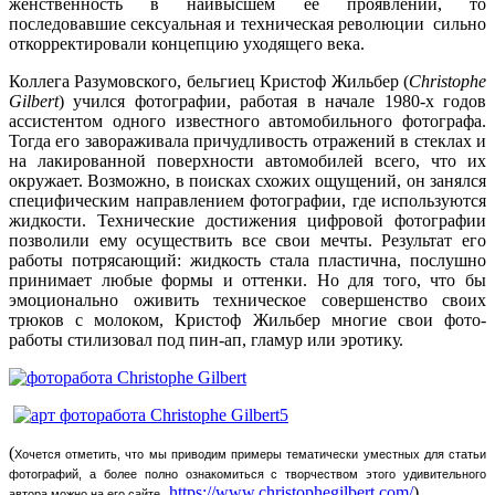
женственность в наивысшем ее проявлении, то
последовавшие сексуальная и техническая революции сильно
откорректировали концепцию уходящего века.
Коллега Разумовского, бельгиец Кристоф Жильбер (
Christophe
Gilbert
) учился фотографии, работая в начале 1980-х годов
ассистентом одного известного автомобильного фотографа.
Тогда его завораживала причудливость отражений в стеклах и
на лакированной поверхности автомобилей всего, что их
окружает. Возможно, в поисках схожих ощущений, он занялся
специфическим направлением фотографии, где используются
жидкости. Технические достижения цифровой фотографии
позволили ему осуществить все свои мечты. Результат его
работы потрясающий: жидкость стала пластична, послушно
принимает любые формы и оттенки. Но для того, что бы
эмоционально оживить техническое совершенство своих
трюков с молоком, Кристоф Жильбер многие свои фото-
работы стилизовал под пин-ап, гламур или эротику.
(
Хочется отметить, что мы приводим примеры тематически уместных для статьи
фотографий, а более полно ознакомиться с творчеством этого удивительного
https://www.christophegilbert.com/
).
автора можно на его сайте