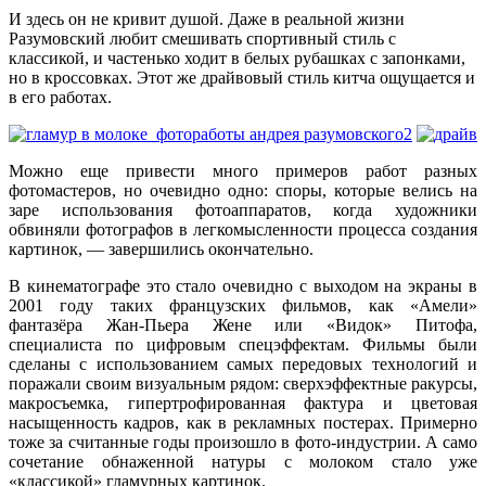
И здесь он не кривит душой. Даже в реальной жизни
Разумовский любит смешивать спортивный стиль с
классикой, и частенько ходит в белых рубашках с запонками,
но в кроссовках. Этот же драйвовый стиль китча ощущается и
в его работах.
Можно еще привести много примеров работ разных
фотомастеров, но очевидно одно: споры, которые велись на
заре использования фотоаппаратов, когда художники
обвиняли фотографов в легкомысленности процесса создания
картинок, — завершились окончательно.
В кинематографе это стало очевидно с выходом на экраны в
2001 году таких французских фильмов, как «Амели»
фантазёра Жан-Пьера Жене или «Видок» Питофа,
специалиста по цифровым спецэффектам. Фильмы были
сделаны с использованием самых передовых технологий и
поражали своим визуальным рядом: сверхэффектные ракурсы,
макросъемка, гипертрофированная фактура и цветовая
насыщенность кадров, как в рекламных постерах. Примерно
тоже за считанные годы произошло в фото-индустрии. А само
сочетание обнаженной натуры с молоком стало уже
«классикой» гламурных картинок.