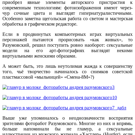
приобрел явные элементы авторского пристрастия к
современным технологиям: фотоизображения имеют через-
чур сочные цвета и выглядят гипернатуралистичными.
Особенно заметна щегольская работа со светом и мастерская
обработка в графическом редакторе.
Если в продвинутых компьютерных играх виртуальных
персонажей пытаются прорисовать «как живых», то
Разумовский, решил поступить ровно наоборот: сексуальные
модели на его арт-фотографиях выглядят некими
виртуальными женскими образами.
А может быть, это лишь неутолимая жажда к совершенству
того, чьё творчество начиналось со снимков советской
пластмассовой «мыльницей» «Смена-8М»?)
Выше уже упоминалось о неоднозначности восприятия
зрителями фоторабот Разумовского. Многие из них и впрямь,
больше напоминали бы не гламур, а сексуальные
иллюстрации из мужского журнала «Хастлер» (
Hustler
), если