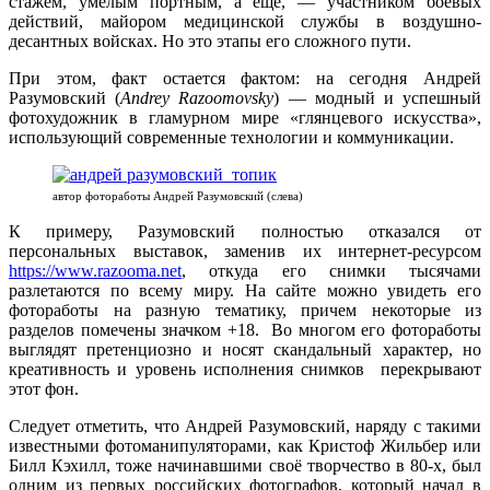
стажем, умелым портным, а еще, — участником боевых
действий, майором медицинской службы в воздушно-
десантных войсках. Но это этапы его сложного пути.
При этом, факт остается фактом: на сегодня Андрей
Разумовский (
Andrey Razoomovsky
) — модный и успешный
фотохудожник в гламурном мире «глянцевого искусства»,
использующий современные технологии и коммуникации.
автор фотоработы Андрей Разумовский (слева)
К примеру, Разумовский полностью отказался от
персональных выставок, заменив их интернет-ресурсом
https://www.razooma.net
, откуда его снимки тысячами
разлетаются по всему миру. На сайте можно увидеть его
фотоработы на разную тематику, причем некоторые из
разделов помечены значком +18. Во многом его фотоработы
выглядят претенциозно и носят скандальный характер, но
креативность и уровень исполнения снимков перекрывают
этот фон.
Следует отметить, что Андрей Разумовский, наряду с такими
известными фотоманипуляторами, как
Кристоф Жильбер
или
Билл Кэхилл
, тоже начинавшими своё творчество в 80-х, был
одним из первых российских фотографов, который начал в