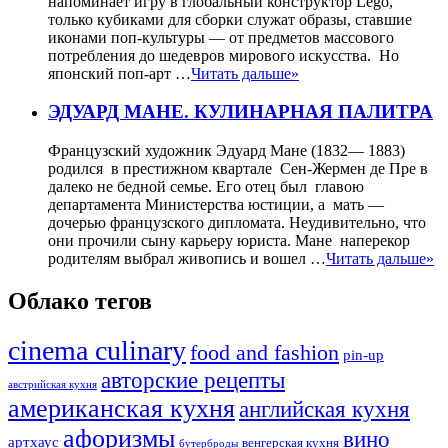
напоминает игру в глобальный конструктор Lego,
только кубиками для сборки служат образы, ставшие
иконами поп-культуры — от предметов массового
потребления до шедевров мирового искусства. Но
японский поп-арт …
Читать дальше»
ЭДУАРД МАНЕ. КУЛИНАРНАЯ ПАЛИТРА
Французский художник Эдуард Мане (1832— 1883)
родился в престижном квартале Сен-Жермен де Пре в
далеко не бедной семье. Его отец был главою
департамента Министерства юстиции, а мать —
дочерью французского дипломата. Неудивительно, что
они прочили сыну карьеру юриста. Мане наперекор
родителям выбрал живопись и вошел …
Читать дальше»
Облако тегов
cinema culinary
food аnd fashion
pin-up
авторские рецепты
австрийская кухня
американская кухня
английская кухня
афоризмы
вино
артхаус
венгерская кухня
бутерброды