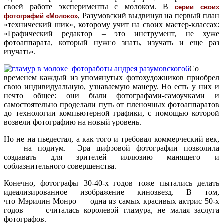
своей работе эксперименты с молоком. В
серии своих
, Разумовский выдвинул на первый план
фотографий «Молоко»
«
технический шик
», которому учит на своих мастер-классах:
«Графический редактор – это инструмент, не хуже
фотоаппарата, который нужно знать, изучать и еще раз
изучать».
Со
временем каждый из упомянутых фотохудожников приобрел
свою индивидуальную, узнаваемую манеру. Но есть у них и
нечто общее: они были фотографами-самоучками и
самостоятельно проделали путь от пленочных фотоаппаратов
до технологии компьютерной графики, с помощью которой
возвели фотографию на новый уровень.
Но не на пьедестал, а как того и требовал коммерческий век,
— на подиум. Эра цифровой фотографии позволила
создавать для зрителей иллюзию манящего и
соблазнительного совершенства.
Конечно, фотографы 30-40-х годов тоже пытались делать
идеализированное изображение кинозвезд. В том,
что Мэрилин Монро — одна из самых красивых актрис 50-х
годов — считалась королевой гламура, не малая заслуга
фотографов.