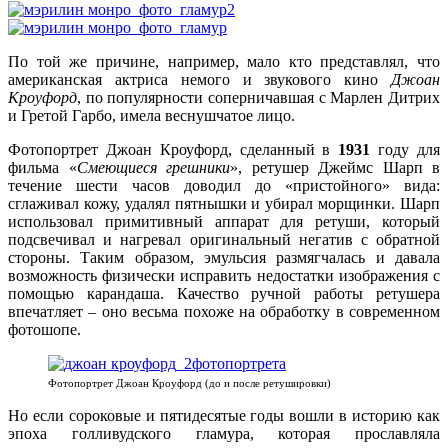
По той же причине, например, мало кто представлял, что
американская актриса немого и звукового кино
Джоан
Кроуфорд
, по популярности соперничавшая с Марлен Дитрих
и Гретой Гарбо, имела веснушчатое лицо.
Фотопортрет Джоан Кроуфорд, сделанный в
1931
году для
фильма «
Смеющиеся грешники
», ретушер Джеймс Шарп в
течение шести часов доводил до «пристойного» вида:
сглаживал кожу, удалял пятнышки и убирал морщинки. Шарп
использовал примитивный аппарат для ретуши, который
подсвечивал и нагревал оригинальный негатив с обратной
стороны. Таким образом, эмульсия размягчалась и давала
возможность физически исправить недостатки изображения с
помощью карандаша. Качество ручной работы ретушера
впечатляет – оно весьма похоже на обработку в современном
фотошопе.
Фотопортрет Джоан Кроуфорд (до и после ретушировки)
Но если сороковые и пятидесятые годы вошли в историю как
эпоха голливудского гламура, которая прославляла