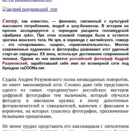
Гламур
, как известно, — феномен, связанный с культурой
массового потребления, модой и шоу-бизнесом. В истории он
прочно ассоциируется с периодом расцвета голливудской
«фабрики грёз». При этом основой гламура была и остается
эротика женского тела. Не зря, в переводе с английского, гламур
– это «очарование», «шарм», «привлекательность». Многие
современные художники и фотографы развивают этот удачный
старт-ап середины XX века, используя достижения современной
техники. Одним из них является
российский фотограф Андрей
Разумовский
, заработавший себе имя во всемирной сети под
брендом
raZOOMa.net
.
Судьба Андрея Розумовского полна неожиданных поворотов,
но имеет закономерный итог. Сложно даже себе представить
одного из самых «продвинутых» российских мастеров
цифровой фотографии тем мальчиком, который обучался
фотоделу в школьном кружке, в эпоху допотопных
фотоувеличителей и глянцевателей, ванночек с фиксажем и
веревочек, на которых сушились фотографии, прихваченные
бельевыми прищепками.
Не менее трудно представить его кавээнщиком с пятилетним