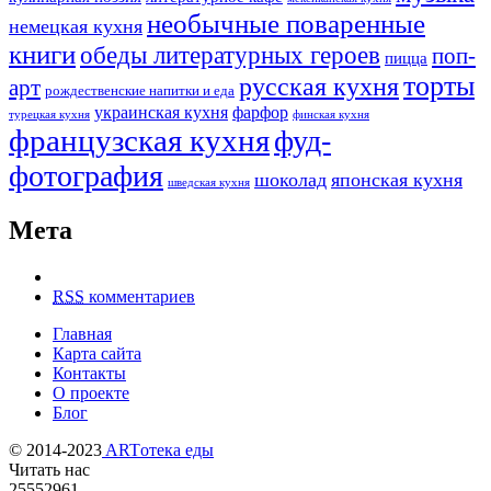
необычные поваренные
немецкая кухня
книги
обеды литературных героев
поп-
пицца
торты
русская кухня
арт
рождественские напитки и еда
украинская кухня
фарфор
турецкая кухня
финская кухня
французская кухня
фуд-
фотография
шоколад
японская кухня
шведская кухня
Мета
RSS
комментариев
Главная
Карта сайта
Контакты
О проекте
Блог
© 2014-2023
ARTотека еды
Читать нас
25552961