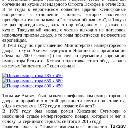
обучение на кухне легендарного
Огюста Эскофье
в отеле Ritz.
В те годы в европейском обществе царили ксенофобные
настроения в отношении японцев, которых частенько
пренебрежительно называли “желтыми обезьянами”, и Токузо
не раз пригодилось давать отпор обидчикам в драках на
кухне. Тщедушный японец с честью выходил из потасовок
используя приемы дзюдо, в те годы практически неизвестные
европейцам.
В 1913 году по приглашению Министерства императорского
двора, Токузо Акияма вернулся в Японию для организации
обеда на 2000 человек(!) по случаю церемонии коронации
императора Ёсихито. Кстати, подготовка этого обеда – одна
из самых “аппетитных” сцен сериала.
Тогда же Акияма был назначен шеф-поваром императорского
двора и проработал в этой должности почти пол столетия,
уйдя в отставку в 1972 году в возрасте 84 лет(!).
В 1979 году был издан роман Хисахиде Сугимори о
необычной судьбе императорского повара, который и лег в
основу 12-серийного сериала, снятого в 2015 году.
Главную роль в “Поваре императора” исполнил
Такэру