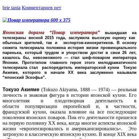
brie tania
Комментариев нет
Японская дорама “Повар императора”
вышедшая на
телеэкраны весной 2015 года, заслужила высокую оценку как
обычных зрителей, так и экспертов-кинокритиков. В основу
сюжета телесериала положена история жизни провинциального
паренька, который трудом и упорством достиг в свои 26 лет,
казалось бы, невозможного — стал шеф-поваром императора
Японии. Прототипом главного героя этого мелодраматичного
телесериала стал распорядитель императорской кухни Токузо
Акияме, которого в начале ХХ века заслуженно называли
“японский Эскофье”.
Токузо Акияме
(Tokuzo Akiyama, 1888 — 1974) — реальная
личность и знаковая фигура в истории японской кухни. Его
многолетняя и плодотворная деятельность в
области популяризации европейской и, в частности,
французской кухни, оказала влияние на все последующие
поколения японских поваров. Пик его деятельности пришелся
на первую половину XX века, когда многие аспекты японской
жизни «европеизировались и американизировались». Это
затронуло и классическую японскую кухню. В конце XIX века