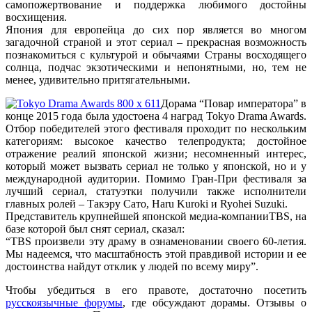
самопожертвование и поддержка любимого достойны
восхищения.
Япония для европейца до сих пор является во многом
загадочной страной и этот сериал – прекрасная возможность
познакомиться с культурой и обычаями Страны восходящего
солнца, подчас экзотическими и непонятными, но, тем не
менее, удивительно притягательными.
Дорама “Повар императора” в
конце 2015 года была удостоена 4 наград Tokyo Drama Awards.
Отбор победителей этого фестиваля проходит по нескольким
категориям: высокое качество телепродукта; достойное
отражение реалий японской жизни; несомненный интерес,
который может вызвать сериал не только у японской, но и у
международной аудитории. Помимо Гран-При фестиваля за
лучший сериал, статуэтки получили также исполнители
главных ролей – Такэру Сато, Haru Kuroki и Ryohei Suzuki.
Представитель крупнейшей японской медиа-компанииTBS, на
базе которой был снят сериал, сказал:
“
TBS произвели эту драму в ознаменовании своего 60-летия.
Мы надеемся, что масштабность этой правдивой истории и ее
достоинства найдут отклик у людей по всему миру
”.
Чтобы убедиться в его правоте, достаточно посетить
русскоязычные форумы
, где обсуждают дорамы. Отзывы о