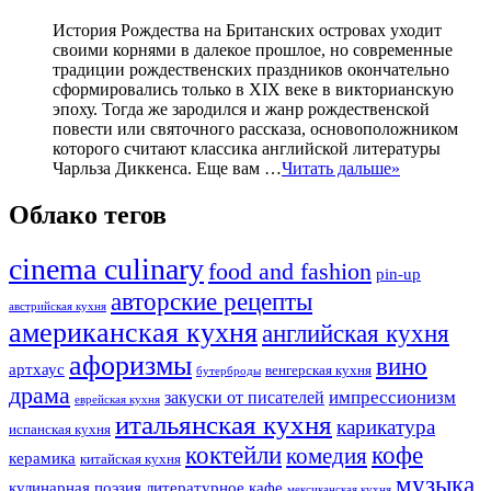
История Рождества на Британских островах уходит
своими корнями в далекое прошлое, но современные
традиции рождественских праздников окончательно
сформировались только в XIX веке в викторианскую
эпоху. Тогда же зародился и жанр рождественской
повести или святочного рассказа, основоположником
которого считают классика английской литературы
Чарльза Диккенса. Еще вам …
Читать дальше»
Облако тегов
cinema culinary
food аnd fashion
pin-up
авторские рецепты
австрийская кухня
американская кухня
английская кухня
афоризмы
вино
артхаус
венгерская кухня
бутерброды
драма
импрессионизм
закуски от писателей
еврейская кухня
итальянская кухня
карикатура
испанская кухня
коктейли
кофе
комедия
керамика
китайская кухня
музыка
кулинарная поэзия
литературное кафе
мексиканская кухня