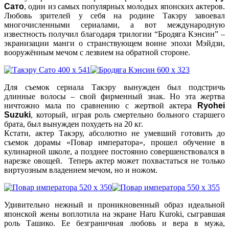
Сато
, один из самых популярных молодых японских актеров.
Любовь зрителей у себя на родине Такэру завоевал
многочисленными сериалами, а вот международную
известность получил благодаря трилогии “
Бродяга Кэнсин”
–
экранизации манги о странствующем воине эпохи Мэйдзи,
вооружённым мечом с лезвием на обратной стороне.
Для съемок сериала Такэру вынужден был подстричь
длинные волосы – свой фирменный знак. Но эта жертва
ничтожно мала по сравнению с жертвой актера
Ryohei
Suzuki
, который, играя роль смертельно больного старшего
брата, был вынужден похудеть на 20 кг.
Кстати, актер Такэру, абсолютно не умевший готовить до
съемок дорамы «Повар императора», прошел обучение в
кулинарной школе, а позднее постоянно совершенствовался в
нарезке овощей. Теперь актер может похвастаться не только
виртуозным владением мечом, но и ножом.
Удивительно нежный и проникновенный образ идеальной
японской жены воплотила на экране Haru Kuroki, сыгравшая
роль Ташико. Ее безграничная любовь и вера в мужа,