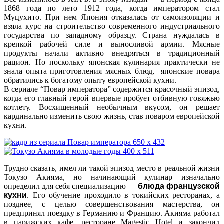
1868 года по лето 1912 года, когда императором стал
Муцухито. При нем Япония отказалась от самоизоляции и
взяла курс на строительство современного индустриального
государства по западному образцу. Страна нуждалась в
крепкой рабочей силе и выносливой армии. Мясные
продукты начали активно внедряться в традиционный
рацион. Но поскольку японская кулинария практически не
знала опыта приготовления мясных блюд, японские повара
обратились к богатому опыту европейской кухни.
В сериале “Повар императора” содержится красочный эпизод,
когда его главный герой впервые пробует отбивную говяжью
котлету. Восхищенный необычным вкусом, он решает
кардинально изменить свою жизнь, став поваром европейской
кухни.
Трудно сказать, имел ли такой эпизод место в реальной жизни
Токузо Акияма, но начинающий кулинар изначально
определил для себя специализацию —
блюда французской
кухни
. Его обучение проходило в токийских ресторанах, а
позднее, с целью совершенствования мастерства, он
предпринял поездку в Германию и Францию. Акияма работал
в парижских кафе, ресторане Magestic Hotel и закончил