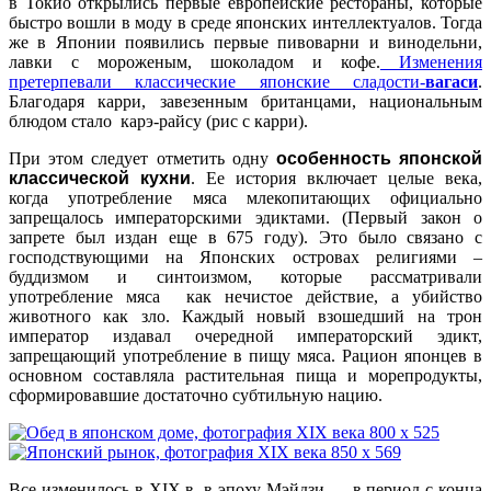
в Токио открылись первые европейские рестораны, которые
быстро вошли в моду в среде японских интеллектуалов. Тогда
же в Японии появились первые пивоварни и винодельни,
лавки с мороженым, шоколадом и кофе.
Изменения
претерпевали классические японские сладости-
вагаси
.
Благодаря карри, завезенным британцами, национальным
блюдом стало карэ-райсу (рис с карри).
При этом следует отметить одну
особенность японской
классической кухни
. Ее история включает целые века,
когда употребление мяса млекопитающих официально
запрещалось императорскими эдиктами. (Первый закон о
запрете был издан еще в 675 году). Это было связано с
господствующими на Японских островах религиями –
буддизмом и синтоизмом, которые рассматривали
употребление мяса как нечистое действие, а убийство
животного как зло. Каждый новый взошедший на трон
император издавал очередной императорский эдикт,
запрещающий употребление в пищу мяса. Рацион японцев в
основном составляла растительная пища и морепродукты,
сформировавшие достаточно субтильную нацию.
Все изменилось в XIX в. в эпоху Мэйдзи — в период с конца