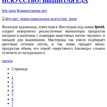
ИСКУССТВО: ВЫШИТАЯ ЕДА
brie tania
Комментариев нет
Японская художница, известная в Инстаграм под
ником
Ipnot
,
создает невероятно
реалистичные миниатюры продуктов
питания и напитков
с помощью шерстяных ниток «мулине» и
пяльцев для вышивания. Мастерица так умело подбирает
цветовые оттенки ниток, и так ловко придает мини-
продуктам объем, что порой «шерстяного близнеца» сложно
отличить от натурального.
читать
Страница
1
2
3
4
5
6
7