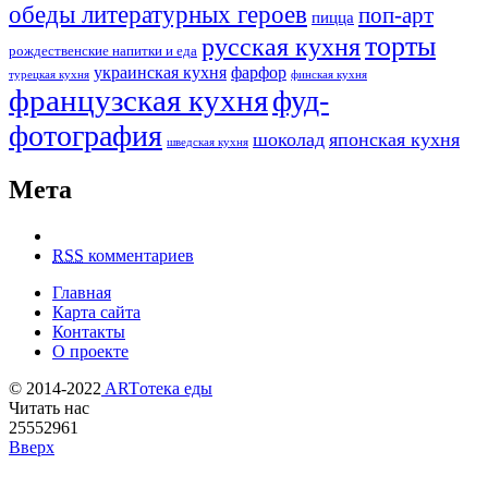
обеды литературных героев
поп-арт
пицца
торты
русская кухня
рождественские напитки и еда
украинская кухня
фарфор
турецкая кухня
финская кухня
французская кухня
фуд-
фотография
шоколад
японская кухня
шведская кухня
Мета
RSS
комментариев
Главная
Карта сайта
Контакты
О проекте
© 2014-2022
ARTотека еды
Читать нас
25552961
Вверх