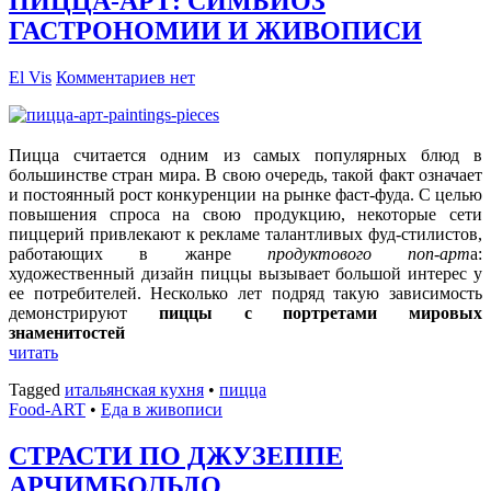
ПИЦЦА-АРТ: СИМБИОЗ
ГАСТРОНОМИИ И ЖИВОПИСИ
El Vis
Комментариев нет
Пицца считается одним
из самых популярных блюд в
большинстве стран мира. В свою очередь, такой факт означает
и постоянный рост конкуренции на рынке фаст-фуда. С целью
повышения спроса на свою продукцию, некоторые сети
пиццерий привлекают к рекламе талантливых фуд-стилистов,
работающих в жанре
продуктового поп-арт
а:
художественный дизайн пиццы вызывает большой интерес у
ее потребителей. Несколько лет подряд такую зависимость
демонстрируют
пиццы с портретами мировых
знаменитостей
читать
Tagged
итальянская кухня
•
пицца
Food-ART
•
Еда в живописи
СТРАСТИ ПО ДЖУЗЕППЕ
АРЧИМБОЛЬДО