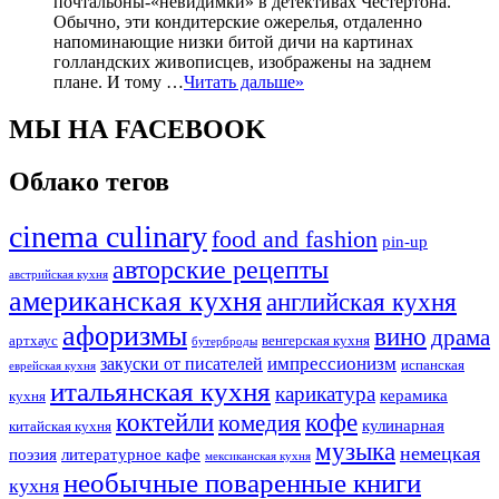
почтальоны-«невидимки» в детективах Честертона.
Обычно, эти кондитерские ожерелья, отдаленно
напоминающие низки битой дичи на картинах
голландских живописцев, изображены на заднем
плане. И тому …
Читать дальше»
МЫ НА FACEBOOK
Облако тегов
cinema culinary
food аnd fashion
pin-up
авторские рецепты
австрийская кухня
американская кухня
английская кухня
афоризмы
вино
драма
артхаус
венгерская кухня
бутерброды
импрессионизм
закуски от писателей
испанская
еврейская кухня
итальянская кухня
карикатура
керамика
кухня
коктейли
кофе
комедия
кулинарная
китайская кухня
музыка
немецкая
поэзия
литературное кафе
мексиканская кухня
необычные поваренные книги
кухня