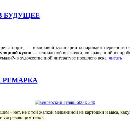
В БУДУЩЕЕ
рет-а-порте
, —
в мировой кулинарии оспаривают первенство «
улярной кухни
— гениальной выскочки, «выращенной из пробир
думали?- в художественной литературе прошлого века.
читать
И РЕМАРКА
яшем – нет, не с той жалкой мешаниной из картошки и мяса, как
 и согревающим тело?
.
.