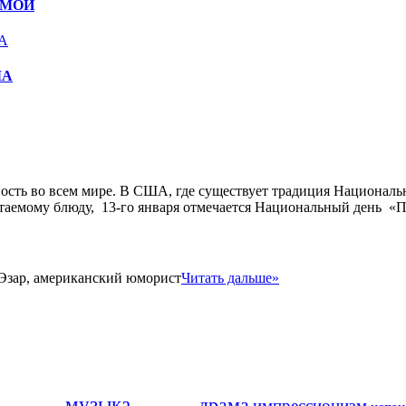
ЕМОЙ
ЛА
ность во всем мире. В США, где существует традиция Национальн
таемому блюду, 13-го января отмечается Национальный день «П
Эзар, американский юморист
Читать дальше»
музыка
драма
импрессионизм