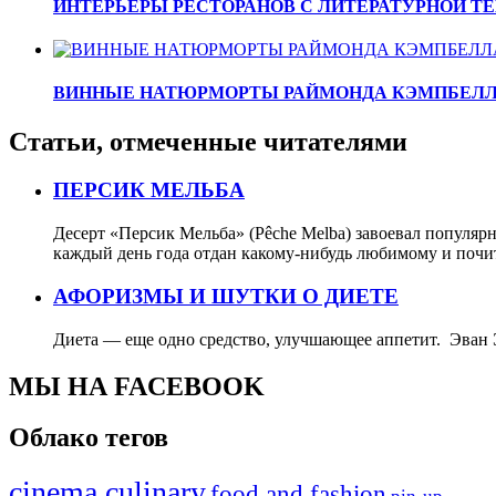
ИНТЕРЬЕРЫ РЕСТОРАНОВ С ЛИТЕРАТУРНОЙ Т
ВИННЫЕ НАТЮРМОРТЫ РАЙМОНДА КЭМПБЕЛ
Статьи, отмеченные читателями
ПЕРСИК МЕЛЬБА
Десерт «Персик Мельба» (Pêche Melba) завоевал популяр
каждый день года отдан какому-нибудь любимому и почи
АФОРИЗМЫ И ШУТКИ О ДИЕТЕ
Диета — еще одно средство, улучшающее аппетит. Эван 
МЫ НА FACEBOOK
Облако тегов
cinema culinary
food аnd fashion