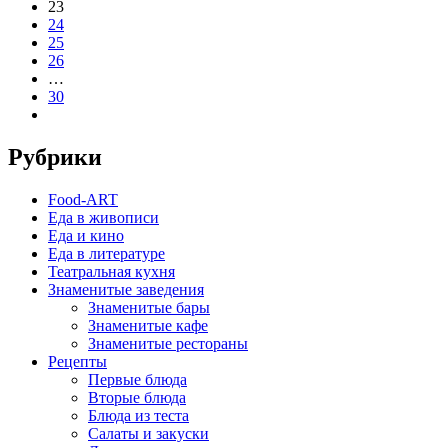
23
24
25
26
…
30
Рубрики
Food-ART
Еда в живописи
Еда и кино
Еда в литературе
Театральная кухня
Знаменитые заведения
Знаменитые бары
Знаменитые кафе
Знаменитые рестораны
Рецепты
Первые блюда
Вторые блюда
Блюда из теста
Салаты и закуски