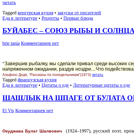
читать
Tagged
венгерская кухня
•
закуски от писателей
Еда в литературе
•
Рецепты
•
Первые блюда
БУЙАБЕС – СОЮЗ РЫБЫ И СОЛНЦ
brie tania
Комментариев нет
“
Завершив рыбалку, мы сделали привал среди высоких серы
напряженном ожидании, раздув ноздри…Что подействовало 
Альфонс Доде, “Рассказы по понедельникам”(1873)
читать
Tagged
французская кухня
Еда в литературе
•
Цитаты о еде
•
Литературные цитаты o еде
ШАШЛЫК НА ШПАГЕ ОТ БУЛАТА 
El Vis
Комментариев нет
(1924–1997), русский поэт, про
Окуджава Булат Шалвович