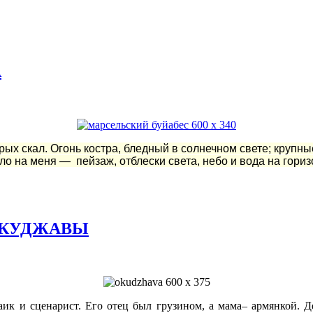
А
х скал. Огонь костра, бледный в солнечном свете; крупные
на меня — пейзаж, отблески света, небо и вода на горизон
ОКУДЖАВЫ
заик и сценарист. Его отец был грузином, а мама– армянкой. 