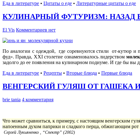
Еда в литературе
•
Цитаты о еде
•
Литературные цитаты o еде
КУЛИНАРНЫЙ ФУТУРИЗМ: НАЗАД 
El Vis
Комментариев нет
По аналогии с одеждой, где соревнуются стили от-кутюр и п
фуд». Правда, XXI столетие ознаменовалось лидерством
молек
задолго до ее появления на кулинарном подиуме. И где бы вы 
Еда в литературе
•
Рецепты
•
Вторые блюда
•
Первые блюда
ВЕНГЕРСКИЙ ГУЛЯШ ОТ ГАШЕКА 
brie tania
4 комментария
Что может сравниться, к примеру, с настоящим венгерским гул
напоенным духом паприки и сладкого перца, обжигающим рот
Сергей Лукьяненко , “Спектр” (2002)