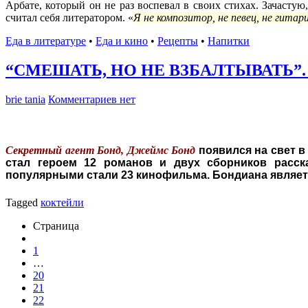
Арбате, который он не раз воспевал в своих стихах. Зачасту
считал себя литератором. «
Я не композитор, не певец, не гитар
Еда в литературе
•
Еда и кино
•
Рецепты
•
Напитки
“СМЕШАТЬ, НО НЕ ВЗБАЛТЫВАТЬ”
brie tania
Комментариев нет
Секретный агент Бонд, Джеймс Бонд
появился на свет в
стал героем 12 романов и двух сборников расск
популярными стали 23 кинофильма. Бондиана являет
Tagged
коктейли
Страница
1
…
20
21
22