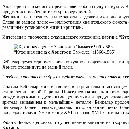
Аллегория на тему огня представляет собой сцену на кухне.
предметов и особенно текстур поверхностей.
Женщины на переднем плане заняты разделкой мяса, две други
Слева на заднем плане — иллюстрация евангельского сюжета
различных установок в жизни христиан.
Интересна в творчестве фламандского художника картина “
Кух
“Кухонная сцена с Христос в Эммаусе” (1560-1565)
Бейкелар демонстрирует зрителю кухню с подготовленными про
Христе отодвинута на задний план.
Позднее в творчестве других художников элементы повество
Иоахим Бейкелар жил и творил в стремительно меняющемся
становлении новой Европы. Повседневная жизнь простолюди
между мирскими и духовными ценностями и предупреждающую
зрителя вниманием к мельчайшим деталям. Бейкелар продо
Бейкелара более сбалансированы, использование цвета бо
последователями. Уже в конце XVI и начале XVII картины эти
Работы Бейкелара оказали существенное влияние на творче
Бассано.