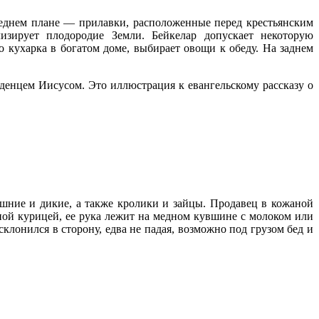
реднем плане — прилавки, расположенные перед крестьянским
зирует плодородие Земли. Бейкелар допускает некоторую
 кухарка в богатом доме, выбирает овощи к обеду. На заднем
денцем Иисусом. Это иллюстрация к евангельскому рассказу о
шние и дикие, а также кролики и зайцы. Продавец в кожаной
ной курицей, ее рука лежит на медном кувшине с молоком или
онился в сторону, едва не падая, возможно под грузом бед и