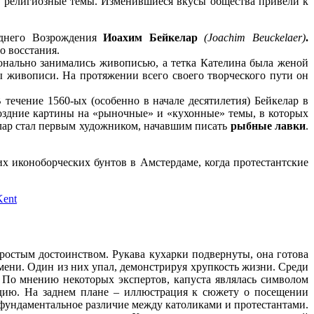
на религиозные темы. Изменившиеся вкусы общества привели к
зднего Возрождения
Иоахим Бейкелар
(Joachim Beuckelaer)
.
о восстания.
ионально занимались живописью, а тетка Кателина была женой
ы живописи. На протяжении всего своего творческого пути он
течение 1560-ых (особенно в начале десятилетия) Бейкелар в
оздние картины на «рыночные» и «кухонные» темы, в которых
лар стал первым художником, начавшим писать
рыбные лавки
.
ких иконоборческих бунтов в Амстердаме, когда протестантские
ростым достоинством. Рукава кухарки подвернуты, она готова
мени. Один из них упал, демонстрируя хрупкость жизни. Среди
 По мнению некоторых экспертов, капуста являлась символом
одию. На заднем плане – иллюстрация к сюжету о посещении
 фундаментальное различие между католиками и протестантами.