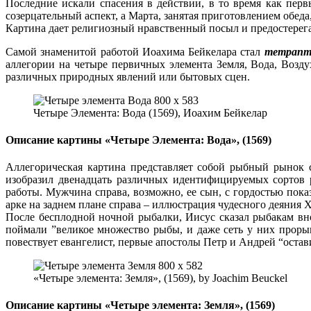
Последние искали спасения в действии, в то время как пер
созерцательный аспект, а Марта, занятая приготовлением обеда
Картина дает религиозный нравственный посыл и предостерег
Самой знаменитой работой Иоахима Бейкелара стал
тетрапт
аллегории на четыре первичных элемента Земля, Вода, Возд
различных природных явлений или бытовых сцен.
Четыре Элемента: Вода (1569), Иоахим Бейкелар
Описание картины «Четыре Элемента: Вода», (1569)
Аллегорическая картина представляет собой рыбный рынок 
изобразил двенадцать различных идентифицируемых сортов
работы. Мужчина справа, возможно, ее сын, с гордостью пок
арке на заднем плане справа – иллюстрация чудесного деяния
После бесплодной ночной рыбалки, Иисус сказал рыбакам вно
поймали ”великое множество рыбы, и даже сеть у них прорыва
повествует евангелист, первые апостолы Петр и Андрей “остав
«Четыре элемента: Земля», (1569), by Joachim Beuckel
Описание картины
«
Четыре элемента: Земля», (1569)