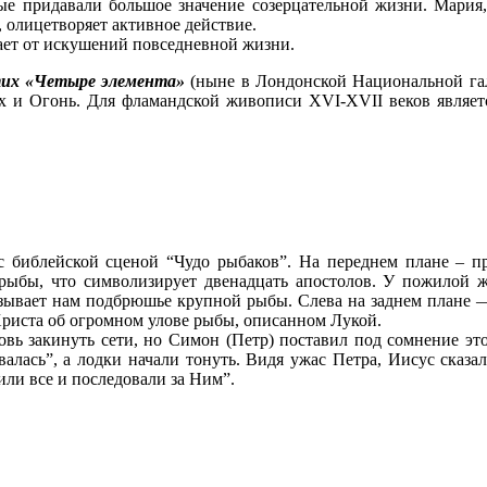
вые придавали большое значение созерцательной жизни. Мария
, олицетворяет активное действие.
ает от искушений повседневной жизни.
их «Четыре элемента»
(ныне в Лондонской Национальной гал
ух и Огонь. Для фламандской живописи XVI-XVII веков являет
с библейской сценой “Чудо рыбаков”. На переднем плане – 
 рыбы, что символизирует двенадцать апостолов. У пожилой
азывает нам подбрюшье крупной рыбы. Слева на заднем плане 
 Христа об огромном улове рыбы, описанном Лукой.
вь закинуть сети, но Симон (Петр) поставил под сомнение это
лась”, а лодки начали тонуть. Видя ужас Петра, Иисус сказал 
или все и последовали за Ним”.