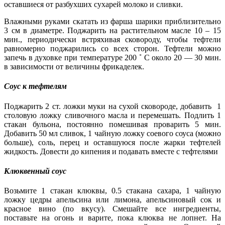
оставшиеся от разбухших сухарей молоко и сливки.
Влажными руками скатать из фарша шарики приблизительно
3 см в диаметре. Поджарить на растительном масле 10 – 15
мин., периодически встряхивая сковороду, чтобы тефтели
равномерно поджарились со всех сторон. Тефтели можно
запечь в духовке при температуре 200 ˚ C около 20 — 30 мин.
в зависимости от величины фрикаделек.
Соус к тефтелям
Поджарить 2 ст. ложки муки на сухой сковороде, добавить 1
столовую ложку сливочного масла и перемешать. Подлить 1
стакан бульона, постоянно помешивая проварить 5 мин.
Добавить 50 мл сливок, 1 чайную ложку соевого соуса (можно
больше), соль, перец и оставшуюся после жарки тефтелей
жидкость. Довести до кипения и подавать вместе с тефтелями
Клюквенный соус
Возьмите 1 стакан клюквы, 0.5 стакана сахара, 1 чайную
ложку цедры апельсина или лимона, апельсиновый сок и
красное вино (по вкусу). Смешайте все ингредиенты,
поставьте на огонь и варите, пока клюква не лопнет. На