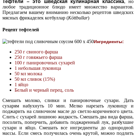
Тефтели – это шведская кулинарная классика
, но
любое традиционное блюдо имеет множество вариантов.
Предлагаем вашему вниманию несколько рецептов шведских
мясных фрикаделек котбуллар (
Köttbullar
)
Рецепт тефтелей
Ингредиенты:
250 г свиного фарша
250 г говяжьего фарша
100 г панировочных сухарей
1 небольшая луковица
50 мл молока
50 мл сливок (15%)
1 яйцо
Белый и черный перец, соль
Смешать молоко, сливки и панировочные сухари. Дать
сухарям набухнуть 10 мин. Мелко нарезать луковицу и
поджарить на сливочном масле до светло-коричневого цвета.
Слить с сухарей лишнюю жидкость. Смешать два вида фарша,
посолить, поперчить, добавить поджаренный лук, разбухшие
сухари и яйцо. Смешать все ингредиенты до однородной
массы. Если смесь получилась очень крутой, можно подлить