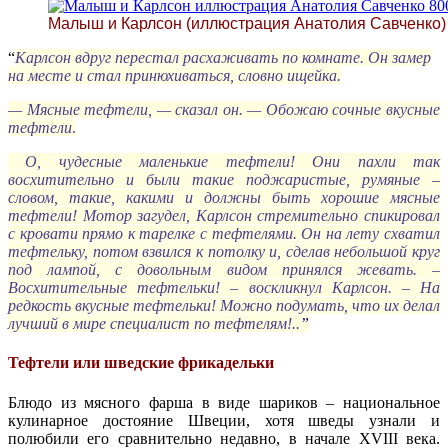
Малыш и Карлсон (иллюстрация Анатолия Савченко)
“
Карлсон вдруг перестал расхаживать по комнате. Он замер
на месте и стал принюхиваться, словно ищейка.
— Мясные тефтели, — сказал он. — Обожаю сочные вкусные
тефтели
.
О, чудесные маленькие тефтели! Они пахли так
восхитительно и были такие поджаристые, румяные –
словом, такие, какими и должны быть хорошие мясные
тефтели! Мотор загудел, Карлсон стремительно спикировал
с кровати прямо к тарелке с тефтелями. Он на лету схватил
тефтельку, потом взвился к потолку и, сделав небольшой круг
под лампой, с довольным видом принялся жевать. –
Восхитительные тефтельки! – воскликнул Карлсон. – На
редкость вкусные тефтельки! Можно подумать, что их делал
лучший в мире специалист по тефтелям!..
”
Тефтели или шведские фрикадельки
Блюдо из мясного фарша в виде шариков – национальное
кулинарное достояние Швеции, хотя шведы узнали и
полюбили его сравнительно недавно, в начале XVIII века.