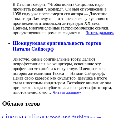
В Италии говорят: “Чтобы понять Сицилию, надо
прочитать роман “Леопард”. Он был опубликован в
1958 году уже после смерти его автора — Джузеппе
Томази ди Лампедуза — и завоевал славу культового
произведения итальянской литературы XX века.
Причем, многочисленные гастрономические ссылки,
присутствующие в романе, создают в …
Читать дальше»
Шокирующая оригинальность тортов
Натали Сайдсерф
Зачастую, самые оригинальные торты делают
непрофессиональные кондитеры, освоившие эту
профессию «из любви к искусству». Именно такова
история жительницы Техаса — Натали Сайдесерф.
Начав свою карьеру, как скульптор, девушка в итоге
стала известным кондитером. Всеобщее внимание она
привлекла, когда опубликовала в соц.сетях фото торта,
изготовленного ею …
Читать дальше»
Облако тегов
cinema culinary
food аnd fashion
pin-up