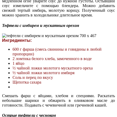
медленном огне уварите соус до нужной густоты. Остывший
соус измельчите с помощью блендера. Можно добавить
свежий тертый имбирь, молотую корицу. Полученный соус
можно хранить в холодильнике длительное время.
Тефтели с имбирем и мускатным орехом
Ингредиенты:
600 г фарша (смесь свинины и говядины в любой
пропорции)
2 ломтика белого хлеба, замоченного в воде
1 яйцо
½ чайной ложки молотого мускатного ореха
½ чайной ложки молотого имбиря
Соль и перец по вкусу
Щепотка сахара
Смешать фарш с яйцами, хлебом и специями. Раскатать
небольшие шарики и обжарить в оливковом масле до
готовности. Подавать с чечевичной или гречневой кашей.
Острые тефтели с чесноком