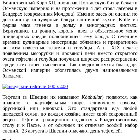
Воинственный Карл XII, проиграв Полтавскую битву, бежал в
Османскую империю и на протяжении 4 лет стоял лагерем в
Бендерах (современная Молдова). Именно здесь он оценил по
достоинству популярные блюда восточной кухни Köfte из
фарша мяса ягненка и долму в виноградных листьях.
Вернувшись на родину, король ввел в обязательное меню
придворных обедов полюбившиеся ему блюда. С течением
времени кулинарные иностранцы обжились и превратились
во всем известные тефтели и голубцы. А в XIX веке с
появлением мясорубки и дровяной печи вместо открытого
очага тефтели и голубцы получили широкое распространение
среди всех слоев населения. Так шведская кухня благодаря
Османской империи обогатилась двумя национальными
блюдами.
Тефтели (в Швеции их называют
Köttbullar
) подаются, как
правило, с картофельным пюре, сливочным соусом,
брусникой или клюквой. Это стандартная еда любой
шведской семьи, но каждая хозяйка имеет свой сокровенный
рецепт. Тефтели традиционно подаются к Рождественскому
столу и к Пасхе, а от обычных их отличает особый набор
специй. 23 августа в Швеции отмечают день тефтелей.