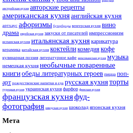
авторские рецепты
австрийская кухня
американская кухня
английская кухня
афоризмы
вино
артхаус
венгерская кухня
бутерброды
драма
импрессионизм
закуски от писателей
еврейская кухня
итальянская кухня
карикатура
испанская кухня
коктейли
кофе
комедия
керамика
китайская кухня
музыка
кулинарная поэзия
литературное кафе
мексиканская кухня
необычные поваренные
немецкая кухня
книги
обеды литературных героев
поп-
пицца
торты
русская кухня
арт
рождественские напитки и еда
украинская кухня
фарфор
турецкая кухня
финская кухня
французская кухня
фуд-
фотография
шоколад
японская кухня
шведская кухня
Мета