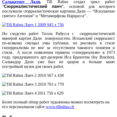
Сальватору Дали
,
Till Rabus создал цикл работ
“
Сюрреалистический ланч
”, основой для которого
послужили сюрреалистические картины Дали — “
Искушение
святого Антония” и “Метаморфозы Нарцисса” .
Но сходство работ Тилла Рабусса с сюрреалистической
манерой картин Дали поверхностно. Испанский сюрреалист
по-всякому смущал умы публики, но рисовать в стиле
гиперреализма не мог за отсутствием такового понятия и
стиля. А после появления термина «гиперреализм» в 1973
году, придуманного арт-дилером Иса Брахотом (Isy Brachot),
Сальвадор Дали уже был не здоров и больше занят
постройкой музея для своих работ.
Более полный обзор работ художника можно посмотреть на
его персональном сайте
www.tillrabus.ch