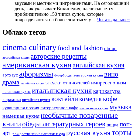
вкусами и местными ингредиентами. На сегодняшний
день, как указывает Википедия, насчитывается
приблизительно 150 типов супов, которые
подразделяются на более чем тысячу …
Читать дальше»
Облако тегов
cinema culinary
food аnd fashion
pin-up
авторские рецепты
австрийская кухня
американская кухня
английская кухня
афоризмы
вино
артхаус
венгерская кухня
бутерброды
драма
импрессионизм
закуски от писателей
еврейская кухня
итальянская кухня
карикатура
испанская кухня
коктейли
кофе
комедия
керамика
китайская кухня
музыка
кулинарная поэзия
литературное кафе
мексиканская кухня
необычные поваренные
немецкая кухня
книги
обеды литературных героев
поп-
пицца
торты
русская кухня
арт
рождественские напитки и еда