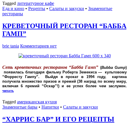
Tagged
литературное кафе
Еда и кино
•
Рецепты
•
Салаты и закуски
•
Знаменитые
рестораны
КРЕВЕТОЧНЫЙ РЕСТОРАН “БАББА
ГАМП”
brie tania
Комментариев нет
Сеть креветочных ресторанов “Бабба Гамп”
(
Bubba Gump
)
появилась благодаря фильму Роберта Земекиса — культовому
“Форресту Гампу”. Выйдя в прокат в 1994 году, картина
получила множество призов и премий (38 наград по всему миру,
включая 6 премий “Оскар”!) и ее успех более чем заслужен.
читать
Tagged
американская кухня
Знаменитые бары
•
Напитки
•
Салаты и закуски
“ХАРРИС БАР” И ЕГО РЕЦЕПТЫ