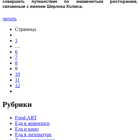
знаменитым ресторанам
совершить путешествие по
,
связанным с именем Шерлока Холмса.
читать
Страница
1
…
6
7
8
9
10
11
12
Рубрики
Food-ART
Еда в живописи
Еда и кино
Еда в литературе