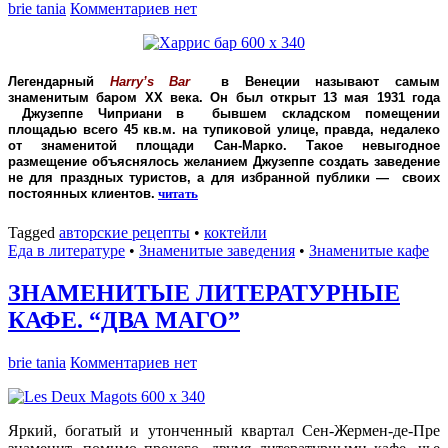
brie tania
Комментариев нет
Легендарный
Harry’s Bar
в Венеции называют самым
знаменитым баром XX века. Он был открыт 13 мая 1931 года
Джузеппе Чиприани в бывшем складском помещении
площадью всего 45 кв.м. на тупиковой улице, правда, недалеко
от знаменитой площади Сан-Марко. Такое невыгодное
размещение объяснялось желанием Джузеппе создать заведение
не для праздных туристов, а для избранной публики — своих
постоянных клиентов.
читать
Tagged
авторские рецепты
•
коктейли
Еда в литературе
•
Знаменитые заведения
•
Знаменитые кафе
ЗНАМЕНИТЫЕ ЛИТЕРАТУРНЫЕ
КАФЕ. “ДВА МАГО”
brie tania
Комментариев нет
Яркий, богатый и утонченный квартал Сен-Жермен-де-Пре