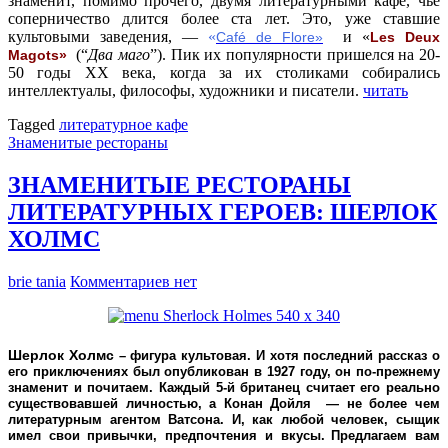
знаменит, помимо прочего, двумя литературными кафе, чье
соперничество длится более ста лет. Это, уже ставшие
культовыми заведения, —
«
и «
Café de Flore»
Les Deux
(“
Два маго
”). Пик их популярности пришелся на 20-
Magots»
50 годы XX века, когда за их столиками собирались
интеллектуалы, философы, художники и писатели.
читать
Tagged
литературное кафе
Знаменитые рестораны
ЗНАМЕНИТЫЕ РЕСТОРАНЫ
ЛИТЕРАТУРНЫХ ГЕРОЕВ: ШЕРЛОК
ХОЛМС
brie tania
Комментариев нет
Шерлок Холмс
– фигура культовая. И хотя последний рассказ о
его приключениях был опубликован в 1927 году, он по-прежнему
знаменит и почитаем. Каждый 5-й британец считает его реально
существовавшей личностью, а Конан Дойля — не более чем
литературным агентом Ватсона. И, как любой человек, сыщик
имел свои привычки, предпочтения и вкусы.
Предлагаем вам