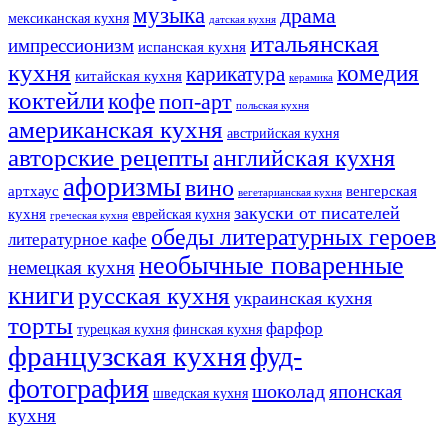
музыка
драма
мексиканская кухня
датская кухня
итальянская
импрессионизм
испанская кухня
кухня
комедия
карикатура
китайская кухня
керамика
коктейли
кофе
поп-арт
польская кухня
американская кухня
австрийская кухня
авторские рецепты
английская кухня
афоризмы
вино
артхаус
венгерская
вегетарианская кухня
закуски от писателей
кухня
еврейская кухня
греческая кухня
обеды литературных героев
литературное кафе
необычные поваренные
немецкая кухня
книги
русская кухня
украинская кухня
торты
фарфор
турецкая кухня
финская кухня
французская кухня
фуд-
фотография
шоколад
японская
шведская кухня
кухня