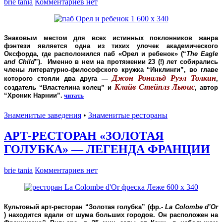
brie tania
Комментариев нет
Знаковым местом для всех истинных поклонников жанра
фэнтези является одна из тихих улочек академического
Оксфорда, где расположился паб «Орел и ребенок» (“
The Eagle
and Child
”). Именно в нем на протяжении 23 (!) лет собирались
члены литературно-философского кружка “Инклинги”, во главе
Джон Рональд Руэл Толкин
которого стояли два друга —
,
Клайв Стейплз Льюис
создатель “Властелина колец” и
, автор
“Хроник Нарнии”.
читать
Знаменитые заведения
•
Знаменитые рестораны
АРТ-РЕСТОРАН «ЗОЛОТАЯ
ГОЛУБКА» — ЛЕГЕНДА ФРАНЦИИ
brie tania
Комментариев нет
Культовый
арт-ресторан “Золотая голубка”
(фр.-
La Colombe d’Or
) находится вдали от шума больших городов. Он расположен на