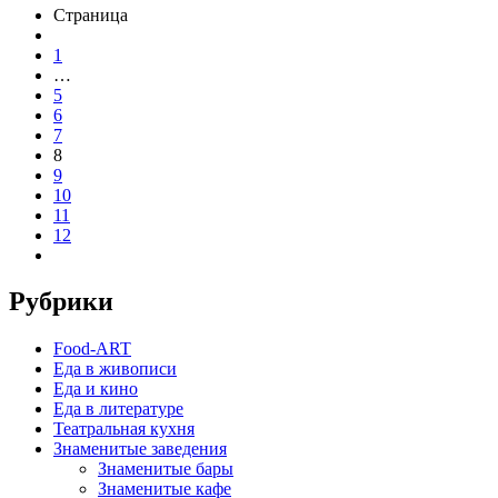
Страница
1
…
5
6
7
8
9
10
11
12
Рубрики
Food-ART
Еда в живописи
Еда и кино
Еда в литературе
Театральная кухня
Знаменитые заведения
Знаменитые бары
Знаменитые кафе