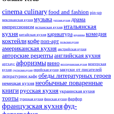
cinema culinary
food аnd fashion
pin-up
музыка
драма
мексиканская кухня
датская кухня
итальянская
импрессионизм
испанская кухня
кухня
комедия
карикатура
китайская кухня
керамика
коктейли
кофе
поп-арт
польская кухня
американская кухня
австрийская кухня
авторские рецепты
английская кухня
афоризмы
вино
артхаус
венгерская
вегетарианская кухня
закуски от писателей
кухня
еврейская кухня
греческая кухня
обеды литературных героев
литературное кафе
необычные поваренные
немецкая кухня
книги
русская кухня
украинская кухня
торты
фарфор
турецкая кухня
финская кухня
французская кухня
фуд-