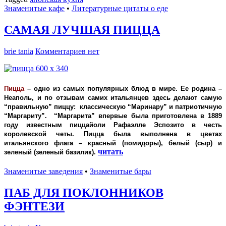
Знаменитые кафе
•
Литературные цитаты o еде
САМАЯ ЛУЧШАЯ ПИЦЦА
brie tania
Комментариев нет
Пицца
–
одно из самых популярных блюд в мире.
Ее родина –
Неаполь, и по отзывам самих итальянцев здесь делают самую
“правильную” пиццу: классическую “Маринару” и патриотичную
“Маргариту”. “Маргарита” впервые была приготовлена в 1889
году известным пиццайоли Рафаэлле Эспозито в честь
королевской четы. Пицца была выполнена в цветах
итальянского флага – красный (помидоры), белый (сыр) и
читать
зеленый (зеленый базилик)
.
Знаменитые заведения
•
Знаменитые бары
ПАБ ДЛЯ ПОКЛОННИКОВ
ФЭНТЕЗИ