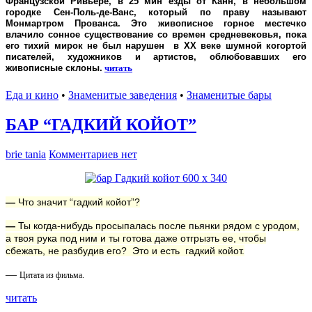
Французской Ривьере, в 25 мин езды от Канн, в небольшом
городке Сен-Поль-де-Ванс, который по праву называют
Монмартром Прованса. Это живописное горное местечко
влачило сонное существование со времен средневековья, пока
его тихий мирок не был нарушен в XX веке шумной когортой
писателей, художников и артистов, облюбовавших его
живописные склоны.
читать
Еда и кино
•
Знаменитые заведения
•
Знаменитые бары
БАР “ГАДКИЙ КОЙОТ”
brie tania
Комментариев нет
—
Что значит “гадкий койот”?
—
Ты когда-нибудь просыпалась после пьянки рядом с уродом,
а твоя рука под ним и ты готова даже отгрызть ее, чтобы
сбежать, не разбудив его? Это и есть гадкий койот.
—
Цитата из фильма.
читать