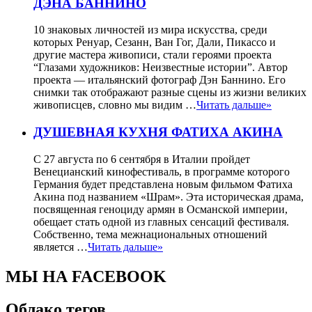
ДЭНА БАННИНО
10 знаковых личностей из мира искусства, среди
которых Ренуар, Сезанн, Ван Гог, Дали, Пикассо и
другие мастера живописи, стали героями проекта
“Глазами художников: Неизвестные истории”. Автор
проекта — итальянский фотограф Дэн Баннино. Его
снимки так отображают разные сцены из жизни великих
живописцев, словно мы видим …
Читать дальше»
ДУШЕВНАЯ КУХНЯ ФАТИХА АКИНА
С 27 августа по 6 сентября в Италии пройдет
Венецианский кинофестиваль, в программе которого
Германия будет представлена новым фильмом Фатиха
Акина под названием «Шрам». Эта историческая драма,
посвященная геноциду армян в Османской империи,
обещает стать одной из главных сенсаций фестиваля.
Собственно, тема межнациональных отношений
является …
Читать дальше»
МЫ НА FACEBOOK
Облако тегов