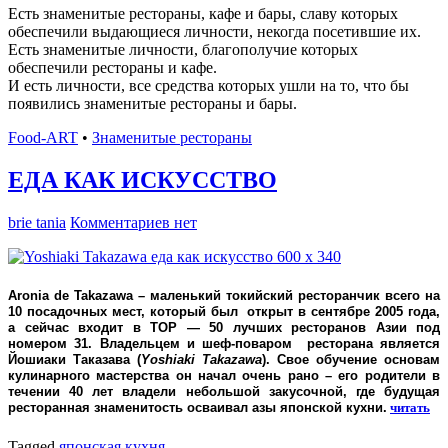
Есть знаменитые рестораны, кафе и бары, славу которых
обеспечили выдающиеся личности, некогда посетившие их.
Есть знаменитые личности, благополучие которых
обеспечили рестораны и кафе.
И есть личности, все средства которых ушли на то, что бы
появились знаменитые рестораны и бары.
Food-ART
•
Знаменитые рестораны
ЕДА КАК ИСКУССТВО
brie tania
Комментариев нет
Aronia de Takazawa
– маленький токийский ресторанчик всего на
10 посадочных мест, который был открыт в сентябре 2005 года,
а сейчас входит в ТОР — 50 лучших ресторанов Азии под
номером 31. Владельцем и шеф-поваром ресторана является
Йошиаки Таказава (
Yoshiaki Takazawa
). Свое обучение основам
кулинарного мастерства он начал очень рано – его родители в
течении 40 лет владели небольшой закусочной, где будущая
ресторанная знаменитость осваивал азы японской кухни.
читать
Tagged
японская кухня