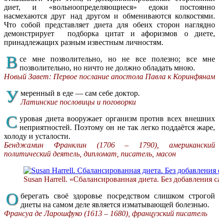
диет, и «вольноопределяющиеся» едоки постоянно
насмехаются друг над другом и обмениваются колкостями.
Что собой представляет диета для обеих сторон наглядно
демонстрирует подборка цитат и афоризмов о диете,
принадлежащих разным известным личностям.
В
се мне позволительно, но не все полезно; все мне
позволительно, но ничто не должно обладать мною.
Новый Завет: Первое послание апостола Павла к Коринфянам
У
меренный в еде — сам себе доктор.
Латинские пословицы и поговорки
С
уровая диета вооружает организм против всех внешних
неприятностей. Поэтому он не так легко поддаётся жаре,
холоду и усталости.
Бенджамин Франклин (1706 – 1790), американский
политический деятель, дипломат, писатель, масон
Susan Harrell. «Сбалансированная диета. Без добавления с
О
берегать своё здоровье посредством слишком строгой
диеты на самом деле является изматывающей болезнью.
Франсуа де Ларошфуко (1613 – 1680), французский писатель