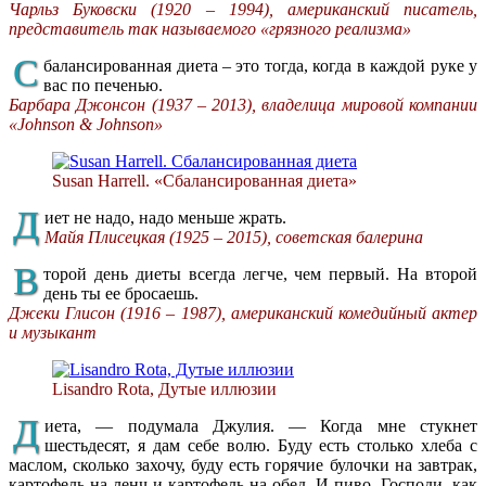
Чарльз Буковски (1920 – 1994), американский писатель,
представитель так называемого «грязного реализма»
С
балансированная диета – это тогда, когда в каждой руке у
вас по печенью.
Барбара Джонсон (1937 – 2013), владелица мировой компании
«Johnson & Johnson»
Susan Harrell. «Сбалансированная диета»
Д
иет не надо, надо меньше жрать.
Майя Плисецкая (1925 – 2015), советская балерина
В
торой день диеты всегда легче, чем первый. На второй
день ты ее бросаешь.
Джеки Глисон (1916 – 1987), американский комедийный актер
и музыкант
Lisandro Rota, Дутые иллюзии
Д
иета, — подумала Джулия. — Когда мне стукнет
шестьдесят, я дам себе волю. Буду есть столько хлеба с
маслом, сколько захочу, буду есть горячие булочки на завтрак,
картофель на ленч и картофель на обед. И пиво. Господи, как