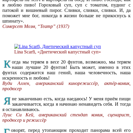
я люблю пиво! Гороховый суп, суп с томатом, пудинг с
патокой и вишневый пирог. Сливки, сливки, сливки. И, да
поможет мне бог, никогда в жизни больше не прикоснусь к
шпинату».
Сомерсет Моэм, “Театр” (1937)
Lina Scarfi, «Диетический капустный суп»
К
огда мы теряем в весе 20 фунтов, возможно, мы теряем
наши лучшие 20 фунтов! Быть может, именно в этих
фунтах содержится наш гений, наша человечность, наша
искренность и любовь!
Вуди Аллен, американский кинорежиссёр, актёр-комик,
продюсер
Я
не заканчиваю есть, когда наедаюсь! У меня приём пищи
заканчивается, когда я начинаю ненавидеть себя. И тогда
я останавливаюсь.
Луис Си Кей, американский стендап комик, сценарист,
продюсер и режиссёр
Г
оворят, перед утопающим проходит панорама всей его