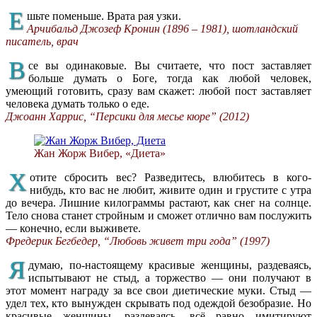
Е
шьте поменьше. Врата рая узки.
Арчибальд Джозеф Кронин (1896 – 1981), шотландский
писатель, врач
В
се вы одинаковые. Вы считаете, что пост заставляет
больше думать о Боге, тогда как любой человек,
умеющий готовить, сразу вам скажет: любой пост заставляет
человека думать только о еде.
Джоанн Харрис, “Персики для месье кюре” (2012)
Жан Жорж Вибер, «Диета»
Х
отите сбросить вес? Разведитесь, влюбитесь в кого-
нибудь, кто вас не любит, живите один и грустите с утра
до вечера. Лишние килограммы растают, как снег на солнце.
Тело снова станет стройным и сможет отлично вам послужить
— конечно, если выживете.
Фредерик Бегбедер, “Любовь живет три года” (1997)
Я
думаю, по-настоящему красивые женщины, раздеваясь,
испытывают не стыд, а торжество — они получают в
этот момент награду за все свои диетические муки. Стыд —
удел тех, кто вынужден скрывать под одеждой безобразие. Но
красивые женщины, раздеваясь, всё равно имитируют