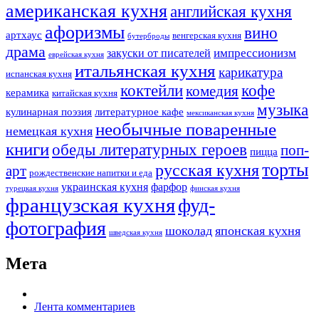
американская кухня
английская кухня
афоризмы
вино
артхаус
венгерская кухня
бутерброды
драма
импрессионизм
закуски от писателей
еврейская кухня
итальянская кухня
карикатура
испанская кухня
коктейли
кофе
комедия
керамика
китайская кухня
музыка
кулинарная поэзия
литературное кафе
мексиканская кухня
необычные поваренные
немецкая кухня
книги
обеды литературных героев
поп-
пицца
торты
русская кухня
арт
рождественские напитки и еда
украинская кухня
фарфор
турецкая кухня
финская кухня
французская кухня
фуд-
фотография
шоколад
японская кухня
шведская кухня
Мета
Лента комментариев