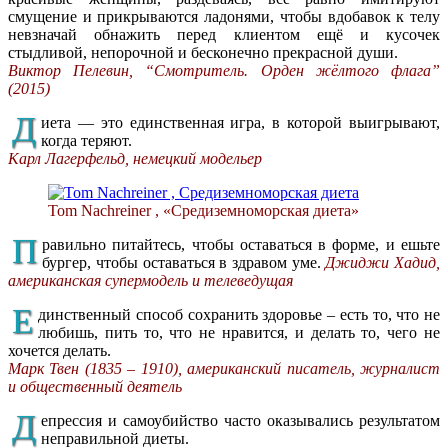
смущение и прикрываются ладонями, чтобы вдобавок к телу
невзначай обнажить перед клиентом ещё и кусочек
стыдливой, непорочной и бесконечно прекрасной души.
Виктор Пелевин, “Смотритель. Орден жёлтого флага”
(2015)
Д
иета — это единственная игра, в которой выигрывают,
когда теряют.
Карл Лагерфельд, немецкий модельер
Tom Nachreiner , «Средиземноморская диета»
П
равильно питайтесь, чтобы оставаться в форме, и ешьте
бургер, чтобы оставаться в здравом уме.
Джиджи Хадид,
американская супермодель и телеведущая
Е
динственный способ сохранить здоровье – есть то, что не
любишь, пить то, что не нравится, и делать то, чего не
хочется делать.
Марк Твен (1835 – 1910), американский писатель, журналист
и общественный деятель
Д
епрессия и самоубийство часто оказывались результатом
неправильной диеты.