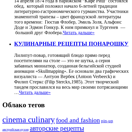
14 апреля 1874 года в парижском “Кафе Риш” состоялся
обед, который положил начало 6-летней традиции
литературно-гастрономического гурманства. Участники
знаменитой трапезы – цвет французской литературы
того времени: Гюстав Флобер, Эмиль Золя, Альфонс
Доде и Эдмон Гонкур. К ним примкнул и Тургенев —
большой друг Флобера.
Читать дальше»
КУЛИНАРНЫЕ РЕЦЕПТЫ ПОНАРОШКУ
Лилипут-повар, готовящий блюдо прямо перед
посетителями на столе — это не шутка, а серия
забавных миниатюр, созданная бельгийской студией
анимации «Skullmapping». Ее основали два графических
визуалиста — Антуон Вербек (Antoon Verbeeck) и
Филип Стеркс (Filip Sterckx,1985). Этот творческий
тандем прославился на весь мир своими потрясающими
…
Читать дальше»
Облако тегов
cinema culinary
food аnd fashion
pin-up
авторские рецепты
австрийская кухня