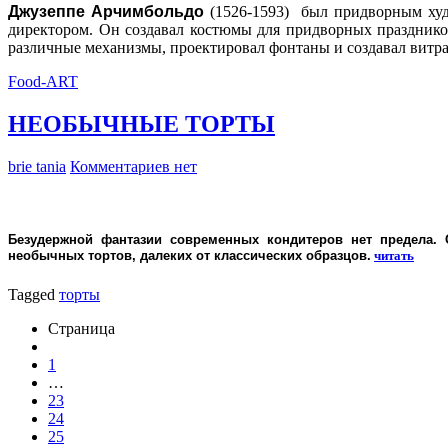
Джузеппе Арчимбольдо
(1526-1593) был придворным худ
директором. Он создавал костюмы для придворных празднико
различные механизмы, проектировал фонтаны и создавал витра
Food-ART
НЕОБЫЧНЫЕ ТОРТЫ
brie tania
Комментариев нет
Безудержной фантазии современных кондитеров нет предела.
необычных тортов, далеких от классических образцов.
читать
Tagged
торты
Страница
1
…
23
24
25