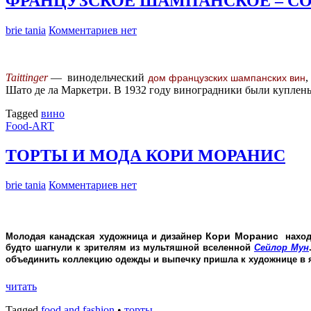
ФРАНЦУЗСКОЕ ШАМПАНСКОЕ – С
brie tania
Комментариев нет
Taittinger
— винодельческий
,
дом французских шампанских вин
Шато де ла Маркетри. В 1932 году виноградники были куплен
Tagged
вино
Food-ART
ТОРТЫ И МОДА КОРИ МОРАНИС
brie tania
Комментариев нет
Кори Моранис
Молодая канадская художница и дизайнер
находи
будто шагнули к зрителям из мультяшной вселенной
Сейлор Мун
объединить коллекцию одежды и выпечку пришла к художнице в ян
читать
Tagged
food аnd fashion
•
торты