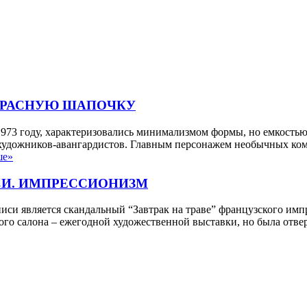
КРАСНУЮ ШАПОЧКУ
73 году, характеризовались минимализмом формы, но емкостью 
художников-авангардистов. Главным персонажем необычных комик
ше»
СИ. ИМПРЕССИОНИЗМ
си является скандальный “Завтрак на траве” французского имп
ого салона – ежегодной художественной выставки, но была отвер