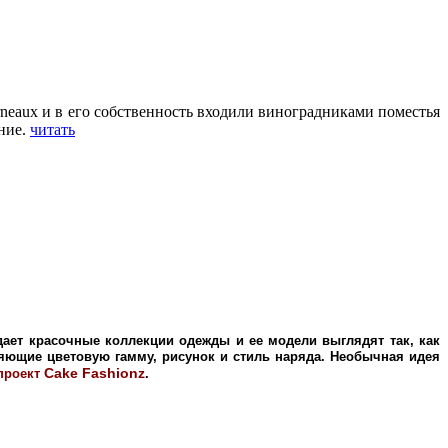
urneaux и в его собственность входили виноградниками поместья
ние.
читать
дает красочные коллекции одежды и ее модели выглядят так, как
яющие цветовую гамму, рисунок и стиль наряда. Необычная идея
Cake Fashionz
проект
.