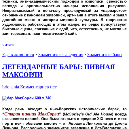
техники, анти-академическим подходом к живописи, свежестью
взгляда и оригинальностью манеры исполнения рисунков.
Непризнаваемый и поначалу преследуемый за «варварское»
отношение к каноноам живописи, арт-наив в итоге выжил и занял
достойное место в истории мировой культуры. В творчестве
художников, работающих в этом жанре, не редко присутствуют
бытовые сцены, связанные с едой, что, естественно, не могло не
заинтересовать наш тематический сайт.
читать
Еда в живописи
•
Знаменитые заведения
•
Знаменитые бары
ЛЕГЕНДАРНЫЕ БАРЫ: ПИВНАЯ
МАКСОРЛИ
brie tania
Комментариев нет
Когда речь заходит о нью-йоркских исторических барах, то
Старая пивная МакСорли
“
” (
McSorley’s Old Ale House
) всегда
называется первой. Она была открыта в средине XIX века и с тех
пор в ней побывали многие – от Авраама Линкольна до Джона
Леннона. Расположено знаменитое заведение в Ист-Виллидже на