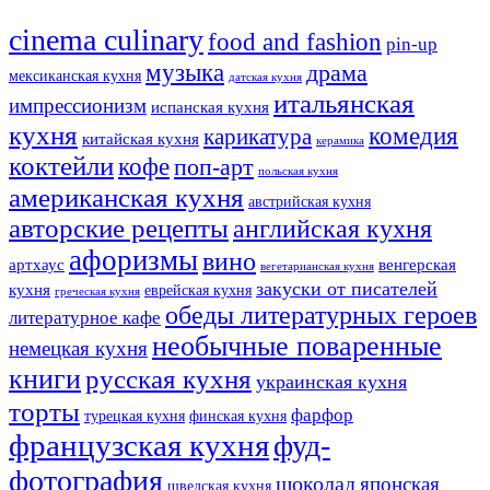
cinema culinary
food аnd fashion
pin-up
музыка
драма
мексиканская кухня
датская кухня
итальянская
импрессионизм
испанская кухня
кухня
комедия
карикатура
китайская кухня
керамика
коктейли
кофе
поп-арт
польская кухня
американская кухня
австрийская кухня
авторские рецепты
английская кухня
афоризмы
вино
артхаус
венгерская
вегетарианская кухня
закуски от писателей
кухня
еврейская кухня
греческая кухня
обеды литературных героев
литературное кафе
необычные поваренные
немецкая кухня
книги
русская кухня
украинская кухня
торты
фарфор
турецкая кухня
финская кухня
французская кухня
фуд-
фотография
шоколад
японская
шведская кухня