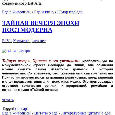
современного Eat-Artа
Еда в живописи
•
Еда и кино
•
Юмор про еду
ТАЙНАЯ ВЕЧЕРЯ ЭПОХИ
ПОСТМОДЕРНА
El Vis
Комментариев нет
Тайную вечерю Христа с его учениками
, изображенную на
монументальной фреске Леонардо да Винчи, вне сомнений
можно считать самой известной трапезой в истории
человечества. Со временем, этот живописный символ таинства
Причастия переместился за границы религиозных представлений
и стал предметом внимания всех масс-медиа. Это подтверждает
огромное количество реплик, интерпретаций, ремейков и
интернет-мемов «Тайной вечери».
читать
Tagged
поп-арт
Еда в живописи
•
Цитаты о еде
•
Литературные цитаты o еде