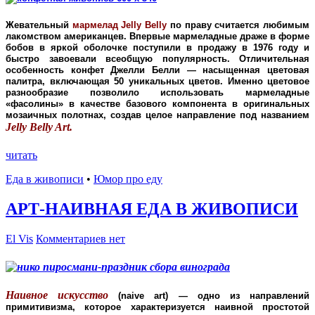
Жевательный
мармелад Jelly Belly
по праву считается любимым
лакомством американцев. Впервые мармеладные драже в форме
бобов в яркой оболочке поступили в продажу в 1976 году и
быстро завоевали всеобщую популярность. Отличительная
особенность конфет
Джелли Белли
— насыщенная цветовая
палитра, включающая 50 уникальных цветов. Именно цветовое
разнообразие позволило использовать мармеладные
«фасолины» в качестве базового компонента в оригинальных
мозаичных полотнах, создав целое направление под названием
Jelly Belly Art.
читать
Еда в живописи
•
Юмор про еду
АРТ-НАИВНАЯ ЕДА В ЖИВОПИСИ
El Vis
Комментариев нет
Наивное искусство
(naive art) — одно из направлений
примитивизма, которое характеризуется наивной простотой