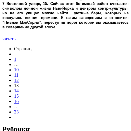
7 Восточной улице, 15. Сейчас этот богемный район считается
символом ночной жизни Нью-Йорка и центром контр-культуры,
но на его улицах можно найти уютные бары, которых не
коснулись веяния времени. К таким заведениям и относится
“Пивная МакСорли”, переступив порог которой вы оказываетесь
в совершенно другой эпохе.
читать
Страница
1
…
10
11
12
13
14
15
16
…
23
Рубрики