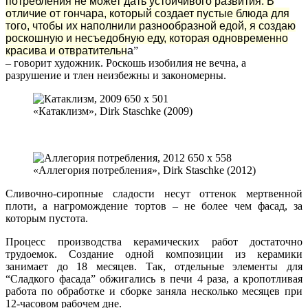
потребления не может дать устойчивого развития. В
отличие от гончара, который создает пустые блюда для
того, чтобы их наполнили разнообразной едой, я создаю
роскошную и несъедобную еду, которая одновременно
красива и отвратительн
а
”
– говорит художник. Роскошь изобилия не вечна, а
разрушение и тлен неизбежны и закономерны.
«Катаклизм», Dirk Staschke (2009)
«Аллегория потребления», Dirk Staschke (2012)
Сливочно-сиропные сладости несут оттенок мертвенной
плоти, а нагромождение тортов – не более чем фасад, за
которым пустота.
Процесс производства керамических работ достаточно
трудоемок. Создание одной композиции из керамики
занимает до 18 месяцев. Так, отдельные элементы для
“Сладкого фасада” обжигались в печи 4 раза, а кропотливая
работа по обработке и сборке заняла несколько месяцев при
12-часовом рабочем дне.