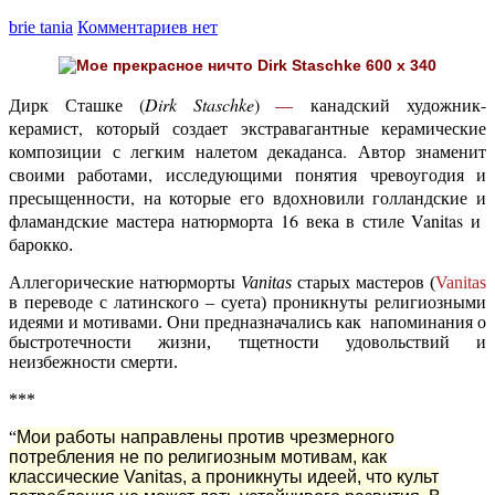
brie tania
Комментариев нет
Дирк Сташке (
Dirk Staschke
)
—
канадский художник-
керамист, который создает экстравагантные керамические
композиции с легким налетом декаданса. Автор знаменит
своими работами, исследующими понятия чревоугодия и
пресыщенности, на которые его вдохновили голландские и
фламандские мастера натюрморта 16 века в стиле Vanitas и
барокко
.
Аллегорические натюрморты
Vanitas
старых мастеров (
Vanitas
в переводе с латинского – суета) проникнуты религиозными
идеями и мотивами. Они предназначались как напоминания о
быстротечности жизни, тщетности удовольствий и
неизбежности смерти.
***
“
Мои работы направлены против чрезмерного
потребления не по религиозным мотивам, как
классические Vanitas, а проникнуты идеей, что культ