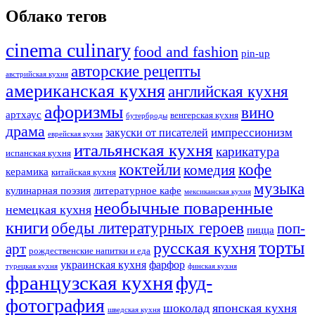
Облако тегов
cinema culinary
food аnd fashion
pin-up
авторские рецепты
австрийская кухня
американская кухня
английская кухня
афоризмы
вино
артхаус
венгерская кухня
бутерброды
драма
импрессионизм
закуски от писателей
еврейская кухня
итальянская кухня
карикатура
испанская кухня
коктейли
кофе
комедия
керамика
китайская кухня
музыка
кулинарная поэзия
литературное кафе
мексиканская кухня
необычные поваренные
немецкая кухня
книги
обеды литературных героев
поп-
пицца
торты
русская кухня
арт
рождественские напитки и еда
украинская кухня
фарфор
турецкая кухня
финская кухня
французская кухня
фуд-
фотография
шоколад
японская кухня
шведская кухня