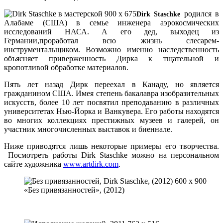
родился в
Dirk Staschke
Алабаме (США) в семье инженера аэрокосмических
исследований НАСА. А его дед, выходец из
Германии,проработал всю жизнь слесарем-
инструментальщиком. Возможно именно наследственность
объясняет приверженность Дирка к тщательной и
кропотливой обработке материалов.
Пять лет назад Дирк переехал в Канаду, но является
гражданином США. Имея степень бакалавра изобразительных
искусств, более 10 лет посвятил преподаванию в различных
университетах Нью-Йорка и Ванкувера. Его работы находятся
во многих коллекциях престижных музеев и галерей, он
участник многочисленных выставок и биеннале.
Ниже приводятся лишь некоторые примеры его творчества.
Посмотреть работы Dirk Staschke можно на персональном
сайте художника
www.artdirk.com
.
«Без привязанностей», (2012)