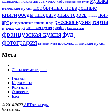
музыка
кулинарная поэзия
литературное кафе
мексиканская кухня
необычные поваренные
немецкая кухня
книги
обеды литературных героев
поп-
пицца
торты
русская кухня
арт
рождественские напитки и еда
украинская кухня
фарфор
турецкая кухня
финская кухня
французская кухня
фуд-
фотография
шоколад
японская кухня
шведская кухня
Мета
Лента комментариев
Главная
Карта сайта
Контакты
О проекте
Блог
© 2014-2023
ARTотека еды
Читать нас