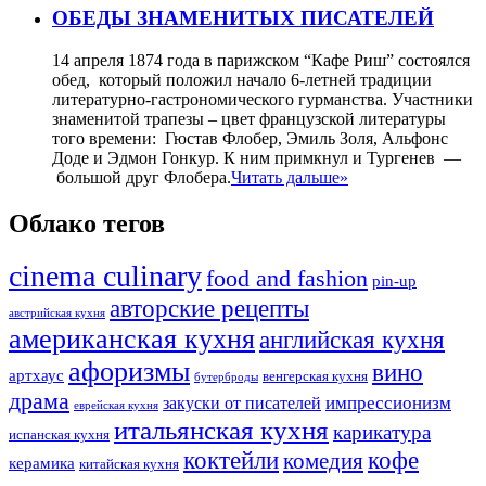
ОБЕДЫ ЗНАМЕНИТЫХ ПИСАТЕЛЕЙ
14 апреля 1874 года в парижском “Кафе Риш” состоялся
обед, который положил начало 6-летней традиции
литературно-гастрономического гурманства. Участники
знаменитой трапезы – цвет французской литературы
того времени: Гюстав Флобер, Эмиль Золя, Альфонс
Доде и Эдмон Гонкур. К ним примкнул и Тургенев —
большой друг Флобера.
Читать дальше»
Облако тегов
cinema culinary
food аnd fashion
pin-up
авторские рецепты
австрийская кухня
американская кухня
английская кухня
афоризмы
вино
артхаус
венгерская кухня
бутерброды
драма
импрессионизм
закуски от писателей
еврейская кухня
итальянская кухня
карикатура
испанская кухня
коктейли
кофе
комедия
керамика
китайская кухня