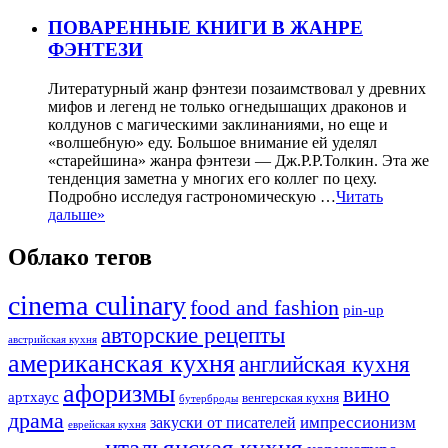
ПОВАРЕННЫЕ КНИГИ В ЖАНРЕ
ФЭНТЕЗИ
Литературный жанр фэнтези позаимствовал у древних
мифов и легенд не только огнедышащих драконов и
колдунов с магическими заклинаниями, но еще и
«волшебную» еду. Большое внимание ей уделял
«старейшина» жанра фэнтези — Дж.Р.Р.Толкин. Эта же
тенденция заметна у многих его коллег по цеху.
Подробно исследуя гастрономическую …
Читать
дальше»
Облако тегов
cinema culinary
food аnd fashion
pin-up
авторские рецепты
австрийская кухня
американская кухня
английская кухня
афоризмы
вино
артхаус
венгерская кухня
бутерброды
драма
импрессионизм
закуски от писателей
еврейская кухня
итальянская кухня