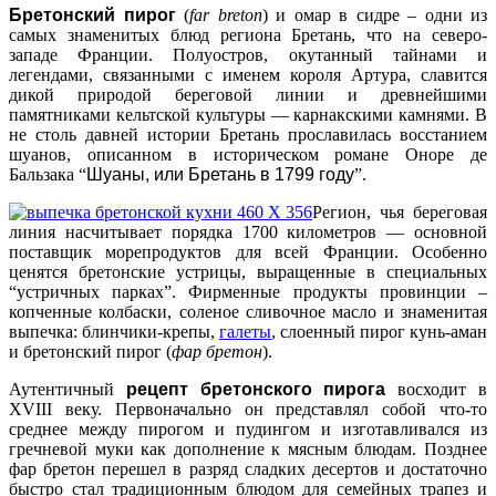
Бретонский пирог
(
far breton
) и омар в сидре – одни из
самых знаменитых блюд региона Бретань, что на северо-
западе Франции. Полуостров, окутанный тайнами и
легендами, связанными с именем короля Артура, славится
дикой природой береговой линии и древнейшими
памятниками кельтской культуры — карнакскими камнями. В
не столь давней истории Бретань прославилась восстанием
шуанов, описанном в историческом романе Оноре де
Бальзака “
Шуаны, или Бретань в 1799 году
”.
Регион, чья береговая
линия насчитывает порядка 1700 километров — основной
поставщик морепродуктов для всей Франции. Особенно
ценятся бретонские устрицы, выращенные в специальных
“устричных парках”. Фирменные продукты провинции –
копченные колбаски, соленое сливочное масло и знаменитая
выпечка: блинчики-крепы,
галеты
, слоенный пирог кунь-аман
и бретонский пирог (
фар бретон
).
Аутентичный
рецепт бретонского пирога
восходит в
XVIII веку. Первоначально он представлял собой что-то
среднее между пирогом и пудингом и изготавливался из
гречневой муки как дополнение к мясным блюдам. Позднее
фар бретон перешел в разряд сладких десертов и достаточно
быстро стал традиционным блюдом для семейных трапез и