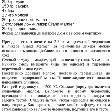
250 гр. муки
150 гр. сахара
4 яйца
1 литр молока
20 гр. сливочного масла
2 столовые ложки ликер Grand Marnier
250 гр. чернослива
Форма для выпечки диаметром 25см с высоким бортиком
Прежде всего, замочите на 2-3 часа промытый чернослив
в ликере Grand Marnier. За неимением ликера можно
использовать коньяк, добавив в него немного апельсинового
сока.
Смешайте муку с сахаром, добавив щепотку соли. В сахарно-
мучную смесь вмешайте яйца (по одному) и тщательно
перемешайте миксером.
Постепенно добавьте молоко, постоянно перемешивая, до
получения однородной массы. Готовое жидкое тесто должно
напоминать блинное.
Разогрейте духовку при 200 °C. Смажьте форму для выпечки
сливочным маслом. Выложите в форму чернослив,
предварительно промокнув лишнюю жидкость, и аккуратно
залейте тестом. Следите за тем, чтобы чернослив не сбился в
одну сторону. Как вариант, вначале залейте в форму тесто, а
затем равномерно выложите чернослив, подтопив его в тесте.