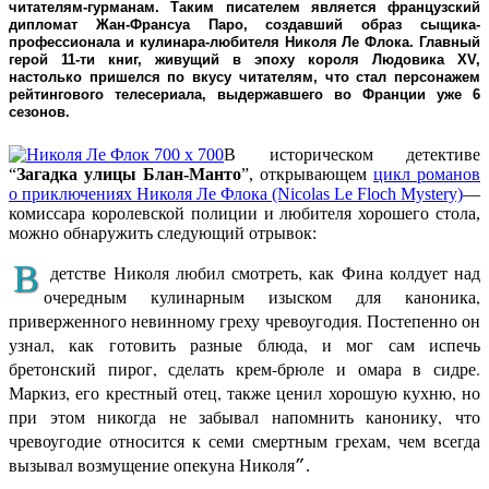
читателям-гурманам. Таким писателем является французский
дипломат Жан-Франсуа Паро, создавший образ сыщика-
профессионала и кулинара-любителя Николя Ле Флока. Главный
герой 11-ти книг, живущий в эпоху короля Людовика XV,
настолько пришелся по вкусу читателям, что стал персонажем
рейтингового телесериала, выдержавшего во Франции уже 6
сезонов.
В историческом детективе
“
Загадка улицы Блан-Манто
”, открывающем
цикл романов
о приключениях Николя Ле Флока (Nicolas Le Floch Mystery)
—
комиссара королевской полиции и любителя хорошего стола,
можно обнаружить следующий отрывок:
В
детстве Николя любил смотреть, как Фина колдует над
очередным кулинарным изыском для каноника,
приверженного невинному греху чревоугодия. Постепенно он
узнал, как готовить разные блюда, и мог сам испечь
бретонский пирог, сделать крем-брюле и омара в сидре.
Маркиз, его крестный отец, также ценил хорошую кухню, но
при этом никогда не забывал напомнить канонику, что
чревоугодие относится к семи смертным грехам, чем всегда
вызывал возмущение опекуна Николя
.
”