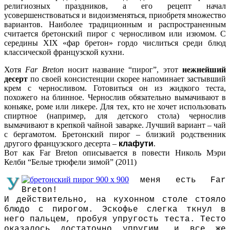
религиозных праздников, а его рецепт начал
усовершенствоваться и видоизменяться, приобретя множество
вариантов. Наиболее традиционным и распространенным
считается бретонский пирог с черносливом или изюмом. С
середины XIX «фар бретон» гордо числиться среди блюд
классической французской кухни.
Хотя
Far Breton
носит название “пирог”, этот
нежнейший
десерт
по своей консистенции скорее напоминает застывший
крем с черносливом. Готовиться он из жидкого теста,
похожего на блинное. Чернослив обязательно вымачивают в
коньяке, роме или ликере. Для тех, кто не хочет использовать
спиртное (например, для детского стола) чернослив
вымачивают в крепкой чайной заварке. Лучший вариант – чай
с бергамотом. Бретонский пирог – близкий родственник
другого французского десерта –
клафути
.
Вот как Far Breton описывается в повести
Николь Мэри
Келби
“Белые трюфели зимой” (2011)
У
меня есть Far
Breton!
И действительно, на кухонном столе стояло
блюдо с пирогом. Эскофье слегка ткнул в
него пальцем, пробуя упругость теста. Тесто
оказалось достаточно упругим, и все же