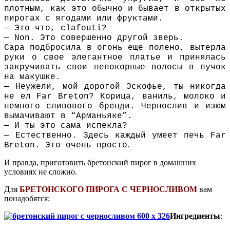
плотным, как это обычно и бывает в открытых
пирогах с ягодами или фруктами.
— Это что, сlafouti?
— Non. Это совершенно другой зверь.
Сара подбросила в огонь еще полено, вытерла
руки о свое элегантное платье и принялась
закручивать свои непокорные волосы в пучок
на макушке.
— Неужели, мой дорогой Эскофье, ты никогда
не ел Far Breton? Корица, ваниль, молоко и
немного сливового бренди. Чернослив и изюм
вымачивают в “Арманьяке”.
— И ты это сама испекла?
— Естественно. Здесь каждый умеет печь Far
.
Breton. Это очень просто
И правда, приготовить бретонский пирог в домашних
условиях не сложно.
Для
БРЕТОНСКОГО ПИРОГА С ЧЕРНОСЛИВОМ
вам
понадобятся:
Ингредиенты
: