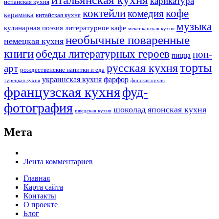
карикатура
испанская кухня
коктейли
кофе
комедия
керамика
китайская кухня
музыка
кулинарная поэзия
литературное кафе
мексиканская кухня
необычные поваренные
немецкая кухня
книги
обеды литературных героев
поп-
пицца
торты
русская кухня
арт
рождественские напитки и еда
украинская кухня
фарфор
турецкая кухня
финская кухня
французская кухня
фуд-
фотография
шоколад
японская кухня
шведская кухня
Мета
Лента комментариев
Главная
Карта сайта
Контакты
О проекте
Блог