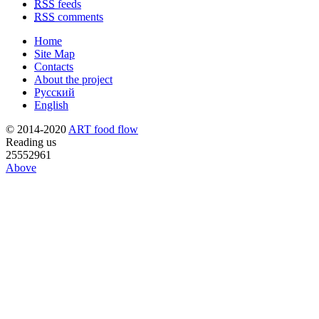
RSS
feeds
RSS
comments
Home
Site Map
Contacts
About the project
Русский
English
© 2014-2020
ART food flow
Reading us
25552961
Above