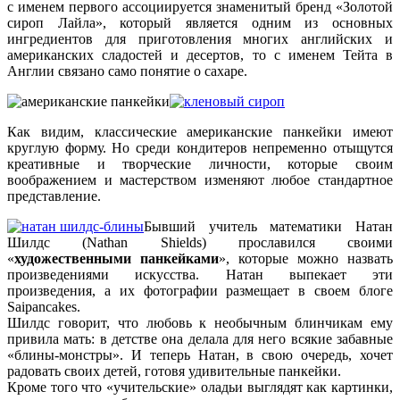
с именем первого ассоциируется знаменитый бренд «Золотой
сироп Лайла», который является одним из основных
ингредиентов для приготовления многих английских и
американских сладостей и десертов, то с именем Тейта в
Англии связано само понятие о сахаре.
Как видим, классические американские панкейки имеют
круглую форму. Но среди кондитеров непременно отыщутся
креативные и творческие личности, которые своим
воображением и мастерством изменяют любое стандартное
представление.
Бывший учитель математики Натан
Шилдс (Nathan Shields) прославился своими
«
художественными панкейками
», которые можно назвать
произведениями искусства. Натан выпекает эти
произведения, а их фотографии размещает в своем блоге
Saipancakes.
Шилдс говорит, что любовь к необычным блинчикам ему
привила мать: в детстве она делала для него всякие забавные
«блины-монстры». И теперь Натан, в свою очередь, хочет
радовать своих детей, готовя удивительные панкейки.
Кроме того что «учительские» оладьи выглядят как картинки,