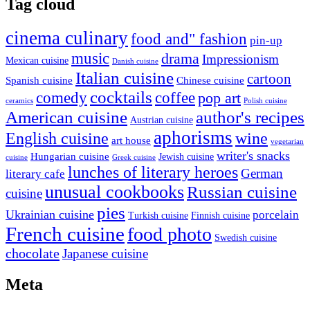
Tag cloud
cinema culinary
food and" fashion
pin-up
music
drama
Impressionism
Mexican cuisine
Danish cuisine
Italian cuisine
cartoon
Spanish cuisine
Chinese cuisine
cocktails
comedy
coffee
pop art
ceramics
Polish cuisine
American cuisine
author's recipes
Austrian cuisine
aphorisms
English cuisine
wine
art house
vegetarian
writer's snacks
Hungarian cuisine
Jewish cuisine
cuisine
Greek cuisine
lunches of literary heroes
German
literary cafe
unusual cookbooks
Russian cuisine
cuisine
pies
Ukrainian cuisine
porcelain
Turkish cuisine
Finnish cuisine
French cuisine
food photo
Swedish cuisine
chocolate
Japanese cuisine
Meta