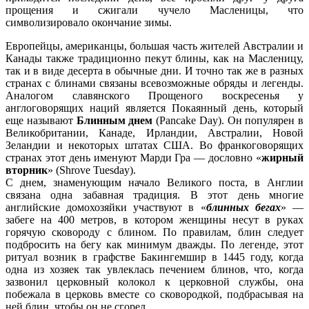
прощения и сжигали чучело Масленицы, что
символизировало окончание зимы.
Европейцы, американцы, большая часть жителей Австралии и
Канады также традиционно пекут блины, как на Масленицу,
так и в виде десерта в обычные дни. И точно так же в разных
странах с блинами связаны всевозможные обряды и легенды.
Аналогом славянского Прощеного воскресенья у
англоговорящих наций является Покаянный день, который
еще называют
Блинным днем
(Pancake Day). Он популярен в
Великобритании, Канаде, Ирландии, Австралии, Новой
Зеландии и некоторых штатах США. Во франкоговорящих
странах этот день именуют Марди Гра — дословно «
жирный
вторник
» (Shrove Tuesday).
С днем, знаменующим начало Великого поста, в Англии
связана одна забавная традиция. В этот день многие
английские домохозяйки участвуют в «
блинных бегах
» —
забеге на 400 метров, в котором женщины несут в руках
горячую сковороду с блином. По правилам, блин следует
подбросить на бегу как минимум дважды. По легенде, этот
ритуал возник в графстве Бакингемшир в 1445 году, когда
одна из хозяек так увлеклась печением блинов, что, когда
зазвонил церковный колокол к церковной службы, она
побежала в церковь вместе со сковородкой, подбрасывая на
ней блин, чтобы он не сгорел.