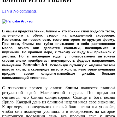
El Vis
No comments.
В нашем представлении, блины – это тонкий слой жидкого теста,
запеченного с обеих сторон на раскаленной сковороде.
Растекаясь по поверхности, тесто повторяет ее круглую форму.
При этом, блины как губка впитывают в себя растопленное
масло, отчего они делаются сочными, лоснящимися и
вкусными. По крайней мере, к такому их виду мы привыкли с
детства. Но в последние годы у пользователей интернета
стремительно приобретает популярность фуд-арт направление,
Pancake Art
.
именуемое
Используя бутылку с жидким тестом
вместо кисти, а сковороду вместо холста, некоторые кулинары
придают своим оладьям-панкейкам дизайн, больше
напоминающий живопись.
С языческих времен у славян
блины
являются главной
ритуальной едой Масленичной недели. По преданию
считается, что блины олицетворяют Солнце и бога весны
Ярило. Каждый день из блинной недели имел свое значение.
К примеру, в понедельник первый блин пекли «за упокой»,
чтобы они помянули усопших, а в воскресенье, на которое
приходится последний день, все просили друг у друга