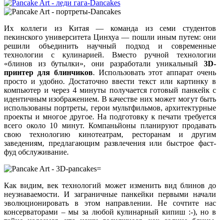
Их коллеги из Китая — команда из семи студентов
пекинского университета Цинхуа — пошли иным путем: они
решили объединить научный подход и современные
технологии с кулинарией. Вместо ручной технологии
«блинов из бутылки», они разработали уникальный
3D-
принтер для блинчиков
. Использовать этот аппарат очень
просто и удобно. Достаточно ввести текст или картинку в
компьютер и через 4 минуты получается готовый панкейк с
идентичным изображением. В качестве них может могут быть
использованы портреты, герои мультфильмов, архитектурные
проекты и многое другое. На подготовку к печати требуется
всего около 10 минут. Компаньйоны планируют продавать
свою технологию кинотеатрам, ресторанам и другим
заведениям, предлагающим развлечения или быстрое фаст-
фуд обслуживание.
Как видим, век технологий может изменить вид блинов до
неузнаваемости. И заграничные панкейки первыми начали
эволюционировать в этом направлении. Не сочтите нас
консерваторами – мы за любой кулинарный кипиш :-), но в