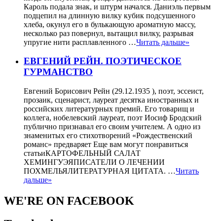
Кароль подала знак, и штурм начался. Даниэль первым
подцепил на длинную вилку кубик подсушенного
хлеба, окунул его в булькающую ароматную массу,
несколько раз повернул, вытащил вилку, разрывая
упругие нити расплавленного …
Читать дальше»
ЕВГЕНИЙ РЕЙН. ПОЭТИЧЕСКОЕ
ГУРМАНСТВО
Евгений Борисович Рейн (29.12.1935 ), поэт, эссеист,
прозаик, сценарист, лауреат десятка иностранных и
российских литературных премий. Его товарищ и
коллега, нобелевский лауреат, поэт Иосиф Бродский
публично признавал его своим учителем. А одно из
знаменитых его стихотворений «Рождественский
романс» предваряет Еще вам могут понравиться
статьиКАРТОФЕЛЬНЫЙ САЛАТ
ХЕМИНГУЭЯПИСАТЕЛИ О ЛЕЧЕНИИ
ПОХМЕЛЬЯЛИТЕРАТУРНАЯ ЦИТАТА. …
Читать
дальше»
WE'RE ON FACEBOOK