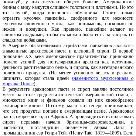
пожалуй, у них все-таки общего больше. Американские
блины с виду кажутся слишком толстыми и плотными. Но это
тот случай, когда внешность обманчива! Стоит только
отрезать кусочек панкейка, сдобренного для нежности
кусочком сливочного масла, как понимаешь, насколько он
нежен и воздушен. Как правило, панкейки делают не
слишком сладкими, чтобы их можно было есть на завтрак со
сладкими добавками.
В Америке обязательными атрибутами панкейков являются
знаменитые арахисовая паста и кленовый сироп. В первой
половине XX века американское правительство приложило
немало усилий для популяризации арахиса как источника
дешёвого растительного белка, и сиропа, как вегетарианского
полезного продукта. (Не менее усиленно велась и реклама
шпината, которая стала идеей
знаменитого мультсериала о
морячке Попае
).
В результате арахисовая паста и сироп заняли постоянное
место на столе среднестатистической американской семьи, а
множество книг и фильмов создали из них своеобразное
кулинарное клише. Поэтому, мало кто теперь припоминает,
что эти продукты попали к американцам извне. Арахисовая
паста, скорее всего, из Африки. А производить и использовать
сироп первыми начали британцы-сахарозаводчики, в
частности, шотландский бизнесмен Абрам Лайл и
промышленник сэр Генри Тейт (Henry Tate; 1819—1899). Если