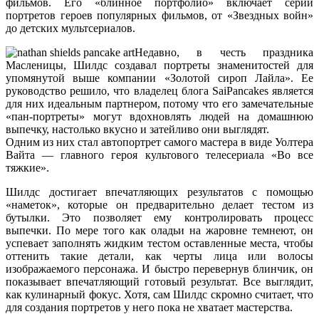
фильмов. Его «блинное портфолио» включает серии
портретов героев популярных фильмов, от «Звездных войн»
до детских мультсериалов.
Недавно, в честь праздника
Масленицы, Шилдс создавал портреты знаменитостей для
упомянутой выше компании «Золотой сироп Лайла». Ее
руководство решило, что владелец блога SaiPancakes является
для них идеальным партнером, потому что его замечательные
«пан-портреты» могут вдохновлять людей на домашнюю
выпечку, настолько вкусно и затейливо они выглядят.
Одним из них стал автопортрет самого мастера в виде Уолтера
Вайта — главного героя культового телесериала «Во все
тяжкие».
Шилдс достигает впечатляющих результатов с помощью
«наметок», которые он предварительно делает тестом из
бутылки. Это позволяет ему контролировать процесс
выпечки. По мере того как оладьи на жаровне темнеют, он
успевает заполнять жидким тестом оставленные места, чтобы
оттенить такие детали, как черты лица или волосы
изображаемого персонажа. И быстро перевернув блинчик, он
показывает впечатляющий готовый результат. Все выглядит,
как кулинарный фокус. Хотя, сам Шилдс скромно считает, что
для создания портретов у него пока не хватает мастерства.