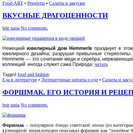
Food-ART
•
Рецепты
•
Салаты и закуски
ВКУСНЫЕ ДРАГОЦЕННОСТИ
brie tania
No comments.
Немецкий
ювелирный дом Hemmerle
празднует в этом
ювелирного дизайна, разрушая привычные стереотипы. 
Hemmerle — это сочетание меди и серебра, нержавеюще
коллекций иногда служит сама Природа.
читать
Tagged
food аnd fashion
Еда в литературе
•
Литературные цитаты o еде
•
Салаты и заку
ФОРШМАК. ЕГО ИСТОРИЯ И РЕЦЕ
brie tania
No comments.
Форшмак
– популярное блюдо советской эпохи (из категори
кулинарной энциклопедии описывал форшмак как “
холодное б