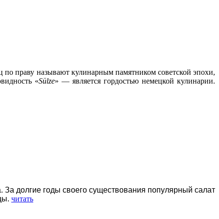
ец по праву называют кулинарным памятником советской эпохи,
овидность «
Sülze
» — является гордостью немецкой кулинарии.
ка. За долгие годы своего существования популярный салат
цы.
читать