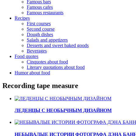
Famous bars
Famous cafes
Famous restaurants
Recipes
First courses
Second course
Dough dishes
Salads and appetizers
Desserts and sweet baked goods
Beverages
Food quotes
Cinquotes about food
Literary quotations about food
Humor about food
Recording tape measure
ЛЕДЕНЦЫ С НЕОБЫЧНЫМ ДИЗАЙНОМ
НЕБЫВАЛЫЕ ИСТОРИИ ФОТОГРАФА ДЭНА БАН