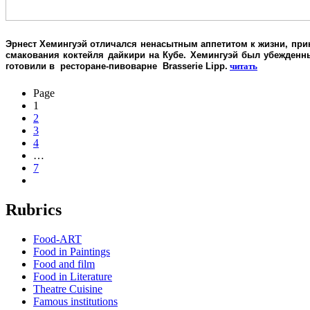
Эрнест Хемингуэй отличался ненасытным аппетитом к жизни, при
смакования коктейля дайкири на Кубе. Хемингуэй был убежденн
готовили в ресторане-пивоварне Brasserie Lipp.
читать
Page
1
2
3
4
…
7
Rubrics
Food-ART
Food in Paintings
Food and film
Food in Literature
Theatre Cuisine
Famous institutions