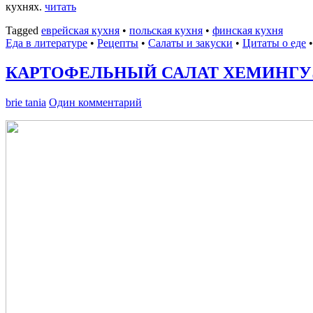
кухнях.
читать
Tagged
еврейская кухня
•
польская кухня
•
финская кухня
Еда в литературе
•
Рецепты
•
Салаты и закуски
•
Цитаты о еде
КАРТОФЕЛЬНЫЙ САЛАТ ХЕМИНГУ
brie tania
Один комментарий