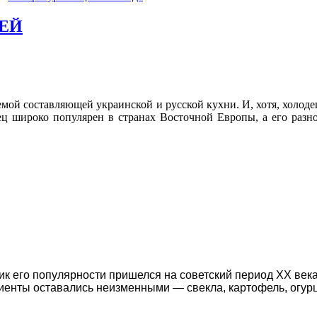
ЕЙ
лемой составляющей украинской и русской кухни. И, хотя, холод
ец широко популярен в странах Восточной Европы, а его разн
о пик его популярности пришелся на советский период XX ве
диенты оставались неизменными — свекла, картофель, огур