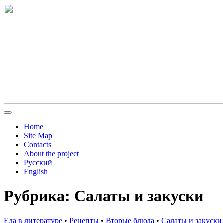
Home
Site Map
Contacts
About the project
Русский
English
Рубрика: Салаты и закуски
Еда в литературе
•
Рецепты
•
Вторые блюда
•
Салаты и закуски