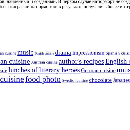
в: найденный и созданный. В первом случае натюрморт не созда
тобы фотографии натюрмортов в результате получались более и
music
drama
Impressionism
Spanish cuis
an cuisine
Danish cuisine
an cuisine
author's recipes
English 
Austrian cuisine
unu
lunches of literary heroes
German cuisine
cafe
cuisine
food photo
chocolate
Japanes
Swedish cuisine