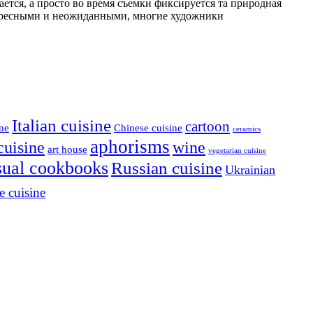
ется, а просто во время съемки фиксируется та природная
нтересными и неожиданными, многие художники
Italian cuisine
cartoon
ine
Chinese cuisine
ceramics
aphorisms
cuisine
wine
art house
vegetarian cuisine
sual cookbooks
Russian cuisine
Ukrainian
e cuisine