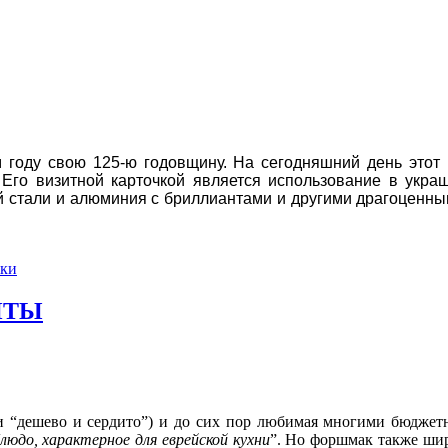
 году свою 125-ю годовщину. На сегодняшний день этот
Его визитной карточкой является использование в укр
й стали и алюминия с бриллиантами и другими драгоценн
ски
ПТЫ
и “дешево и сердито”) и до сих пор любимая многими бюджетн
людо, характерное для еврейской кухни
”. Но форшмак также шир