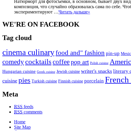
Натюрморт для фотосъемки, в основном, бывает двух видо
композиция, что случайно образовалась сама по себе. Ч
экспериментируют …
Читать дальше»
WE'RE ON FACEBOOK
Tag cloud
cinema culinary
food and" fashion
pin-up
Mexic
Americ
cocktails
comedy
coffee
pop art
Polish cuisine
writer's snacks
literary 
Hungarian cuisine
Jewish cuisine
Greek cuisine
French 
pies
cuisine
porcelain
Turkish cuisine
Finnish cuisine
Meta
RSS
feeds
RSS
comments
Home
Site Map