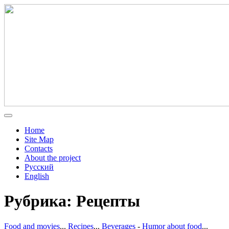
Home
Site Map
Contacts
About the project
Русский
English
Рубрика: Рецепты
Food and movies
...
Recipes
...
Beverages
-
Humor about food
...