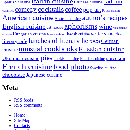
Italian cuisine
cartoon
Spanish cuisine
Chinese cuisine
cocktails
comedy
coffee
pop art
ceramics
Polish cuisine
American cuisine
author's recipes
Austrian cuisine
aphorisms
English cuisine
wine
art house
vegetarian
writer's snacks
Hungarian cuisine
Jewish cuisine
cuisine
Greek cuisine
lunches of literary heroes
German
literary cafe
unusual cookbooks
Russian cuisine
cuisine
pies
Ukrainian cuisine
porcelain
Turkish cuisine
Finnish cuisine
French cuisine
food photo
Swedish cuisine
chocolate
Japanese cuisine
Meta
RSS
feeds
RSS
comments
Home
Site Map
Contacts