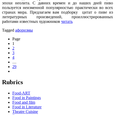
эпохи неолита. С давних времен и до наших дней пиво
пользуется неизменной популярностью практически во всех
странах мира. Предлагаем вам подборку цитат о пиве из
литературных произведений, проиллюстрированных
работами известных художников
читать
Tagged
афоризмы
Page
1
2
3
4
…
29
Rubrics
Food-ART
Food in Paintings
Food and film
Food in Literature
Theatre Cuisine