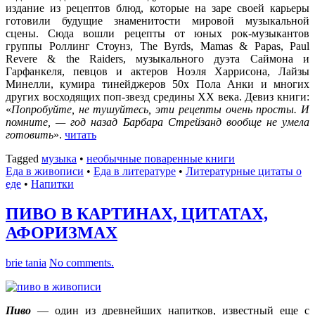
издание из рецептов блюд, которые на заре своей карьеры
готовили будущие знаменитости мировой музыкальной
сцены. Сюда вошли рецепты от юных рок-музыкантов
группы Роллинг Стоунз, The Byrds, Mamas & Papas, Paul
Revere & the Raiders, музыкального дуэта Саймона и
Гарфанкеля, певцов и актеров Ноэля Харрисона, Лайзы
Минелли, кумира тинейджеров 50х Пола Анки и многих
других восходящих поп-звезд средины ХХ века. Девиз книги:
«
Попробуйте, не тушуйтесь, эти рецепты очень просты. И
помните, — год назад Барбара Стрейзанд вообще не умела
готовить
».
читать
Tagged
музыка
•
необычные поваренные книги
Еда в живописи
•
Еда в литературе
•
Литературные цитаты o
еде
•
Напитки
ПИВО В КАРТИНАХ, ЦИТАТАХ,
АФОРИЗМАХ
brie tania
No comments.
Пиво
— один из древнейших напитков, известный еще с