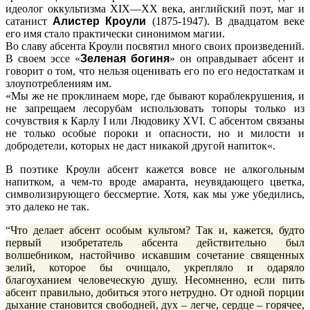
идеолог оккультизма XIX—XX века, английский поэт, маг и
сатанист
Алистер Кроули
(1875-1947). В двадцатом веке
его имя стало практически синонимом магии.
Во славу абсента Кроули посвятил много своих произведений.
В своем эссе «
Зеленая богиня
» он оправдывает абсент и
говорит о том, что нельзя оценивать его по его недостаткам и
злоупотреблениям им.
«
Мы же не проклинаем море, где бывают кораблекрушения, и
не запрещаем лесорубам использовать топоры только из
сочувствия к Карлу I или Людовику XVI. С абсентом связаны
не только особые пороки и опасности, но и милости и
добродетели, которых не даст никакой другой напиток
«.
В поэтике Кроули абсент кажется вовсе не алкогольным
напитком, а чем-то вроде амаранта, неувядающего цветка,
символизирующего бессмертие. Хотя, как мы уже убедились,
это далеко не так.
“
Что делает абсент особым культом? Так и, кажется, будто
первый изобретатель абсента действительно был
волшебником, настойчиво искавшим сочетание священных
зелий, которое бы очищало, укрепляло и одаряло
благоуханием человеческую душу. Несомненно, если пить
абсент правильно, добиться этого нетрудно. От одной порции
дыхание становится свободней, дух – легче, сердце – горячее,