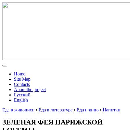
Home
Site Map
Contacts
About the project
Русский
English
Еда в живописи
•
Еда в литературе
•
Еда и кино
•
Напитки
ЗЕЛЕНАЯ ФЕЯ ПАРИЖСКОЙ
БОГЕМЫ