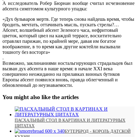
А исследователь Робер Бюрнан вообще считал исчезновение
абсента симптомом культурного упадка:
«Дух бульваров мертв. Где теперь снова найдешь время, чтобы
бродить, мечтать, оттачивать мысль, пускать стрелы?…
Абсент, волшебный абсент Зеленого часа, нефритовый
цветок, который цвел на каждой террасе, восхитительно
отравлял парижан, по крайней мере, давая им богатое
воображение, в то время как другие коктейли вызывали
тошноту без восторга»
.
Возможно, заклинаниями ностальгирующих страдальцев был
вызван дух абсента в наше время: в начале XXI века
совершенно неожиданно на прилавках винных бутиков
Европы абсент появился вновь, правда облегченный и
обновленный до неузнаваемости.
You might also like the articles
ПАСХАЛЬНЫЙ СТОЛ В КАРТИНАХ И ЛИТЕРАТУРНЫХ
ЦИТАТАХ
БУТЕРБРОД - КОРОЛЬ ДАТСКОЙ
КУХНИ