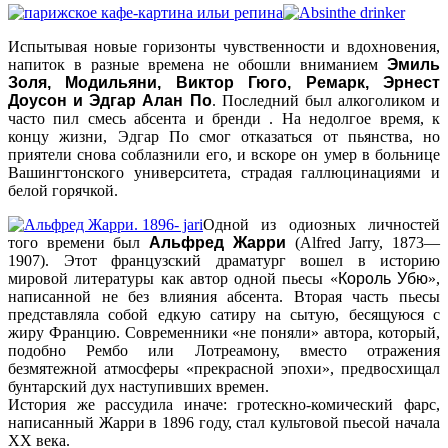
Испытывая новые горизонты чувственности и вдохновения,
напиток в разные времена не обошли вниманием
Эмиль
Золя, Модильяни, Виктор Гюго, Ремарк, Эрнест
Доусон и Эдгар Алан По
. Последний был алкоголиком и
часто пил смесь абсента и бренди . На недолгое время, к
концу жизни, Эдгар По смог отказаться от пьянства, но
приятели снова соблазнили его, и вскоре он умер в больнице
Вашингтонского университета, страдая галлюцинациями и
белой горячкой.
Одной из одиозных личностей
того времени был
Альфред Жарри
(Alfred Jarry, 1873—
1907). Этот французский драматург вошел в историю
мировой литературы как автор одной пьесы «
Король Убю
»,
написанной не без влияния абсента. Вторая часть пьесы
представляла собой едкую сатиру на сытую, бесящуюся с
жиру Францию. Современники «не поняли» автора, который,
подобно Рембо или Лотреамону, вместо отражения
безмятежной атмосферы «прекрасной эпохи», предвосхищал
бунтарский дух наступивших времен.
История же рассудила иначе: гротескно-комический фарс,
написанный Жарри в 1896 году, стал культовой пьесой начала
XX века.