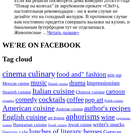
Если вы решили посмотреть дома комедию 2014-го года
“Повар на колесах” (в зарубежном прокате «Chef«),
настоятельная рекомендация – ни в коем случае не
делайте это на голодный желудок. В противном случае
вам постоянно придется совершать вылазки на кухню, и
банальным бутербродом тут не отделаешься.
Живописные …
Читать дальше»
WE'RE ON FACEBOOK
Tag cloud
cinema culinary
food and" fashion
pin-up
music
drama
Impressionism
Mexican cuisine
Danish cuisine
Italian cuisine
cartoon
Spanish cuisine
Chinese cuisine
cocktails
comedy
coffee
pop art
ceramics
Polish cuisine
American cuisine
author's recipes
Austrian cuisine
aphorisms
English cuisine
wine
art house
vegetarian
writer's snacks
Hungarian cuisine
Jewish cuisine
cuisine
Greek cuisine
lunches of literary heroes
German
literary cafe