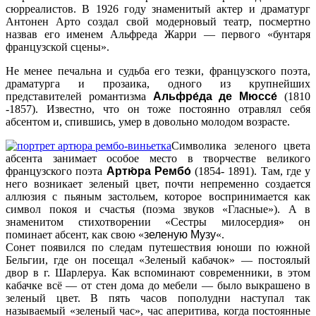
сюрреалистов. В 1926 году знаменитый актер и драматург
Антонен Арто создал свой модерновый театр, посмертно
назвав его именем Альфреда Жарри — первого «бунтаря
французской сцены».
Не менее печальна и судьба его тезки, французского поэта,
драматурга и прозаика, одного из крупнейших
представителей романтизма
Альфре́да де Мюссе́
(1810
-1857). Известно, что он тоже постоянно отравлял себя
абсентом и, спившись, умер в довольно молодом возрасте.
Символика зеленого цвета
абсента занимает особое место в творчестве великого
французского поэта
Артю́ра Рембо́
(1854- 1891). Там, где у
него возникает зеленый цвет, почти непременно создается
аллюзия с пьяным застольем, которое воспринимается как
символ покоя и счастья (поэма звуков «Гласные»). А в
знаменитом стихотворении «Сестры милосердия» он
поминает абсент, как свою «
зеленую Музу
«.
Сонет появился по следам путешествия юноши по южной
Бельгии, где он посещал «Зеленый кабачок» — постоялый
двор в г. Шарлеруа. Как вспоминают современники, в этом
кабачке всё — от стен дома до мебели — было выкрашено в
зеленый цвет. В пять часов пополудни наступал так
называемый «зеленый час», час аперитива, когда постоянные