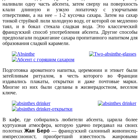
наливали одну часть абсента, затем сверху на поверхность
клали длинную и узкую лопаточку с узорчатыми
отверстиями, а на нее – 1-2 кусочка сахара. Затем на сахар
тонкой струйкой лили холодную воду, от которой он медленно
таял, и в бокал стекала сладкая вода. Это классический
французский способ употребления абсента. Другие способы
предполагали поджигание сахара пропитанного напитком для
образования сладкой карамели.
Подготовка ароматного напитка, церемонии и этикет были
затейливым ритуалом, в честь которого во Франции
издавались плакаты, открытки и даже почтовые марки.
Многие из них были сделаны в жизнерадостном, веселом
ключе.
В кафе, где собирались любители абсента, царила более
куртуазная атмосфера, которую удачно передавал на своих
полотнах
Жан Беро́
— французский салонный живописец-
импрессионист, приобретший известность жанровыми