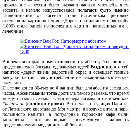
проявление агрессии было вызвано частым употреблением
абсента, а немало искусствоведов полагают, будто именно
галлюцинации от абсента стали источником цветовых
оттенков на картинах гения. «Дорога с кипарисом и звездой»
(1890) стала одной из последних картин, написанных им в
лечебнице.
Вопреки восторженному отношению к абсенту большинства
представителей богемы, одержимых идеей
Бодлера
, что сей
напиток «
дарит жизни радостный окрас и освещает темные
закоулки бытия
», злоупотребление им заканчивалось весьма
плачевно.
И все же конец 80-тых во Франции был для абсента звездным
часом. Абсентомания тогда достигла такого размаха, что время
между пятью и семью часами вечера называли не иначе как
l’heureverte
(
зеленое время
). В эти часы на улицах Парижа,
от Латинского квартала до Монмартра, в воздухе витали пары
полынного напитка, а популярные городские кафе были
заполнены потягивающими изумрудную жидкость
представителями модернистской богемы.