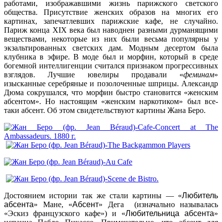
работами, изображавшими жизнь парижского светского
общества. Присутствие женских образов на многих его
картинах, запечатлевших парижские кафе, не случайно.
Париж конца XIX века был наводнен разными дурманящими
веществами, некоторые из них были весьма популярны у
экзальтированных светских дам. Модным десертом была
клубника в эфире. В моде был и морфин, который в среде
богемной интеллигенции считался признаком прогрессивных
взглядов. Лучшие ювелиры продавали «
феминам
»
изысканные серебряные и позолоченные шприцы. Александр
Дюма сокрушался, что морфин быстро становится «женским
абсентом». Но настоящим «женским наркотиком» был все-
таки абсент. Об этом свидетельствуют картины Жана Беро.
Достоянием истории так же стали картины — «
Любитель
абсента
» Мане, «
Абсент
» Дега (изначально называлась
«Эскиз французского кафе») и «
Любительница абсента
»