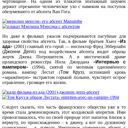
чертовщине. На одном из плакатов эпатажный шоумен
держит отрезанное человеческое ухо с намеком на поступок
обезумевшего от абсента Ван Гога.
Но даже в фильмах ужасов подчеркиваются пагубные для
здоровья свойства абсента. Так, в фильме братьев Хьюз «
Из
ада
» (2001) главный его герой — инспектор Фред Эбберлайн
(
Джонни Депп
) под воздействием абсента видит образы
жертв Джека Потрошителя. А в мистической драме
ирландского режиссёра Нила Джордана «
Интервью с
вампиром
» (1994), снятой по мотивам одноимённого
романа, вампир Лестат (
Том Круз
), испивший кровь
«заражённую» экстрактом горькой полыни, чувствует острое
отравление, грозящее его жизни.
Следует сказать, что часть французского общества уже в то
время стала демонизировать этот колдовской аперитив. Ими
провозглашалось, что по своей природе этот напиток близок к
вермуту, по происхождению – к джину, а вот по духовному
содержанию – к дьяволу. Некоторые сравнивали абсент с