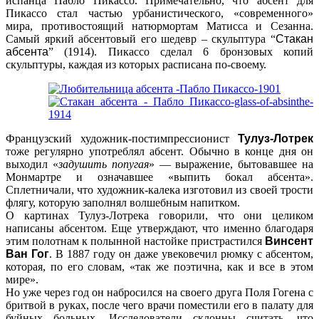
испанца Пабло Пикассо. Примечательно, что абсент для
Пикассо стал частью урбанистического, «современного»
мира, противостоящий натюрмортам Матисса и Сезанна.
Самый яркий абсентовый его шедевр – скульптура “
Стакан
абсента
” (1914). Пикассо сделал 6 бронзовых копий
скульптуры, каждая из которых расписана по-своему.
Французский художник-постимпрессионист
Тулуз-Лотрек
тоже регулярно употреблял абсент. Обычно в конце дня он
выходил «
задушить попугая
» — выражение, бытовавшее на
Монмартре и означавшее «выпить бокал абсента».
Сплетничали, что художник-калека изготовил из своей трости
флягу, которую заполнял волшебным напитком.
О картинах Тулуз-Лотрека говорили, что они целиком
написаны абсентом. Еще утверждают, что именно благодаря
этим полотнам к полынной настойке пристрастился
Винсент
Ван Гог
. В 1887 году он даже увековечил рюмку с абсентом,
которая, по его словам, «так же поэтична, как и все в этом
мире».
Но уже через год он набросился на своего друга Поля Гогена с
бритвой в руках, после чего врачи поместили его в палату для
буйных больных. Исследователи склонны считать, что