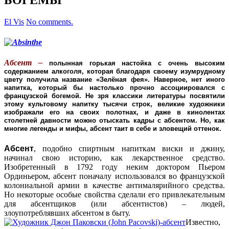
El Vis
No comments.
Абсент
–
полынная горькая настойка с очень высоким
содержанием алкоголя, которая благодаря своему изумрудному
цвету получила название «Зелёная фея». Наверное, нет иного
напитка, который бы настолько прочно ассоциировался с
французской богемой. Не зря классики литературы посвятили
этому культовому напитку тысячи строк, великие художники
изображали его на своих полотнах, и даже в кинолентах
столетней давности можно отыскать кадры с абсентом. Но, как
многие легенды и мифы, абсент таит в себе и зловещий оттенок.
Абсент
, подобно спиртным напиткам виски и джину,
начинал свою историю, как лекарственное средство.
Изобретенный в 1792 году неким доктором Пьером
Ординьером, абсент поначалу использовался во французской
колониальной армии в качестве антималярийного средства.
Но некоторые особые свойства сделали его привлекательным
для абсентщиков (или абсентистов) – людей,
злоупотреблявших абсентом в быту.
Известно,