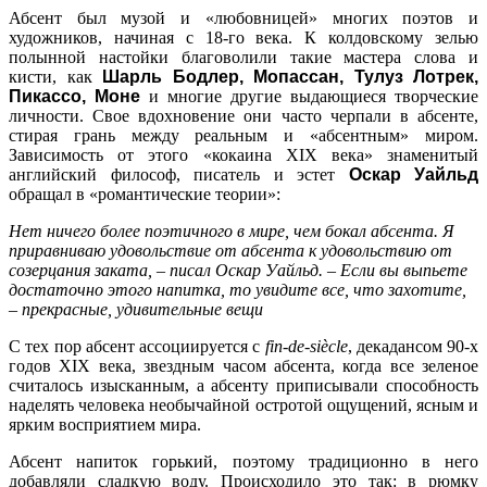
Абсент был музой и «любовницей» многих поэтов и
художников, начиная с 18-го века. К колдовскому зелью
полынной настойки благоволили такие мастера слова и
кисти, как
Шарль Бодлер, Мопассан, Тулуз Лотрек,
Пикассо, Моне
и многие другие выдающиеся творческие
личности. Свое вдохновение они часто черпали в абсенте,
стирая грань между реальным и «абсентным» миром.
Зависимость от этого «кокаина XIX века» знаменитый
английский философ, писатель и эстет
Оскар Уайльд
обращал в «романтические теории»:
Нет ничего более поэтичного в мире, чем бокал абсента. Я
приравниваю удовольствие от абсента к удовольствию от
созерцания заката, – писал Оскар Уайльд. – Если вы выпьете
достаточно этого напитка, то увидите все, что захотите,
– прекрасные, удивительные вещи
С тех пор абсент ассоциируется с
fin-de-siècle
, декадансом 90-х
годов XIX века, звездным часом абсента, когда все зеленое
считалось изысканным, а абсенту приписывали способность
наделять человека необычайной остротой ощущений, ясным и
ярким восприятием мира.
Абсент напиток горький, поэтому традиционно в него
добавляли сладкую воду. Происходило это так: в рюмку