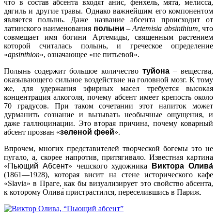
что в состав абсента входят анис, фенхель, мята, мелисса,
дягиль и другие травы. Однако важнейшим его компонентом
является полынь. Даже название абсента происходит от
латинского наименования
полыни
–
Artemisia absinthium
, что
совмещает имя богини Артемиды, священным растением
которой считалась полынь, и греческое определение
«
apsinthion
», означающее «
не питьевой
».
Полынь содержит большое количество
туйона
– вещества,
оказывающего сильное воздействие на головной мозг. К тому
же, для удержания эфирных масел требуется высокая
концентрация алкоголя, почему абсент имеет крепость около
70 градусов. При таком сочетании этот напиток может
дурманить сознание и вызывать необычные ощущения, и
даже галлюцинации. Это вторая причина, почему коварный
абсент прозван «
зеленой феей
».
Впрочем, многих представителей творческой богемы это не
пугало, а, скорее напротив, притягивало. Известная картина
«
Пьющий Абсент
» чешского художника
Виктора Олива́
(1861—1928), которая висит на стене исторического кафе
«Slavia» в Праге, как бы визуализирует это свойство абсента,
к которому Олива́ пристрастился, переселившись в Париж.