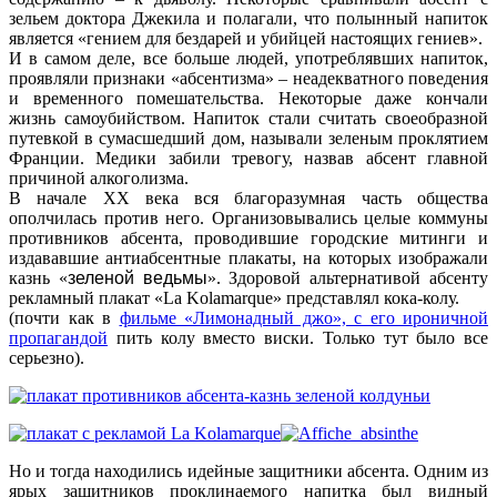
зельем доктора Джекила и полагали, что полынный напиток
является «
гением для бездарей и убийцей настоящих гениев
».
И в самом деле, все больше людей, употреблявших напиток,
проявляли признаки «абсентизма» – неадекватного поведения
и временного помешательства. Некоторые даже кончали
жизнь самоубийством. Напиток стали считать своеобразной
путевкой в сумасшедший дом, называли зеленым проклятием
Франции. Медики забили тревогу, назвав абсент главной
причиной алкоголизма.
В начале XX века вся благоразумная часть общества
ополчилась против него. Организовывались целые коммуны
противников абсента, проводившие городские митинги и
издававшие антиабсентные плакаты, на которых изображали
казнь «
зеленой ведьмы
». Здоровой альтернативой абсенту
рекламный плакат «La Kolamarque» представлял кока-колу.
(почти как в
фильме «Лимонадный джо», с его ироничной
пропагандой
пить колу вместо виски. Только тут было все
серьезно).
Но и тогда находились идейные защитники абсента. Одним из
ярых защитников проклинаемого напитка был видный