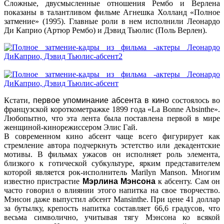
Сложные, двусмысленные отношения Рембо и Верлена
показаны в талантливом фильме Агнешка Холланд «Полное
затмение» (1995). Главные роли в нем исполнили Леонардо
Ди Каприо (Артюр Рембо) и Дэвид Тьюлис (Поль Верлен).
Кстати,
первое упоминание абсента в кино
состоялось во
французской короткометражке 1899 года «La Bonne Absinthe».
Любопытно, что эта лента была поставлена первой в мире
женщиной-кинорежиссером Элис Гай.
В современном кино абсент чаще всего фигурирует как
стремление автора подчеркнуть эстетство или декадентские
мотивы. В фильмах ужасов он исполняет роль элемента,
близкого к готической субкультуре, ярким представителем
которой является рок-исполнитель Marilyn Manson. Многим
известно пристрастие
Мэрлина Мэнсона
к абсенту. Сам он
часто говорил о влиянии этого напитка на свое творчество.
Мэнсон даже выпустил абсент Mansinthe. При цене 41 доллар
за бутылку, крепость напитка составляет 66,6 градусов, что
весьма символично, учитывая тягу Мэнсона ко всякой