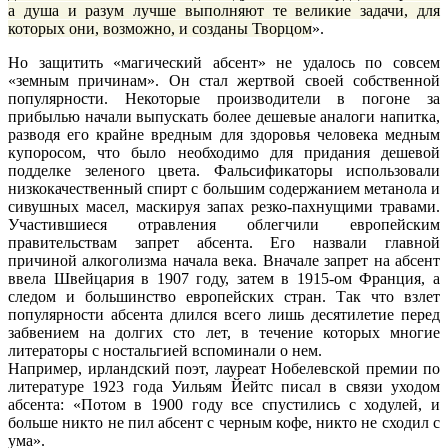
а душа и разум лучше выполняют те великие задачи, для
которых они, возможно, и созданы Творцом
».
Но защитить «магический абсент» не удалось по совсем
«земным причинам». Он стал жертвой своей собственной
популярности. Некоторые производители в погоне за
прибылью начали выпускать более дешевые аналоги напитка,
разводя его крайне вредным для здоровья человека медным
купоросом, что было необходимо для придания дешевой
подделке зеленого цвета. Фальсификаторы использовали
низкокачественный спирт с большим содержанием метанола и
сивушных масел, маскируя запах резко-пахнущими травами.
Участившиеся отравления облегчили европейским
правительствам запрет абсента. Его назвали главной
причиной алкоголизма начала века. Вначале запрет на абсент
ввела Швейцария в 1907 году, затем в 1915-ом Франция, а
следом и большинство европейских стран. Так что взлет
популярности абсента длился всего лишь десятилетие перед
забвением на долгих сто лет, в течение которых многие
литераторы с ностальгией вспоминали о нем.
Например, ирландский поэт, лауреат Нобелевской премии по
литературе 1923 года Уильям Йейтс писал в связи уходом
абсента: «
Потом в 1900 году все спустились с ходулей, и
больше никто не пил абсент с черным кофе, никто не сходил с
ума
».