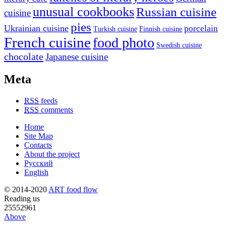
unusual cookbooks
Russian cuisine
cuisine
pies
Ukrainian cuisine
porcelain
Turkish cuisine
Finnish cuisine
French cuisine
food photo
Swedish cuisine
chocolate
Japanese cuisine
Meta
RSS
feeds
RSS
comments
Home
Site Map
Contacts
About the project
Русский
English
© 2014-2020
ART food flow
Reading us
25552961
Above