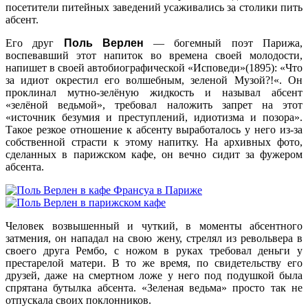
посетители питейных заведений усаживались за столики пить
абсент.
Его друг
Поль Верлен
— богемный поэт Парижа,
воспевавший этот напиток во времена своей молодости,
напишет в своей автобиографической «Исповеди»(1895): «
Что
за идиот окрестил его волшебным, зеленой Музой?!
«. Он
проклинал мутно-зелёную жидкость и называл абсент
«зелёной ведьмой», требовал наложить запрет на этот
«источник безумия и преступлений, идиотизма и позора».
Такое резкое отношение к абсенту выработалось у него из-за
собственной страсти к этому напитку. На архивных фото,
сделанных в парижском кафе, он вечно сидит за фужером
абсента.
Человек возвышенный и чуткий, в моменты абсентного
затмения, он нападал на свою жену, стрелял из револьвера в
своего друга Рембо, с ножом в руках требовал деньги у
престарелой матери. В то же время, по свидетельству его
друзей, даже на смертном ложе у него под подушкой была
спрятана бутылка абсента. «Зеленая ведьма» просто так не
отпускала своих поклонников.