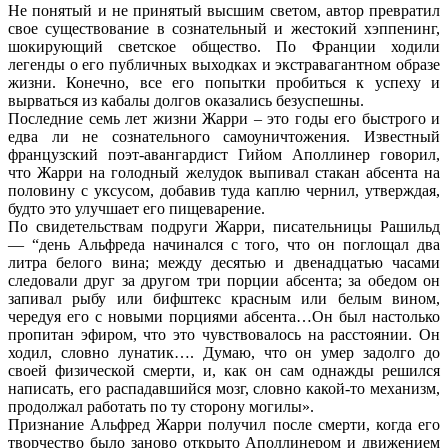
Не понятый и не принятый высшим светом, автор превратил
свое существование в сознательный и жестокий хэппенинг,
шокирующий светское общество. По Франции ходили
легенды о его публичных выходках и экстравагантном образе
жизни. Конечно, все его попытки пробиться к успеху и
вырваться из кабалы долгов оказались безуспешны.
Последние семь лет жизни Жарри – это годы его быстрого и
едва ли не сознательного самоуничтожения. Известный
французский поэт-авангардист Гийом Аполлинер говорил,
что Жарри на голодный желудок выпивал стакан абсента на
половину с уксусом, добавив туда каплю чернил, утверждая,
будто это улучшает его пищеварение.
По свидетельствам подруги Жарри, писательницы Рашильд
— “
день Альфреда начинался с того, что он поглощал два
литра белого вина; между десятью и двенадцатью часами
следовали друг за другом три порции абсента; за обедом он
запивал рыбу или бифштекс красным или белым вином,
чередуя его с новыми порциями абсента…Он был настолько
пропитан эфиром, что это чувствовалось на расстоянии. Он
ходил, словно лунатик…. Думаю, что он умер задолго до
своей физической смерти, и, как он сам однажды решился
написать, его распадавшийся мозг, словно какой-то механизм,
продолжал работать по ту сторону могилы
».
Признание Альфред Жарри получил после смерти, когда его
творчество было заново открыто Аполлинером и движением