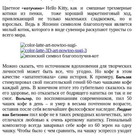
Цветное «
» Hello Kitty, как и смешные трехмерные
котучино
котики из пенки, тоже хороший маркетинговый ход,
привлекающий не только маленьких сладкоежек, но и
взрослых. Ведь в Японии символом благополучия является
милый котик, которого в виде сувенира раскупают туристы со
всего мира.
Можно сказать, что источником вдохновения для творческих
личностей может быть все, что угодно. Но кофе в этом
качестве «запатентовала» сама история. К примеру,
Бальзак
стимулировал свой писательский гений 60-тью чашками кофе
каждый день. В конечном итоге это губительно сказалось на
его здоровье, но отказаться от бодрящего напитка он так и не
смог.
, по воспоминаниям современников, пил 50
Вольтер
чашек кофе в день – и умер в весьма почтенном возрасте,
оставив после себя величайшее философское наследие.
Людвиг
пил кофе не в таких рекордных количествах, зато
ван Бетховен
отличался любовью к очень крепкому напитку. Гениальный
композитор всегда заваривал себе кофе из 60 зерен на одну
чашку. Чтобы было с чем сравнить, на чашку эспрессо уходит