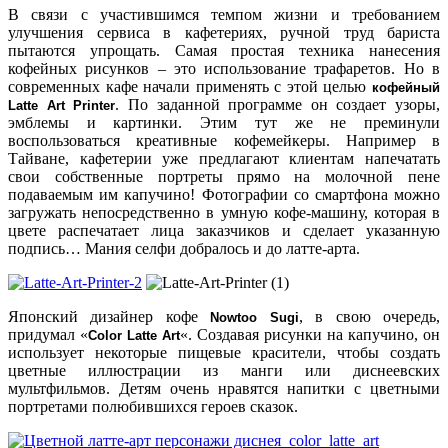
В связи с участившимся темпом жизни и требованием
улучшения сервиса в кафетериях, ручной труд бариста
пытаются упрощать. Самая простая техника нанесения
кофейных рисунков – это использование трафаретов. Но в
современных кафе начали применять с этой целью
кофейный
. По заданной программе он создает узоры,
Latte Art Printer
эмблемы и картинки. Этим тут же не преминули
воспользоваться креативные кофемейкеры. Например в
Тайване, кафетерии уже предлагают клиентам напечатать
свои собственные портреты прямо на молочной пене
подаваемым им капучино! Фотографии со смартфона можно
загружать непосредственно в умную кофе-машину, которая в
цвете распечатает лица заказчиков и сделает указанную
подпись… Мания селфи добралось и до латте-арта.
Японский дизайнер кофе
, в свою очередь,
Nowtoo Sugi
придумал «
«. Создавая рисунки на капучино, он
Color Latte Art
использует некоторые пищевые красители, чтобы создать
цветные иллюстрации из манги или диснеевских
мультфильмов. Детям очень нравятся напитки с цветными
портретами полюбившихся героев сказок.