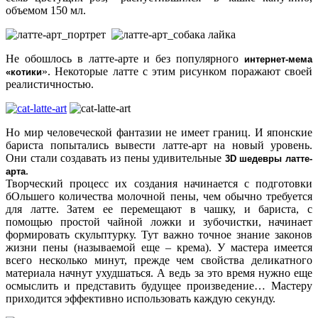
объемом 150 мл.
Не обошлось в латте-арте и без популярного
интернет-мема
». Некоторые латте с этим рисунком поражают своей
«котики
реалистичностью.
Но мир человеческой фантазии не имеет границ. И японские
бариста попытались вывести латте-арт на новый уровень.
Они стали создавать из пены удивительные
3D шедевры латте-
.
арта
Творческий процесс их создания начинается с подготовки
бОльшего количества молочной пены, чем обычно требуется
для латте. Затем ее перемещают в чашку, и бариста, с
помощью простой чайной ложки и зубочистки, начинает
формировать скульптурку. Тут важно точное знание законов
жизни пены (называемой еще – крема). У мастера имеется
всего несколько минут, прежде чем свойства деликатного
материала начнут ухудшаться. А ведь за это время нужно еще
осмыслить и представить будущее произведение… Мастеру
приходится эффективно использовать каждую секунду.