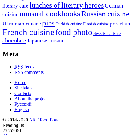
lunches of literary heroes
German
literary cafe
unusual cookbooks
Russian cuisine
cuisine
pies
Ukrainian cuisine
porcelain
Turkish cuisine
Finnish cuisine
French cuisine
food photo
Swedish cuisine
chocolate
Japanese cuisine
Meta
RSS
feeds
RSS
comments
Home
Site Map
Contacts
About the project
Русский
English
© 2014-2020
ART food flow
Reading us
25552961