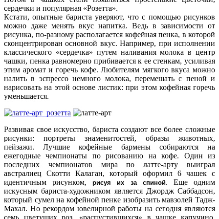
сердечки и популярная «Розетта».
Кстати, опытные бариста уверяют, что с помощью рисунков
можно даже менять вкус напитка. Ведь в зависимости от
рисунка, по-разному располагается кофейная пенка, в которой
сконцентрирован основной вкус. Например, при исполнении
классического «сердечка» путем наливания молока в центр
чашки, пенка равномерно прибивается к ее стенкам, усиливая
этим аромат и горечь кофе. Любителям мягкого вкуса можно
налить в эспрессо немного молока, перемешать с пеной и
нарисовать на этой основе листик: при этом кофейная горечь
уменьшается.
Развивая свое искусство, бариста создают все более сложные
рисунки: портреты знаменитостей, образы животных,
пейзажи. Лучшие кофейные бармены собираются на
ежегодные чемпионаты по рисованию на кофе. Один из
последних чемпионатов мира по латте-арту выиграл
австралиец Скотти Калаган, который оформил 6 чашек с
идентичным рисунком,
. Еще одним
рисуя их за спиной
искусным бариста-художником является Джордж Саббадсон,
который сумел на кофейной пенке изобразить мавзолей Тадж-
Махал. Но рекордом ювелирной работы на сегодня являются
семь цветущих роз, «распустившихся» в чашке капучино,