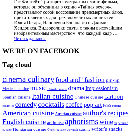
Гас Филгейт. Три короткометражных мини-фильма,
которые он объединил в серию «Тайная вечеря»,
представляют собой воссоздание предсмертных блюд,
приготовленных для трех знаменитых личностей –
Юлия Цезаря, Наполеона Бонапарта и Джими
Хендрикса. Видеоролики сняты с таким высочайшим
изобразительным мастерством, что каждый кадр …
Читать дальше»
WE'RE ON FACEBOOK
Tag cloud
cinema culinary
food and" fashion
pin-up
music
drama
Impressionism
Mexican cuisine
Danish cuisine
Italian cuisine
cartoon
Spanish cuisine
Chinese cuisine
cocktails
comedy
coffee
pop art
ceramics
Polish cuisine
American cuisine
author's recipes
Austrian cuisine
aphorisms
English cuisine
wine
art house
vegetarian
writer's snacks
Hungarian cuisine
Jewish cuisine
cuisine
Greek cuisine