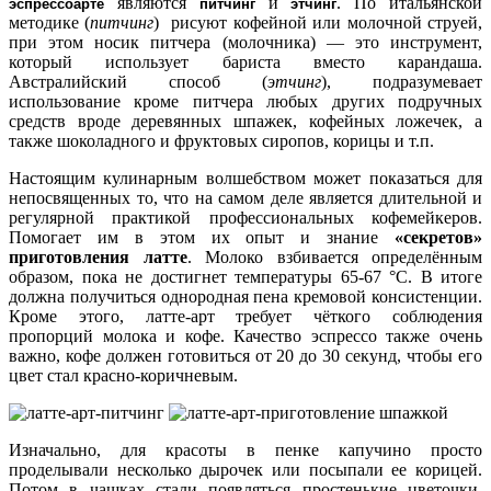
являются
и
. По итальянской
эспрессоарте
питчинг
этчинг
методике (
питчинг
) рисуют кофейной или молочной струей,
при этом носик питчера (молочника) — это инструмент,
который использует бариста вместо карандаша.
Австралийский способ (
этчинг
), подразумевает
использование кроме питчера любых других подручных
средств вроде деревянных шпажек, кофейных ложечек, а
также шоколадного и фруктовых сиропов, корицы и т.п.
Настоящим кулинарным волшебством может показаться для
непосвященных то, что на самом деле является длительной и
регулярной практикой профессиональных кофемейкеров.
Помогает им в этом их опыт и знание
«секретов»
приготовления латте
. Молоко взбивается определённым
образом, пока не достигнет температуры 65-67 °C. В итоге
должна получиться однородная пена кремовой консистенции.
Кроме этого, латте-арт требует чёткого соблюдения
пропорций молока и кофе. Качество эспрессо также очень
важно, кофе должен готовиться от 20 до 30 секунд, чтобы его
цвет стал красно-коричневым.
Изначально, для красоты в пенке капучино просто
проделывали несколько дырочек или посыпали ее корицей.
Потом в чашках стали появляться простенькие цветочки,