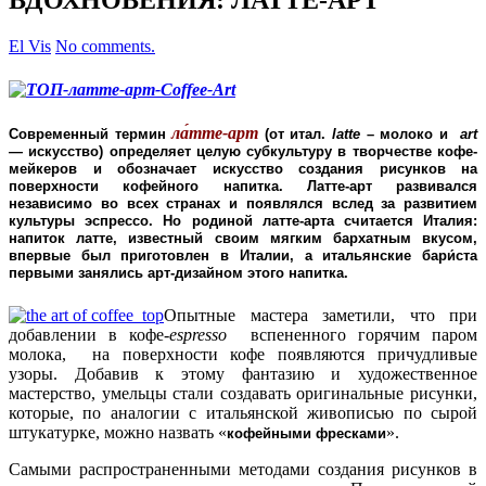
El Vis
No comments.
ла́тте-арт
Современный термин
(от итал.
latte
– молоко и
art
— искусство) определяет целую субкультуру в творчестве кофе-
мейкеров и обозначает искусство создания рисунков на
поверхности кофейного напитка. Латте-арт развивался
независимо во всех странах и появлялся вслед за развитием
культуры эспрессо. Но родиной латте-арта считается Италия:
напиток латте, известный своим мягким бархатным вкусом,
впервые был приготовлен в Италии, а итальянские бари́ста
первыми занялись арт-дизайном этого напитка.
Опытные мастера заметили, что при
добавлении в кофе
-espresso
вспененного горячим паром
молока, на поверхности кофе появляются причудливые
узоры. Добавив к этому фантазию и художественное
мастерство, умельцы стали создавать оригинальные рисунки,
которые, по аналогии с итальянской живописью по сырой
штукатурке, можно назвать «
».
кофейными фресками
Самыми распространенными методами создания рисунков в