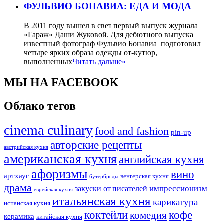
ФУЛЬВИО БОНАВИА: ЕДА И МОДА
В 2011 году вышел в свет первый выпуск журнала
«Гараж» Даши Жуковой. Для дебютного выпуска
известный фотограф Фульвио Бонавиа подготовил
четыре ярких образа одежды от-кутюр,
выполненных
Читать дальше»
МЫ НА FACEBOOK
Облако тегов
cinema culinary
food аnd fashion
pin-up
авторские рецепты
австрийская кухня
американская кухня
английская кухня
афоризмы
вино
артхаус
венгерская кухня
бутерброды
драма
импрессионизм
закуски от писателей
еврейская кухня
итальянская кухня
карикатура
испанская кухня
коктейли
кофе
комедия
керамика
китайская кухня