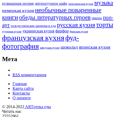
музыка
кулинарная поэзия
литературное кафе
мексиканская кухня
необычные поваренные
немецкая кухня
книги
обеды литературных героев
поп-
пицца
торты
русская кухня
арт
рождественские напитки и еда
украинская кухня
фарфор
турецкая кухня
финская кухня
французская кухня
фуд-
фотография
шоколад
японская кухня
шведская кухня
Мета
RSS
комментариев
Главная
Карта сайта
Контакты
О проекте
© 2014-2022
ARTотека еды
Читать нас
25552961