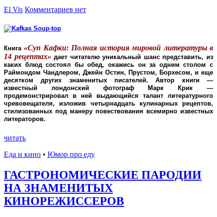
El Vis
Комментариев нет
«Суп Кафки: Полная история мировой литературы в
Книга
14 рецептах»
дает читателю уникальный шанс представить, из
каких блюд состоял бы обед, окажись он за одним столом с
Раймондом Чандлером, Джейн Остин, Прустом, Борхесом, и еще
десятком других знаменитых писателей. Автор книги —
известный лондонский фотограф
Марк Крик
—
продемонстрировал в ней выдающийся талант литературного
чревовещателя, изложив четырнадцать кулинарных рецептов,
стилизованных под манеру повествования всемирно известных
литераторов.
читать
Еда и кино
•
Юмор про еду
ГАСТРОНОМИЧЕСКИЕ ПАРОДИИ
НА ЗНАМЕНИТЫХ
КИНОРЕЖИССЕРОВ