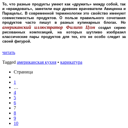
То, что разные продукты умеют как «дружить» между собой, так
и «враждовать», заметили еще древние врачеватели Авиценна и
Парацельс. В современной терминологии это свойство именуют
совместимостью продуктов. О пользе правильного сочетания
продуктов часто пишут в разных кулинарных блогах. Но
американский иллюстратор Филипп Цзэн
создал серию
рисованных композиций, на которых шутливо изобразил
классические пары продуктов для тех, кто не особо следит за
своей фигурой.
читать
Tagged
американская кухня
•
карикатура
Страница
1
…
4
5
6
7
8
9
10