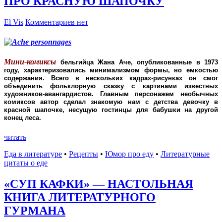
ПРО КРАСНУЮ ШАПОЧКУ
El Vis
Комментариев нет
Мини-комиксы
бельгийца Жана Аче, опубликованные в 1973
году, характеризовались минимализмом формы, но емкостью
содержания. Всего в нескольких кадрах-рисунках он смог
объединить фольклорную сказку с картинами известных
художников-авангардистов. Главным персонажем необычных
комиксов автор сделал знакомую нам с детства девочку в
красной шапочке, несущую гостинцы для бабушки на другой
конец леса.
читать
Еда в литературе
•
Рецепты
•
Юмор про еду
•
Литературные
цитаты o еде
«СУП КАФКИ» — НАСТОЛЬНАЯ
КНИГА ЛИТЕРАТУРНОГО
ГУРМАНА