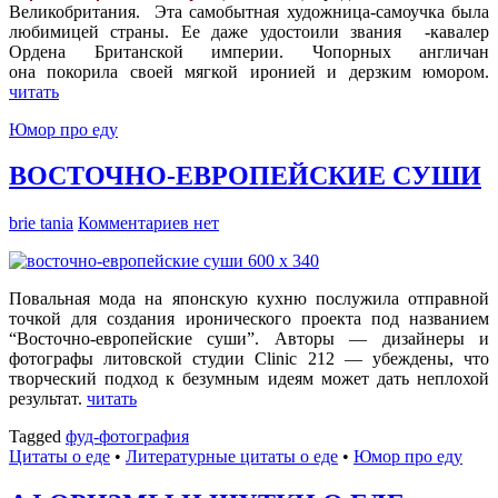
Великобритания. Эта самобытная художница-самоучка была
любимицей страны. Ее даже удостоили звания -кавалер
Ордена Британской империи. Чопорных англичан
она покорила своей мягкой иронией и дерзким юмором.
читать
Юмор про еду
ВОСТОЧНО-ЕВРОПЕЙСКИЕ СУШИ
brie tania
Комментариев нет
Повальная мода на японскую кухню послужила отправной
точкой для создания иронического проекта под названием
“Восточно-европейские суши”. Авторы — дизайнеры и
фотографы литовской студии Clinic 212 — убеждены, что
творческий подход к безумным идеям может дать неплохой
результат.
читать
Tagged
фуд-фотография
Цитаты о еде
•
Литературные цитаты o еде
•
Юмор про еду