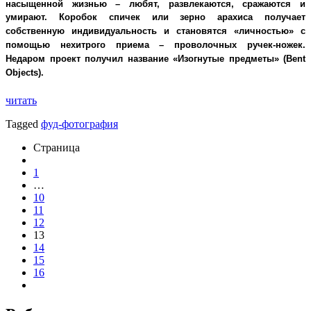
насыщенной жизнью – любят, развлекаются, сражаются и
умирают.
Коробок спичек или зерно арахиса получает
собственную индивидуальность и становятся «личностью» с
помощью нехитрого приема – проволочных ручек-ножек.
Недаром проект получил название «
Изогнутые предметы»
(Bent
Objects).
читать
Tagged
фуд-фотография
Страница
1
…
10
11
12
13
14
15
16