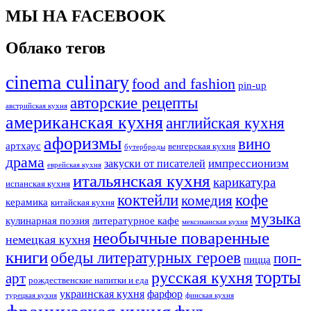
МЫ НА FACEBOOK
Облако тегов
cinema culinary
food аnd fashion
pin-up
авторские рецепты
австрийская кухня
американская кухня
английская кухня
афоризмы
вино
артхаус
венгерская кухня
бутерброды
драма
импрессионизм
закуски от писателей
еврейская кухня
итальянская кухня
карикатура
испанская кухня
коктейли
кофе
комедия
керамика
китайская кухня
музыка
кулинарная поэзия
литературное кафе
мексиканская кухня
необычные поваренные
немецкая кухня
книги
обеды литературных героев
поп-
пицца
торты
русская кухня
арт
рождественские напитки и еда
украинская кухня
фарфор
турецкая кухня
финская кухня