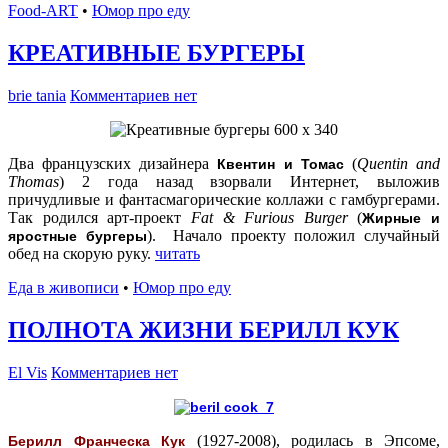
Food-ART
•
Юмор про еду
КРЕАТИВНЫЕ БУРГЕРЫ
brie tania
Комментариев нет
Два французских дизайнера
(
Quentin and
Квентин и Томас
Thomas
) 2 года назад взорвали Интернет, выложив
причудливые и фантасмагорические коллажи с гамбургерами.
Так родился арт-проект
Fat & Furious Burger
(
Жирные и
). Начало проекту положил случайный
яростные бургеры
обед на скорую руку.
читать
Еда в живописи
•
Юмор про еду
ПОЛНОТА ЖИЗНИ БЕРИЛЛ КУК
El Vis
Комментариев нет
(1927-2008), родилась в Эпсоме,
Берилл Франческа Кук