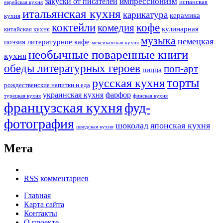
импрессионизм
закуски от писателей
испанская
еврейская кухня
итальянская кухня
карикатура
керамика
кухня
коктейли
кофе
комедия
кулинарная
китайская кухня
музыка
немецкая
поэзия
литературное кафе
мексиканская кухня
необычные поваренные книги
кухня
обеды литературных героев
поп-арт
пицца
торты
русская кухня
рождественские напитки и еда
украинская кухня
фарфор
турецкая кухня
финская кухня
французская кухня
фуд-
фотография
шоколад
японская кухня
шведская кухня
Мета
RSS
комментариев
Главная
Карта сайта
Контакты
О проекте