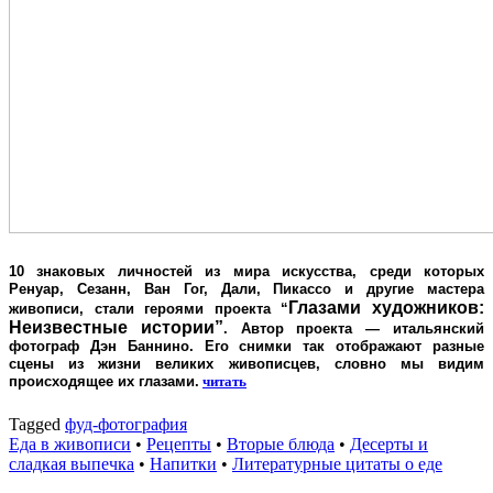
10 знаковых личностей из мира искусства, среди которых
Ренуар, Сезанн, Ван Гог, Дали, Пикассо и другие мастера
Глазами художников:
живописи, стали героями проекта “
Неизвестные истории”
. Автор проекта — итальянский
фотограф
Дэн Баннино
. Его снимки так отображают разные
сцены из жизни великих живописцев, словно мы видим
происходящее их глазами.
читать
Tagged
фуд-фотография
Еда в живописи
•
Рецепты
•
Вторые блюда
•
Десерты и
сладкая выпечка
•
Напитки
•
Литературные цитаты o еде