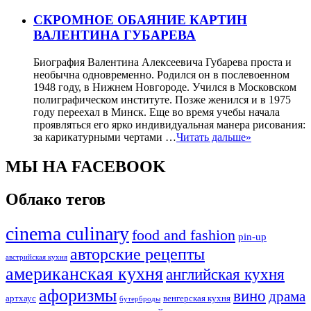
СКРОМНОЕ ОБАЯНИЕ КАРТИН
ВАЛЕНТИНА ГУБАРЕВА
Биография Валентина Алексеевича Губарева проста и
необычна одновременно. Родился он в послевоенном
1948 году, в Нижнем Новгороде. Учился в Московском
полиграфическом институте. Позже женился и в 1975
году переехал в Минск. Еще во время учебы начала
проявляться его ярко индивидуальная манера рисования:
за карикатурными чертами …
Читать дальше»
МЫ НА FACEBOOK
Облако тегов
cinema culinary
food аnd fashion
pin-up
авторские рецепты
австрийская кухня
американская кухня
английская кухня
афоризмы
вино
драма
артхаус
венгерская кухня
бутерброды