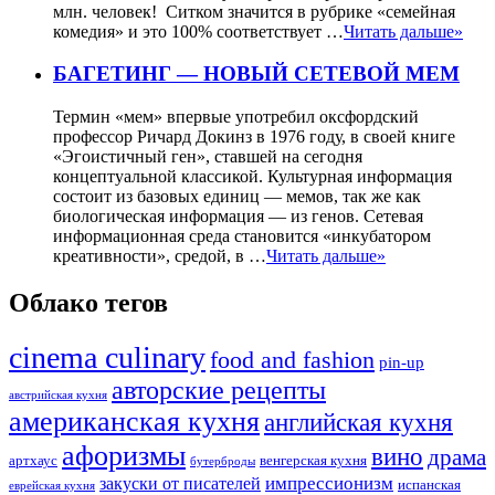
млн. человек! Ситком значится в рубрике «семейная
комедия» и это 100% соответствует …
Читать дальше»
БАГЕТИНГ — НОВЫЙ СЕТЕВОЙ МЕМ
Термин «мем» впервые употребил оксфордский
профессор Ричард Докинз в 1976 году, в своей книге
«Эгоистичный ген», ставшей на сегодня
концептуальной классикой. Культурная информация
состоит из базовых единиц — мемов, так же как
биологическая информация — из генов. Сетевая
информационная среда становится «инкубатором
креативности», средой, в …
Читать дальше»
Облако тегов
cinema culinary
food аnd fashion
pin-up
авторские рецепты
австрийская кухня
американская кухня
английская кухня
афоризмы
вино
драма
артхаус
венгерская кухня
бутерброды
импрессионизм
закуски от писателей
испанская
еврейская кухня