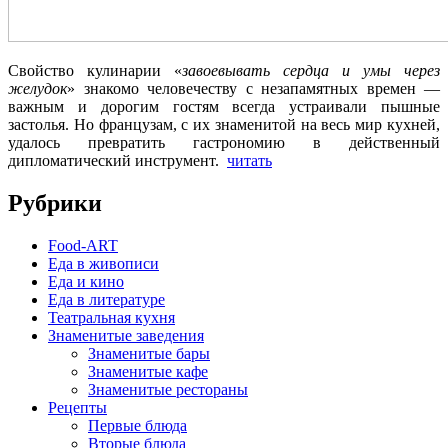
Свойство кулинарии «
завоевывать сердца и умы через
желудок
» знакомо человечеству с незапамятных времен —
важным и дорогим гостям всегда устраивали пышные
застолья. Но французам, с их знаменитой на весь мир кухней,
удалось превратить гастрономию в действенный
дипломатический инструмент.
читать
Рубрики
Food-ART
Еда в живописи
Еда и кино
Еда в литературе
Театральная кухня
Знаменитые заведения
Знаменитые бары
Знаменитые кафе
Знаменитые рестораны
Рецепты
Первые блюда
Вторые блюда