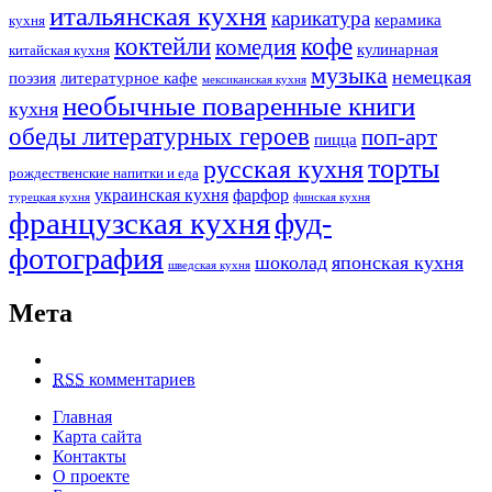
итальянская кухня
карикатура
керамика
кухня
коктейли
кофе
комедия
кулинарная
китайская кухня
музыка
немецкая
поэзия
литературное кафе
мексиканская кухня
необычные поваренные книги
кухня
обеды литературных героев
поп-арт
пицца
торты
русская кухня
рождественские напитки и еда
украинская кухня
фарфор
турецкая кухня
финская кухня
французская кухня
фуд-
фотография
шоколад
японская кухня
шведская кухня
Мета
RSS
комментариев
Главная
Карта сайта
Контакты
О проекте