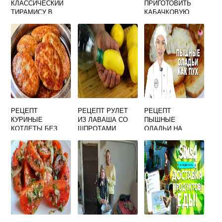
КЛАССИЧЕСКИЙ
ПРИГОТОВИТЬ
ТИРАМИСУ В
КАБАЧКОВУЮ
ДОМАШНИХ
ИКРУ НА ЗИМУ В
УСЛОВИЯХ
ДОМАШНИХ
УСЛОВИЯХ
РЕЦЕПТ БЕЗ
ПОМИДОР
РЕЦЕПТ
РЕЦЕПТ РУЛЕТ
РЕЦЕПТ
КУРИНЫЕ
ИЗ ЛАВАША СО
ПЫШНЫЕ
КОТЛЕТЫ БЕЗ
ШПРОТАМИ
ОЛАДЬИ НА
ХЛЕБА
КЕФИРЕ С
РАЗРЫХЛИТЕЛЕМ