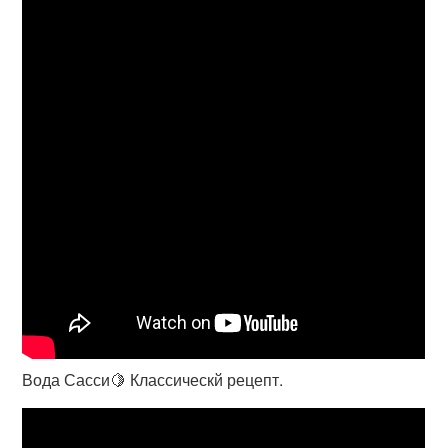
Вода Сасси🍋 Классическй рецепт.