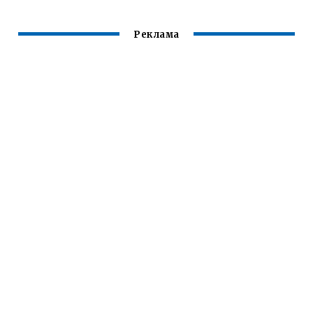
СОЧНЫМ И
СОЧНАЯ
МЯГКИМ ФИЛЕ
Реклама