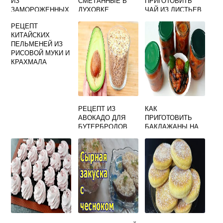
ИЗ
СМЕТАННЫЕ В
ПРИГОТОВИТЬ
ЗАМОРОЖЕННЫХ
ДУХОВКЕ
ЧАЙ ИЗ ЛИСТЬЕВ
ЯГОД И
КИТАЙСКОГО
РЕЦЕПТ
КРАХМАЛА
ЛИМОННИКА
КИТАЙСКИХ
ПЕЛЬМЕНЕЙ ИЗ
РИСОВОЙ МУКИ И
КРАХМАЛА
РЕЦЕПТ ИЗ
КАК
АВОКАДО ДЛЯ
ПРИГОТОВИТЬ
БУТЕРБРОДОВ
БАКЛАЖАНЫ НА
НА ЗАВТРАК
ЗИМУ В
ПОХУДЕНИЯ
ТОМАТНОМ
СОУСЕ