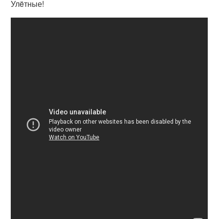
Улëтные!