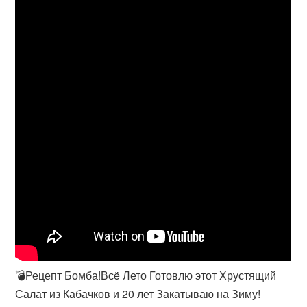
💣Рецепт Бомба!Всë Лето Готовлю этот Хрустящий
Салат из Кабачков и 20 лет Закатываю на Зиму!