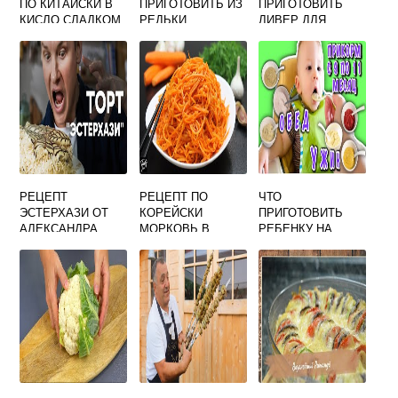
ПО КИТАЙСКИ В
ПРИГОТОВИТЬ ИЗ
ПРИГОТОВИТЬ
КИСЛО СЛАДКОМ
РЕДЬКИ
ЛИВЕР ДЛЯ
СОУСЕ
ПИРОЖКОВ ИЗ
БАРАНИНЫ
РЕЦЕПТ
РЕЦЕПТ ПО
ЧТО
ЭСТЕРХАЗИ ОТ
КОРЕЙСКИ
ПРИГОТОВИТЬ
АЛЕКСАНДРА
МОРКОВЬ В
РЕБЕНКУ НА
СЕЛЕЗНЕВА ТОРТ
ДОМАШНИХ
ОБЕД 9 МЕСЯЦЕВ
УСЛОВИЯХ