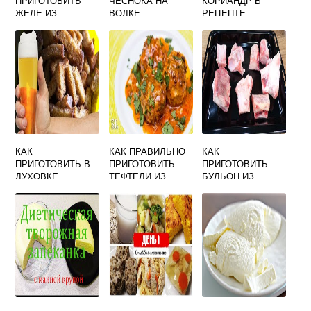
ПРИГОТОВИТЬ
ЧЕСНОКА НА
КОРИАНДР В
ЖЕЛЕ ИЗ
ВОДКЕ
РЕЦЕПТЕ
ОБЛЕПИХИ НА
ПРИГОТОВЛЕНИЯ
ЗИМУ В
НАСТОЙКА
ДОМАШНИХ
УСЛОВИЯХ
КАК
КАК ПРАВИЛЬНО
КАК
ПРИГОТОВИТЬ В
ПРИГОТОВИТЬ
ПРИГОТОВИТЬ
ДУХОВКЕ
ТЕФТЕЛИ ИЗ
БУЛЬОН ИЗ
СУХАРИКИ
ФАРША
ГОВЯДИНЫ