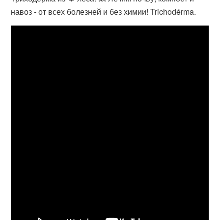
навоз - от всех болезней и без химии! Trichodérma.