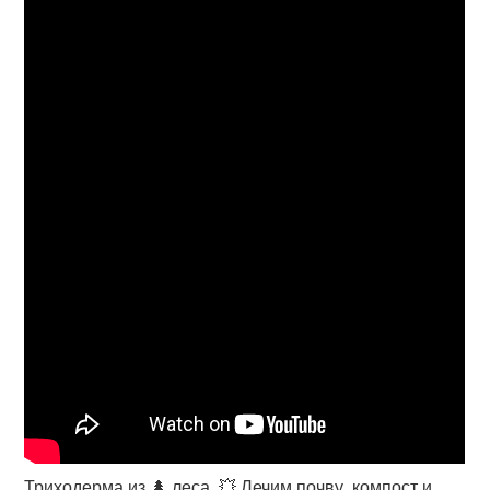
Триходерма из 🌲 леса. 💥 Лечим почву, компост и