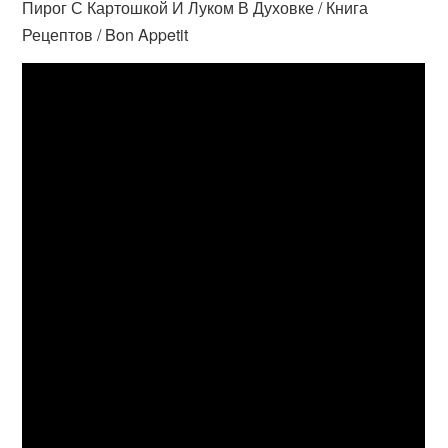
Пирог С Картошкой И Луком В Духовке / Книга
Рецептов / Bon Appetit