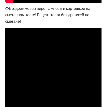
🥧Бездрожжевой пирог с мясом и картошкой на
сметанном тесте! Рецепт теста без дрожжей на
сметане!