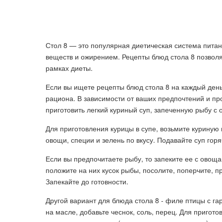
Стол 8 — это популярная диетическая система пита
веществ и ожирением. Рецепты блюд стола 8 позвол
рамках диеты.
Если вы ищете рецепты блюд стола 8 на каждый день
рациона. В зависимости от ваших предпочтений и п
приготовить легкий куриный суп, запеченную рыбу с
Для приготовления курицы в супе, возьмите куриную 
овощи, специи и зелень по вкусу. Подавайте суп гор
Если вы предпочитаете рыбу, то запеките ее с овощ
положите на них кусок рыбы, посолите, поперчите, 
Запекайте до готовности.
Другой вариант для блюда стола 8 - филе птицы с га
на масле, добавьте чеснок, соль, перец. Для пригото