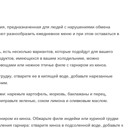
ния, предназначенная для людей с нарушениями обмена
яют разнообразить ежедневное меню и при этом оставаться в
, есть несколько вариантов, которые подойдут для вашего
родуктов, имеющихся в вашем холодильнике, можно
 овощами или нежное птичье филе с гарниром из киноа.
грудку, отварите ее в кипящей воде, добавьте нарезанные
ячим.
ами: нарежьте картофель, морковь, баклажаны и перец,
приправьте зеленью, соком лимона и оливковым маслом.
рниром из киноа. Обжарьте филе индейки или куриной грудки
вления гарнира: отварите киноа в подсоленной воде, добавьте к