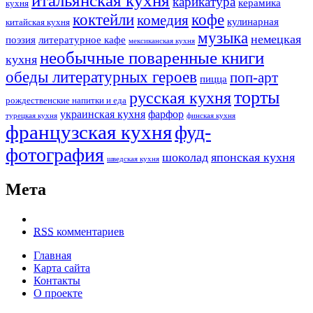
итальянская кухня
карикатура
керамика
кухня
коктейли
кофе
комедия
кулинарная
китайская кухня
музыка
немецкая
поэзия
литературное кафе
мексиканская кухня
необычные поваренные книги
кухня
обеды литературных героев
поп-арт
пицца
торты
русская кухня
рождественские напитки и еда
украинская кухня
фарфор
турецкая кухня
финская кухня
французская кухня
фуд-
фотография
шоколад
японская кухня
шведская кухня
Мета
RSS
комментариев
Главная
Карта сайта
Контакты
О проекте