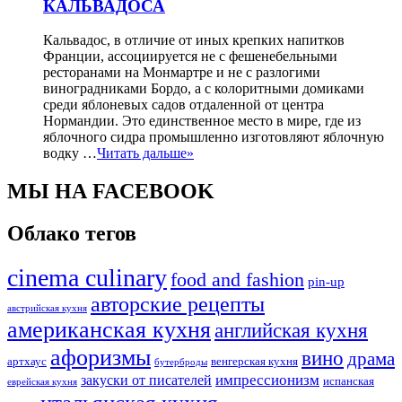
КАЛЬВАДОСА
Кальвадос, в отличие от иных крепких напитков
Франции, ассоциируется не с фешенебельными
ресторанами на Монмартре и не с разлогими
виноградниками Бордо, а с колоритными домиками
среди яблоневых садов отдаленной от центра
Нормандии. Это единственное место в мире, где из
яблочного сидра промышленно изготовляют яблочную
водку …
Читать дальше»
МЫ НА FACEBOOK
Облако тегов
cinema culinary
food аnd fashion
pin-up
авторские рецепты
австрийская кухня
американская кухня
английская кухня
афоризмы
вино
драма
артхаус
венгерская кухня
бутерброды
импрессионизм
закуски от писателей
испанская
еврейская кухня