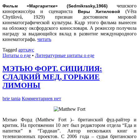
чешского
Фильм «Маргаритки» (Sedmikrasky,1966)
кинорежиссёра и сценариста
(Věra
Веры Хитиловой
Chytilová, 1929) признан достоянием мировой
кинематографической культуры. Кадр этого фильма вынесен
на обложку оксфордского кинословаря. А режиссер получила
награду за выдающийся вклад в развитие международного
кинематографа.
читать
Tagged
артхаус
Цитаты о еде
•
Литературные цитаты o еде
МЭТЬЮ ФОРТ. СИЦИЛИЯ:
СЛАДКИЙ МЕД, ГОРЬКИЕ
ЛИМОНЫ
brie tania
Комментариев нет
Mэтью Форд (Matthew Fort )– британский фуд-райтер и
критик. На протяжении 10 лет был редактором отдела “Еда и
напитки” в “Гардиан”. Автор нескольких книг и
телевизионных проектов. С 2006 года – судья британского