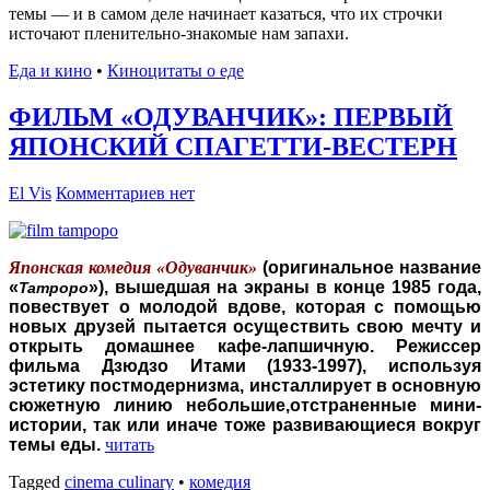
темы — и в самом деле начинает казаться, что их строчки
источают пленительно-знакомые нам запахи.
Еда и кино
•
Киноцитаты о еде
ФИЛЬМ «ОДУВАНЧИК»: ПЕРВЫЙ
ЯПОНСКИЙ СПАГЕТТИ-ВЕСТЕРН
El Vis
Комментариев нет
Японская комедия «Одуванчик»
(оригинальное название
«
»), вышедшая на экраны в конце 1985 года,
Tampopo
повествует о молодой вдове, которая с помощью
новых друзей пытается осуществить свою мечту и
открыть домашнее кафе-лапшичную. Режиссер
фильма Дзюдзо Итами (1933-1997), используя
эстетику постмодернизма, инсталлирует в основную
сюжетную линию
небольшие,отстраненные мини-
истории, так или иначе тоже развивающиеся вокруг
темы еды.
читать
Tagged
cinema culinary
•
комедия