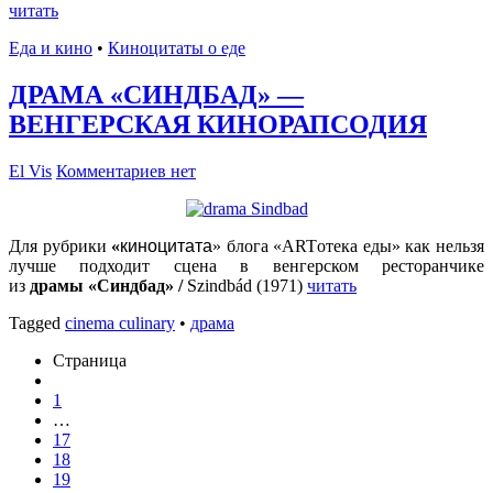
читать
Еда и кино
•
Киноцитаты о еде
ДРАМА «СИНДБАД» —
ВЕНГЕРСКАЯ КИНОРАПСОДИЯ
El Vis
Комментариев нет
Для рубрики
«
киноцитата
» блога «ARTотека еды» как нельзя
лучше подходит сцена в венгерском ресторанчике
из
драмы
«Синдбад» /
Szindbád (1971)
читать
Tagged
cinema culinary
•
драма
Страница
1
…
17
18
19