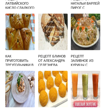
ЛАТВИЙСКОГО
НАТАЛЬИ ВАРЛЕЙ
КИСЛО СЛАДКОГО
ПИРОГ С
ХЛЕБА НА
КАПУСТОЙ
ЗАКВАСКЕ В
ДУХОВКЕ
КАК
РЕЦЕПТ БЛИНОВ
РЕЦЕПТ
ПРИГОТОВИТЬ
ОТ АЛЕКСАНДРА
ЗАЛИВНОЕ ИЗ
ТРЕУГОЛЬНИКИ В
СЕЛЕЗНЕВА
КУРИЦЫ С
ДУХОВКЕ С
ЖЕЛАТИНОМ
МЯСОМ И
КАРТОШКОЙ