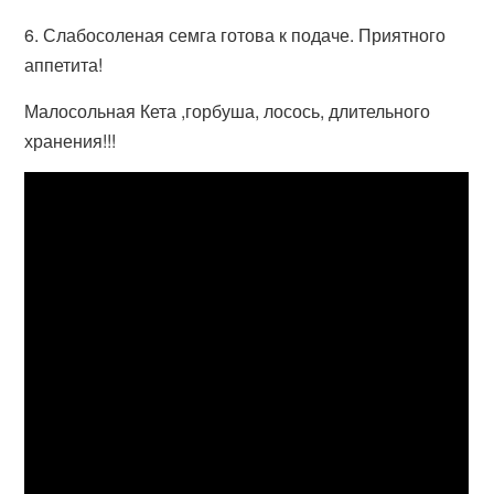
6. Слабосоленая семга готова к подаче. Приятного
аппетита!
Малосольная Кета ,горбуша, лосось, длительного
хранения!!!