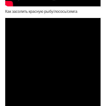
Как засолить красную рыбу/лосось/семга