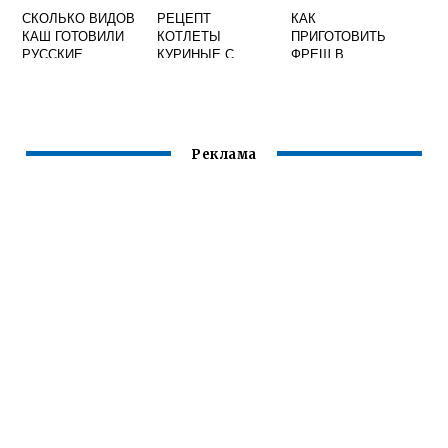
СКОЛЬКО ВИДОВ
РЕЦЕПТ
КАК
КАШ ГОТОВИЛИ
КОТЛЕТЫ
ПРИГОТОВИТЬ
РУССКИЕ
КУРИНЫЕ С
ФРЕШ В
КРЕСТЬЯНКИ В
СЫРОМ
ДОМАШНИХ
XVII ВЕКЕ ПРИ
УСЛОВИЯХ
ЦАРЕ АЛЕКСЕЕ
МИХАЙЛОВИЧЕ
Реклама