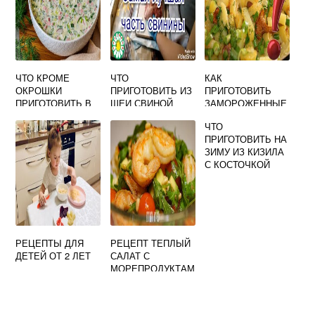
ЧТО КРОМЕ
ЧТО
КАК
ОКРОШКИ
ПРИГОТОВИТЬ ИЗ
ПРИГОТОВИТЬ
ПРИГОТОВИТЬ В
ШЕИ СВИНОЙ
ЗАМОРОЖЕННЫЕ
ЖАРУ
ЛИСИЧКИ
ЧТО
БЫСТРО И
ПРИГОТОВИТЬ НА
ВКУСНО
ЗИМУ ИЗ КИЗИЛА
С КОСТОЧКОЙ
РЕЦЕПТЫ ДЛЯ
РЕЦЕПТ ТЕПЛЫЙ
ДЕТЕЙ ОТ 2 ЛЕТ
САЛАТ С
МОРЕПРОДУКТАМ
И